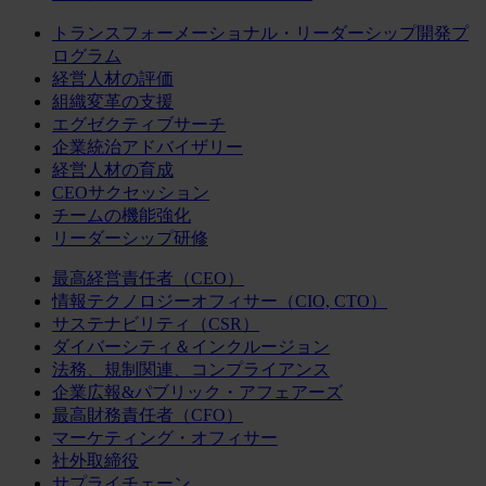
トランスフォーメーショナル・リーダーシップ開発プ
ログラム
経営人材の評価
組織変革の支援
エグゼクティブサーチ
企業統治アドバイザリー
経営人材の育成
CEOサクセッション
チームの機能強化
リーダーシップ研修
最高経営責任者（CEO）
情報テクノロジーオフィサー（CIO, CTO）
サステナビリティ（CSR）
ダイバーシティ＆インクルージョン
法務、規制関連、コンプライアンス
企業広報&パブリック・アフェアーズ
最高財務責任者（CFO）
マーケティング・オフィサー
社外取締役
サプライチェーン