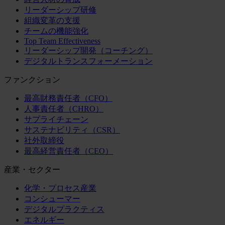
リーダーシップ研修
組織変革の支援
チームの機能強化
Top Team Effectiveness
リーダーシップ開発（コーチング）
デジタルトランスフォーメーション
ファンクション
最高財務責任者（CFO）
人事責任者（CHRO）
サプライチェーン
サステナビリティ（CSR）
社外取締役
最高経営責任者（CEO）
産業・セクター
化学・プロセス産業
コンシューマー
デジタルプラクティス
エネルギー