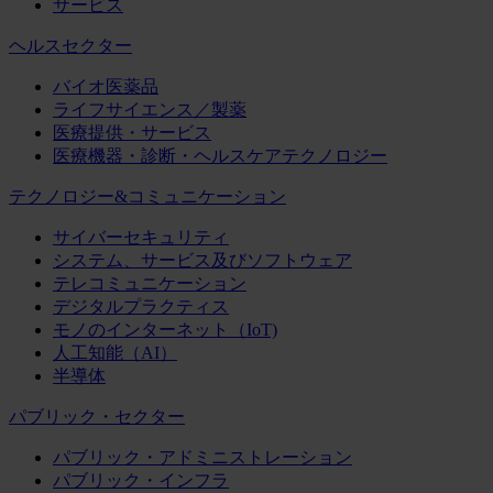
サービス
ヘルスセクター
バイオ医薬品
ライフサイエンス／製薬
医療提供・サービス
医療機器・診断・ヘルスケアテクノロジー
テクノロジー&コミュニケーション
サイバーセキュリティ
システム、サービス及びソフトウェア
テレコミュニケーション
デジタルプラクティス
モノのインターネット（IoT)
人工知能（AI）
半導体
パブリック・セクター
パブリック・アドミニストレーション
パブリック・インフラ