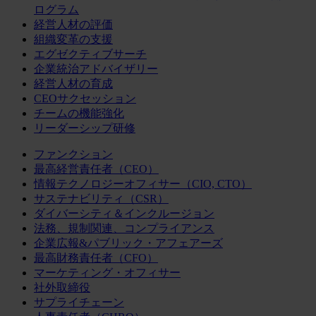
ログラム
経営人材の評価
組織変革の支援
エグゼクティブサーチ
企業統治アドバイザリー
経営人材の育成
CEOサクセッション
チームの機能強化
リーダーシップ研修
ファンクション
最高経営責任者（CEO）
情報テクノロジーオフィサー（CIO, CTO）
サステナビリティ（CSR）
ダイバーシティ＆インクルージョン
法務、規制関連、コンプライアンス
企業広報&パブリック・アフェアーズ
最高財務責任者（CFO）
マーケティング・オフィサー
社外取締役
サプライチェーン