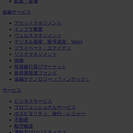
鉱業・金属
金融サービス
アセットマネジメント
インフラ事業
ウェルスマネジメント
デジタル資産、暗号資産、Web3
プライベート・エクイティ
リスクマネジメント
保険
投資銀行及びマーケット
政府系投資ファンド
金融テクノロジー（フィンテック）
サービス
ビジネスサービス
プロフェッショナルサービス
ホスピタリティ、旅行・レジャー
不動産
航空輸送
運輸及びロジスティクス