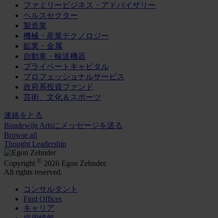
ファミリービジネス・アドバイザリー
ヘルスセクター
製造業
機械・産業テクノロジー
鉱業・金属
自動車・輸送機器
プライベートキャピタル
プロフェッショナルサービス
政府系投資ファンド
芸術、文化＆スポーツ
連絡をとる
Boudewijn Artsにメッセージを送る
Browse all
Thought Leadership
©
Copyright
2026 Egon Zehnder.
All rights reserved.
コンサルタント
Find Offices
キャリア