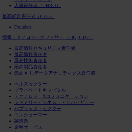
人事責任者（CHRO）
最高経営責任者（CEO）
Founders
情報テクノロジーオフィサー（CIO, CTO）
最高情報セキュリティ責任者
最高情報責任者
最高技術責任者
最高製品責任者
最高ＡＩ,データアナリティクス責任者
ヘルスセクター
プライベートキャピタル
テクノロジー&コミュニケーション
ファミリービジネス・アドバイザリー
パブリック・セクター
コンシューマー
製造業
金融サービス