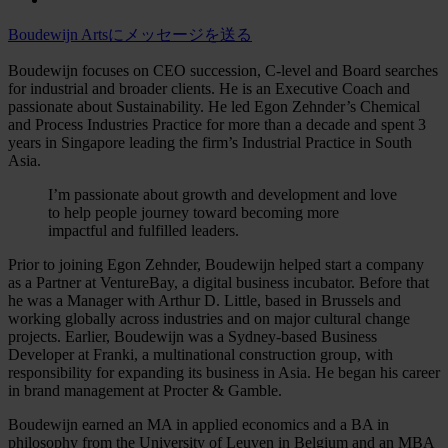
Boudewijn Artsにメッセージを送る
Boudewijn focuses on CEO succession, C-level and Board searches
for industrial and broader clients. He is an Executive Coach and
passionate about Sustainability. He led Egon Zehnder’s Chemical
and Process Industries Practice for more than a decade and spent 3
years in Singapore leading the firm’s Industrial Practice in South
Asia.
I’m passionate about growth and development and love
to help people journey toward becoming more
impactful and fulfilled leaders.
Prior to joining Egon Zehnder, Boudewijn helped start a company
as a Partner at VentureBay, a digital business incubator. Before that
he was a Manager with Arthur D. Little, based in Brussels and
working globally across industries and on major cultural change
projects. Earlier, Boudewijn was a Sydney-based Business
Developer at Franki, a multinational construction group, with
responsibility for expanding its business in Asia. He began his career
in brand management at Procter & Gamble.
Boudewijn earned an MA in applied economics and a BA in
philosophy from the University of Leuven in Belgium and an MBA