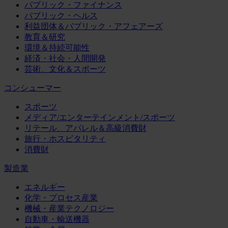
パブリック・ファイナンス
パブリック・ヘルス
利益団体＆パブリック・アフェアーズ
教育＆研究
環境＆持続可能性
経済・社会・人間開発
芸術、文化＆スポーツ
コンシューマー
スポーツ
メディア/エンターテインメント/スポーツ
リテール、アパレル＆高級消費財
旅行・ホスピタリティ
消費財
製造業
エネルギー
化学・プロセス産業
機械・産業テクノロジー
自動車・輸送機器