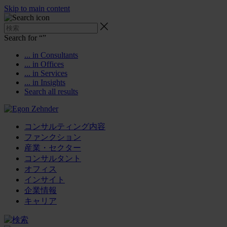
Skip to main content
Search for “
”
... in Consultants
... in Offices
... in Services
... in Insights
Search all results
コンサルティング内容
ファンクション
産業・セクター
コンサルタント
オフィス
インサイト
企業情報
キャリア