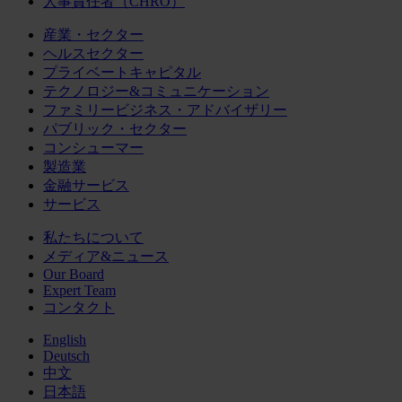
人事責任者（CHRO）
産業・セクター
ヘルスセクター
プライベートキャピタル
テクノロジー&コミュニケーション
ファミリービジネス・アドバイザリー
パブリック・セクター
コンシューマー
製造業
金融サービス
サービス
私たちについて
メディア&ニュース
Our Board
Expert Team
コンタクト
English
Deutsch
中文
日本語