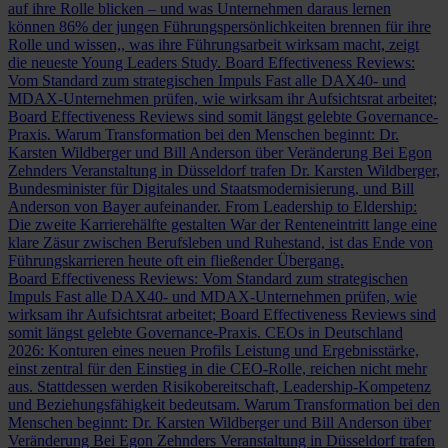
auf ihre Rolle blicken – und was Unternehmen daraus lernen
können
86% der jungen Führungspersönlichkeiten brennen für ihre
Rolle und wissen,, was ihre Führungsarbeit wirksam macht, zeigt
die neueste Young Leaders Study.
Board Effectiveness Reviews:
Vom Standard zum strategischen Impuls
Fast alle DAX40- und
MDAX-Unternehmen prüfen, wie wirksam ihr Aufsichtsrat arbeitet;
Board Effectiveness Reviews sind somit längst gelebte Governance-
Praxis.
Warum Transformation bei den Menschen beginnt: Dr.
Karsten Wildberger und Bill Anderson über Veränderung
Bei Egon
Zehnders Veranstaltung in Düsseldorf trafen Dr. Karsten Wildberger,
Bundesminister für Digitales und Staatsmodernisierung, und Bill
Anderson von Bayer aufeinander.
From Leadership to Eldership:
Die zweite Karrierehälfte gestalten
War der Renteneintritt lange eine
klare Zäsur zwischen Berufsleben und Ruhestand, ist das Ende von
Führungskarrieren heute oft ein fließender Übergang.
Board Effectiveness Reviews: Vom Standard zum strategischen
Impuls
Fast alle DAX40- und MDAX-Unternehmen prüfen, wie
wirksam ihr Aufsichtsrat arbeitet; Board Effectiveness Reviews sind
somit längst gelebte Governance-Praxis.
CEOs in Deutschland
2026: Konturen eines neuen Profils
Leistung und Ergebnisstärke,
einst zentral für den Einstieg in die CEO-Rolle, reichen nicht mehr
aus. Stattdessen werden Risikobereitschaft, Leadership-Kompetenz
und Beziehungsfähigkeit bedeutsam.
Warum Transformation bei den
Menschen beginnt: Dr. Karsten Wildberger und Bill Anderson über
Veränderung
Bei Egon Zehnders Veranstaltung in Düsseldorf trafen