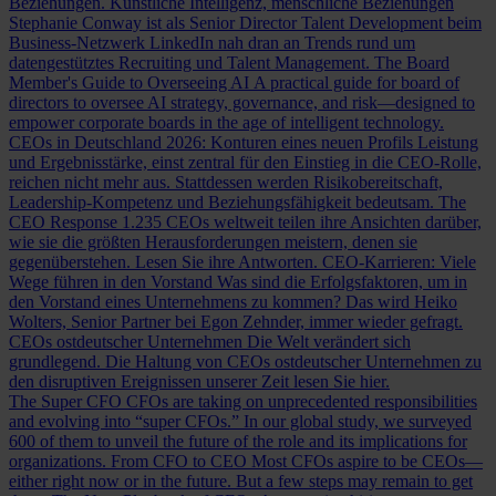
Beziehungen.
Künstliche Intelligenz, menschliche Beziehungen
Stephanie Conway ist als Senior Director Talent Development beim
Business-Netzwerk LinkedIn nah dran an Trends rund um
datengestütztes Recruiting und Talent Management.
The Board
Member's Guide to Overseeing AI
A practical guide for board of
directors to oversee AI strategy, governance, and risk—designed to
empower corporate boards in the age of intelligent technology.
CEOs in Deutschland 2026: Konturen eines neuen Profils
Leistung
und Ergebnisstärke, einst zentral für den Einstieg in die CEO-Rolle,
reichen nicht mehr aus. Stattdessen werden Risikobereitschaft,
Leadership-Kompetenz und Beziehungsfähigkeit bedeutsam.
The
CEO Response
1.235 CEOs weltweit teilen ihre Ansichten darüber,
wie sie die größten Herausforderungen meistern, denen sie
gegenüberstehen. Lesen Sie ihre Antworten.
CEO-Karrieren: Viele
Wege führen in den Vorstand
Was sind die Erfolgsfaktoren, um in
den Vorstand eines Unternehmens zu kommen? Das wird Heiko
Wolters, Senior Partner bei Egon Zehnder, immer wieder gefragt.
CEOs ostdeutscher Unternehmen
Die Welt verändert sich
grundlegend. Die Haltung von CEOs ostdeutscher Unternehmen zu
den disruptiven Ereignissen unserer Zeit lesen Sie hier.
The Super CFO
CFOs are taking on unprecedented responsibilities
and evolving into “super CFOs.” In our global study, we surveyed
600 of them to unveil the future of the role and its implications for
organizations.
From CFO to CEO
Most CFOs aspire to be CEOs—
either right now or in the future. But a few steps may remain to get