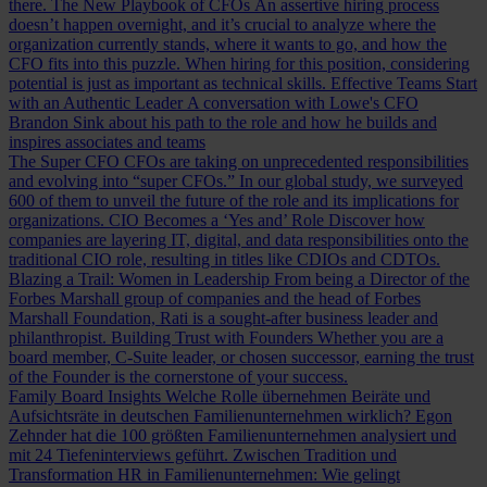
there.
The New Playbook of CFOs
An assertive hiring process
doesn’t happen overnight, and it’s crucial to analyze where the
organization currently stands, where it wants to go, and how the
CFO fits into this puzzle. When hiring for this position, considering
potential is just as important as technical skills.
Effective Teams Start
with an Authentic Leader
A conversation with Lowe's CFO
Brandon Sink about his path to the role and how he builds and
inspires associates and teams
The Super CFO
CFOs are taking on unprecedented responsibilities
and evolving into “super CFOs.” In our global study, we surveyed
600 of them to unveil the future of the role and its implications for
organizations.
CIO Becomes a ‘Yes and’ Role
Discover how
companies are layering IT, digital, and data responsibilities onto the
traditional CIO role, resulting in titles like CDIOs and CDTOs.
Blazing a Trail: Women in Leadership
From being a Director of the
Forbes Marshall group of companies and the head of Forbes
Marshall Foundation, Rati is a sought-after business leader and
philanthropist.
Building Trust with Founders
Whether you are a
board member, C-Suite leader, or chosen successor, earning the trust
of the Founder is the cornerstone of your success.
Family Board Insights
Welche Rolle übernehmen Beiräte und
Aufsichtsräte in deutschen Familienunternehmen wirklich? Egon
Zehnder hat die 100 größten Familienunternehmen analysiert und
mit 24 Tiefeninterviews geführt.
Zwischen Tradition und
Transformation
HR in Familienunternehmen: Wie gelingt