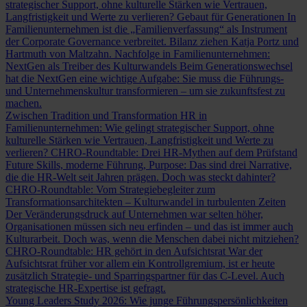
strategischer Support, ohne kulturelle Stärken wie Vertrauen,
Langfristigkeit und Werte zu verlieren?
Gebaut für Generationen
In
Familienunternehmen ist die „Familienverfassung“ als Instrument
der Corporate Governance verbreitet. Bilanz ziehen Katja Portz und
Hartmuth von Maltzahn.
Nachfolge in Familienunternehmen:
NextGen als Treiber des Kulturwandels
Beim Generationswechsel
hat die NextGen eine wichtige Aufgabe: Sie muss die Führungs-
und Unternehmenskultur transformieren – um sie zukunftsfest zu
machen.
Zwischen Tradition und Transformation
HR in
Familienunternehmen: Wie gelingt strategischer Support, ohne
kulturelle Stärken wie Vertrauen, Langfristigkeit und Werte zu
verlieren?
CHRO-Roundtable: Drei HR-Mythen auf dem Prüfstand
Future Skills, moderne Führung, Purpose: Das sind drei Narrative,
die die HR-Welt seit Jahren prägen. Doch was steckt dahinter?
CHRO-Roundtable: Vom Strategiebegleiter zum
Transformationsarchitekten – Kulturwandel in turbulenten Zeiten
Der Veränderungsdruck auf Unternehmen war selten höher,
Organisationen müssen sich neu erfinden – und das ist immer auch
Kulturarbeit. Doch was, wenn die Menschen dabei nicht mitziehen?
CHRO-Roundtable: HR gehört in den Aufsichtsrat
War der
Aufsichtsrat früher vor allem ein Kontrollgremium, ist er heute
zusätzlich Strategie- und Sparringspartner für das C-Level. Auch
strategische HR-Expertise ist gefragt.
Young Leaders Study 2026: Wie junge Führungspersönlichkeiten