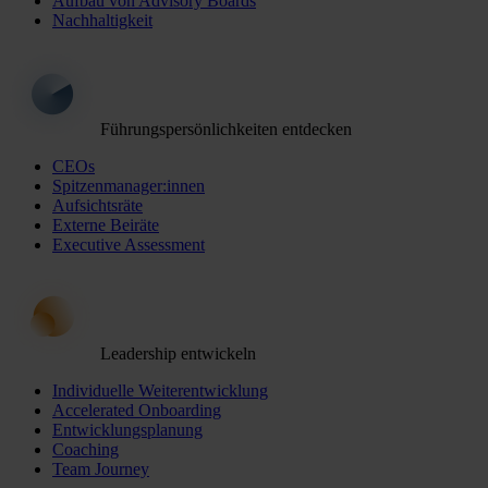
Aufbau von Advisory Boards
Nachhaltigkeit
Führungspersönlichkeiten entdecken
CEOs
Spitzenmanager:innen
Aufsichtsräte
Externe Beiräte
Executive Assessment
Leadership entwickeln
Individuelle Weiterentwicklung
Accelerated Onboarding
Entwicklungsplanung
Coaching
Team Journey