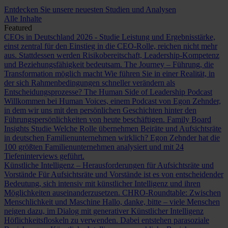
Entdecken Sie unsere neuesten Studien und Analysen
Alle Inhalte
Featured
CEOs in Deutschland 2026 - Studie
Leistung und Ergebnisstärke,
einst zentral für den Einstieg in die CEO-Rolle, reichen nicht mehr
aus. Stattdessen werden Risikobereitschaft, Leadership-Kompetenz
und Beziehungsfähigkeit bedeutsam.
The Journey – Führung, die
Transformation möglich macht
Wie führen Sie in einer Realität, in
der sich Rahmenbedingungen schneller verändern als
Entscheidungsprozesse?
The Human Side of Leadership Podcast
Willkommen bei Human Voices, einem Podcast von Egon Zehnder,
in dem wir uns mit den persönlichen Geschichten hinter den
Führungspersönlichkeiten von heute beschäftigen.
Family Board
Insights Studie
Welche Rolle übernehmen Beiräte und Aufsichtsräte
in deutschen Familienunternehmen wirklich? Egon Zehnder hat die
100 größten Familienunternehmen analysiert und mit 24
Tiefeninterviews geführt.
Künstliche Intelligenz – Herausforderungen für Aufsichtsräte und
Vorstände
Für Aufsichtsräte und Vorstände ist es von entscheidender
Bedeutung, sich intensiv mit künstlicher Intelligenz und ihren
Möglichkeiten auseinanderzusetzen.
CHRO-Roundtable: Zwischen
Menschlichkeit und Maschine
Hallo, danke, bitte – viele Menschen
neigen dazu, im Dialog mit generativer Künstlicher Intelligenz
Höflichkeitsfloskeln zu verwenden. Dabei entstehen parasoziale