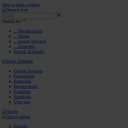
Skip to main content
Search for “
”
... Berater:innen
... Büros
... unsere Services
... Expertise
Search all results
Unsere Services
Funktionen
Branchen
Berater:innen
Expertise
Standorte
Über uns
English