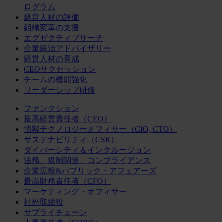
ログラム
経営人材の評価
組織変革の支援
エグゼクティブサーチ
企業統治アドバイザリー
経営人材の育成
CEOサクセッション
チームの機能強化
リーダーシップ研修
ファンクション
最高経営責任者（CEO）
情報テクノロジーオフィサー（CIO, CTO）
サステナビリティ（CSR）
ダイバーシティ＆インクルージョン
法務、規制関連、コンプライアンス
企業広報&パブリック・アフェアーズ
最高財務責任者（CFO）
マーケティング・オフィサー
社外取締役
サプライチェーン