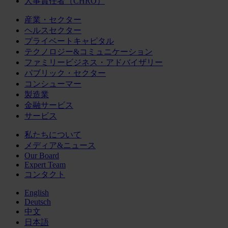
人事責任者（CHRO）
産業・セクター
ヘルスセクター
プライベートキャピタル
テクノロジー&コミュニケーション
ファミリービジネス・アドバイザリー
パブリック・セクター
コンシューマー
製造業
金融サービス
サービス
私たちについて
メディア&ニュース
Our Board
Expert Team
コンタクト
English
Deutsch
中文
日本語