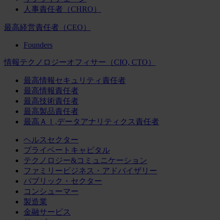
人事責任者（CHRO）
最高経営責任者（CEO）
Founders
情報テクノロジーオフィサー（CIO, CTO）
最高情報セキュリティ責任者
最高情報責任者
最高技術責任者
最高製品責任者
最高ＡＩ,データアナリティクス責任者
ヘルスセクター
プライベートキャピタル
テクノロジー&コミュニケーション
ファミリービジネス・アドバイザリー
パブリック・セクター
コンシューマー
製造業
金融サービス