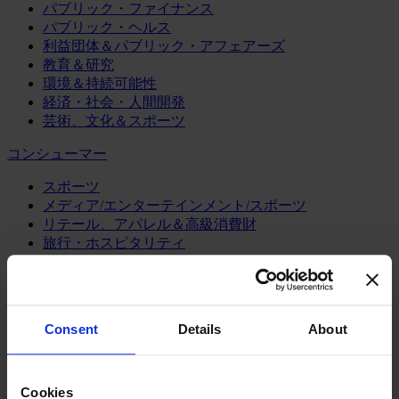
パブリック・ファイナンス
パブリック・ヘルス
利益団体＆パブリック・アフェアーズ
教育＆研究
環境＆持続可能性
経済・社会・人間開発
芸術、文化＆スポーツ
コンシューマー
スポーツ
メディア/エンターテインメント/スポーツ
リテール、アパレル＆高級消費財
旅行・ホスピタリティ
消費財
製造業
エネルギー
Consent
Details
About
化学・プロセス産業
機械・産業テクノロジー
自動車・輸送機器
Cookies