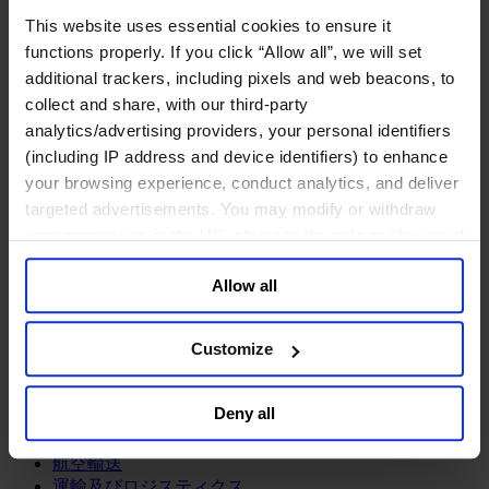
鉱業・金属
This website uses essential cookies to ensure it
金融サービス
functions properly. If you click “Allow all”, we will set
additional trackers, including pixels and web beacons, to
アセットマネジメント
collect and share, with our third-party
インフラ事業
ウェルスマネジメント
analytics/advertising providers, your personal identifiers
デジタル資産、暗号資産、Web3
(including IP address and device identifiers) to enhance
プライベート・エクイティ
your browsing experience, conduct analytics, and deliver
リスクマネジメント
targeted advertisements. You may modify or withdraw
保険
your consent or, in the US, object to the sale or sharing of
投資銀行及びマーケット
your data for targeted advertising, by clicking “Do Not
政府系投資ファンド
Allow all
Sell or Share My Personal Information” in the footer of
金融テクノロジー（フィンテック）
the website. You must opt-out of each device and each
サービス
browser. For additional information and retention terms
Customize
see our
Cookie Policy
; for information regarding our
ビジネスサービス
general collection and use of personal information see
プロフェッショナルサービス
Deny all
ホスピタリティ、旅行・レジャー
our
Privacy Policy
.
不動産
航空輸送
運輸及びロジスティクス