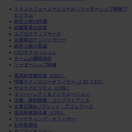
トランスフォーメーショナル・リーダーシップ開発プ
ログラム
経営人材の評価
組織変革の支援
エグゼクティブサーチ
企業統治アドバイザリー
経営人材の育成
CEOサクセッション
チームの機能強化
リーダーシップ研修
最高経営責任者（CEO）
情報テクノロジーオフィサー（CIO, CTO）
サステナビリティ（CSR）
ダイバーシティ＆インクルージョン
法務、規制関連、コンプライアンス
企業広報&パブリック・アフェアーズ
最高財務責任者（CFO）
マーケティング・オフィサー
社外取締役
サプライチェーン