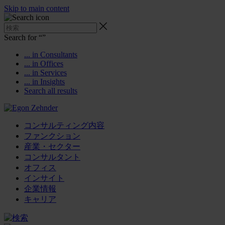
Skip to main content
Search for “
”
... in Consultants
... in Offices
... in Services
... in Insights
Search all results
コンサルティング内容
ファンクション
産業・セクター
コンサルタント
オフィス
インサイト
企業情報
キャリア