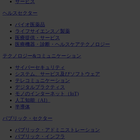
サービス
ヘルスセクター
バイオ医薬品
ライフサイエンス／製薬
医療提供・サービス
医療機器・診断・ヘルスケアテクノロジー
テクノロジー&コミュニケーション
サイバーセキュリティ
システム、サービス及びソフトウェア
テレコミュニケーション
デジタルプラクティス
モノのインターネット（IoT)
人工知能（AI）
半導体
パブリック・セクター
パブリック・アドミニストレーション
パブリック・インフラ