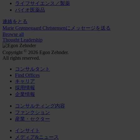
ライフサイエンス／製薬
バイオ医薬品
連絡をとる
Marie Grønnegaard Christensenにメッセージを送る
Browse all
Thought Leadership
©
Copyright
2026 Egon Zehnder.
All rights reserved.
コンサルタント
Find Offices
キャリア
採用情報
企業情報
コンサルティング内容
ファンクション
産業・セクター
インサイト
メディア&ニュース