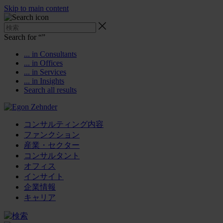
Skip to main content
Search for “
”
... in Consultants
... in Offices
... in Services
... in Insights
Search all results
コンサルティング内容
ファンクション
産業・セクター
コンサルタント
オフィス
インサイト
企業情報
キャリア