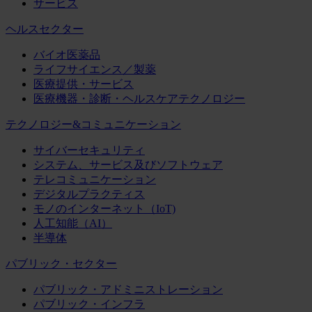
サービス
ヘルスセクター
バイオ医薬品
ライフサイエンス／製薬
医療提供・サービス
医療機器・診断・ヘルスケアテクノロジー
テクノロジー&コミュニケーション
サイバーセキュリティ
システム、サービス及びソフトウェア
テレコミュニケーション
デジタルプラクティス
モノのインターネット（IoT)
人工知能（AI）
半導体
パブリック・セクター
パブリック・アドミニストレーション
パブリック・インフラ