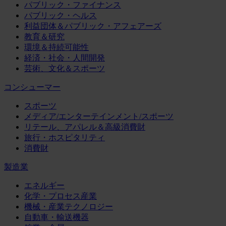
パブリック・ファイナンス
パブリック・ヘルス
利益団体＆パブリック・アフェアーズ
教育＆研究
環境＆持続可能性
経済・社会・人間開発
芸術、文化＆スポーツ
コンシューマー
スポーツ
メディア/エンターテインメント/スポーツ
リテール、アパレル＆高級消費財
旅行・ホスピタリティ
消費財
製造業
エネルギー
化学・プロセス産業
機械・産業テクノロジー
自動車・輸送機器