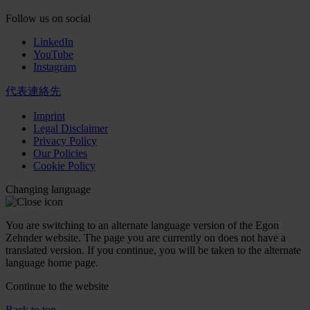
Follow us on social
LinkedIn
YouTube
Instagram
代表連絡先
Imprint
Legal Disclaimer
Privacy Policy
Our Policies
Cookie Policy
Changing language
You are switching to an alternate language version of the Egon
Zehnder website. The page you are currently on does not have a
translated version. If you continue, you will be taken to the alternate
language home page.
Continue to the
website
Back to top