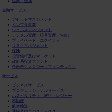
鉱業・金属
金融サービス
アセットマネジメント
インフラ事業
ウェルスマネジメント
デジタル資産、暗号資産、Web3
プライベート・エクイティ
リスクマネジメント
保険
投資銀行及びマーケット
政府系投資ファンド
金融テクノロジー（フィンテック）
サービス
ビジネスサービス
プロフェッショナルサービス
ホスピタリティ、旅行・レジャー
不動産
航空輸送
運輸及びロジスティクス