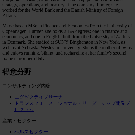
strategy, operations, and treasury at the company. Earlier, she
worked for the World Bank and the Danish Ministry of Foreign
Affairs.
Marie has an MSc in Finance and Economics from the University of
Copenhagen. Further, she holds 2 BA degrees; one in finance and
economics, and one in English, both from the University of Aarhus
in Denmark. She studied at SUNY Binghamton in New York, as
well as at Nebraska Wesleyan University. She is the mother of twins
and enjoys running, biking, and recharging at her family's second
home in northern Italy.
得意分野
コンサルティング内容
エグゼクティブサーチ
トランスフォーメーショナル・リーダーシップ開発プ
ログラム
産業・セクター
ヘルスセクター