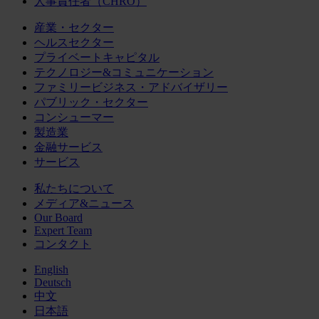
人事責任者（CHRO）
産業・セクター
ヘルスセクター
プライベートキャピタル
テクノロジー&コミュニケーション
ファミリービジネス・アドバイザリー
パブリック・セクター
コンシューマー
製造業
金融サービス
サービス
私たちについて
メディア&ニュース
Our Board
Expert Team
コンタクト
English
Deutsch
中文
日本語