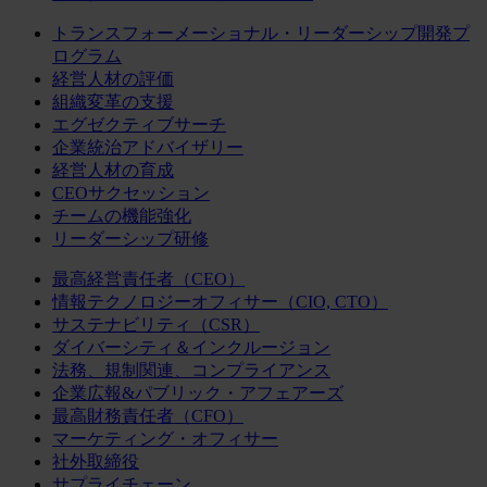
トランスフォーメーショナル・リーダーシップ開発プ
ログラム
経営人材の評価
組織変革の支援
エグゼクティブサーチ
企業統治アドバイザリー
経営人材の育成
CEOサクセッション
チームの機能強化
リーダーシップ研修
最高経営責任者（CEO）
情報テクノロジーオフィサー（CIO, CTO）
サステナビリティ（CSR）
ダイバーシティ＆インクルージョン
法務、規制関連、コンプライアンス
企業広報&パブリック・アフェアーズ
最高財務責任者（CFO）
マーケティング・オフィサー
社外取締役
サプライチェーン