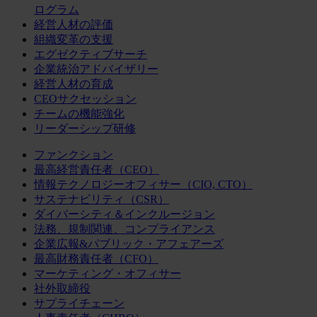
ログラム
経営人材の評価
組織変革の支援
エグゼクティブサーチ
企業統治アドバイザリー
経営人材の育成
CEOサクセッション
チームの機能強化
リーダーシップ研修
ファンクション
最高経営責任者（CEO）
情報テクノロジーオフィサー（CIO, CTO）
サステナビリティ（CSR）
ダイバーシティ＆インクルージョン
法務、規制関連、コンプライアンス
企業広報&パブリック・アフェアーズ
最高財務責任者（CFO）
マーケティング・オフィサー
社外取締役
サプライチェーン