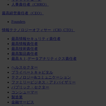
人事責任者（CHRO）
最高経営責任者（CEO）
Founders
情報テクノロジーオフィサー（CIO, CTO）
最高情報セキュリティ責任者
最高情報責任者
最高技術責任者
最高製品責任者
最高ＡＩ,データアナリティクス責任者
ヘルスセクター
プライベートキャピタル
テクノロジー&コミュニケーション
ファミリービジネス・アドバイザリー
パブリック・セクター
コンシューマー
製造業
金融サービス