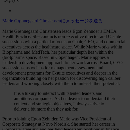
つながる
Marie Grønnegaard Christensenにメッセージを送る
Marie Grønnegaard Christensen leads Egon Zehnder’s EMEA
Health Practice. She conducts non-executive director and C-suite
successions with a particular focus on Chair, CEO, and commercial
executives across the healthcare space. While Marie works within
Biopharma and MedTech, her particular depth lies within the
(bio)pharma space. Based in Copenhagen, Marie applies a
leadership development approach to her work across Board, CEO
successions, as well as for management assessment and
development programs for C-suite executives and deeper in the
organization building on her passion for discovering high-caliber
leaders and working closely with them to unleash their potential.
It is a luxury to interact with talented leaders and
ambitious companies. As I endeavor to understand their
context and strategic objectives, I always strive to
deliver a bit more than they ask for.
Prior to joining Egon Zehnder, Marie was Vice President of
Corporate Strategy at Novo Nordisk. She started her career in
Corporate Treasury, and has held leadership positions in finance,