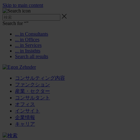
Skip to main content
Search for “
”
... in Consultants
... in Offices
... in Services
... in Insights
Search all results
コンサルティング内容
ファンクション
産業・セクター
コンサルタント
オフィス
インサイト
企業情報
キャリア