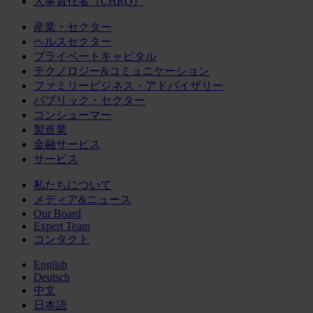
人事責任者（CHRO）
産業・セクター
ヘルスセクター
プライベートキャピタル
テクノロジー&コミュニケーション
ファミリービジネス・アドバイザリー
パブリック・セクター
コンシューマー
製造業
金融サービス
サービス
私たちについて
メディア&ニュース
Our Board
Expert Team
コンタクト
English
Deutsch
中文
日本語