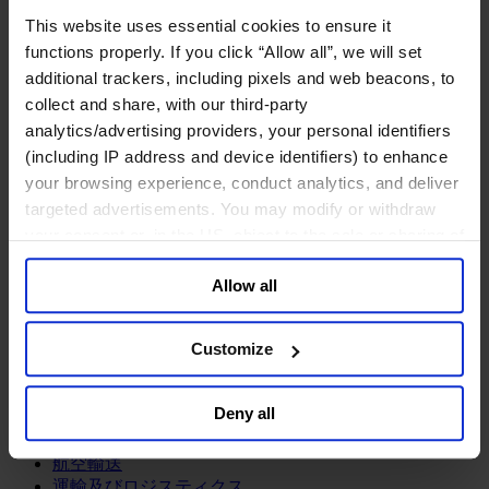
鉱業・金属
This website uses essential cookies to ensure it
金融サービス
functions properly. If you click “Allow all”, we will set
additional trackers, including pixels and web beacons, to
アセットマネジメント
collect and share, with our third-party
インフラ事業
ウェルスマネジメント
analytics/advertising providers, your personal identifiers
デジタル資産、暗号資産、Web3
(including IP address and device identifiers) to enhance
プライベート・エクイティ
your browsing experience, conduct analytics, and deliver
リスクマネジメント
targeted advertisements. You may modify or withdraw
保険
your consent or, in the US, object to the sale or sharing of
投資銀行及びマーケット
your data for targeted advertising, by clicking “Do Not
政府系投資ファンド
Allow all
Sell or Share My Personal Information” in the footer of
金融テクノロジー（フィンテック）
the website. You must opt-out of each device and each
サービス
browser. For additional information and retention terms
Customize
see our
Cookie Policy
; for information regarding our
ビジネスサービス
general collection and use of personal information see
プロフェッショナルサービス
Deny all
ホスピタリティ、旅行・レジャー
our
Privacy Policy
.
不動産
航空輸送
運輸及びロジスティクス