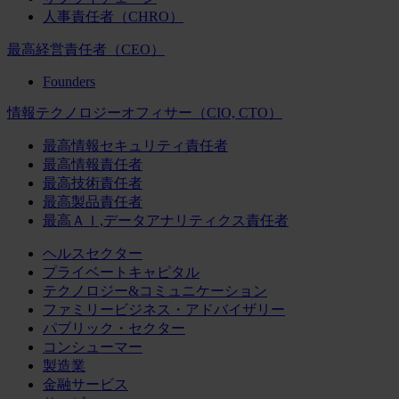
人事責任者（CHRO）
最高経営責任者（CEO）
Founders
情報テクノロジーオフィサー（CIO, CTO）
最高情報セキュリティ責任者
最高情報責任者
最高技術責任者
最高製品責任者
最高ＡＩ,データアナリティクス責任者
ヘルスセクター
プライベートキャピタル
テクノロジー&コミュニケーション
ファミリービジネス・アドバイザリー
パブリック・セクター
コンシューマー
製造業
金融サービス