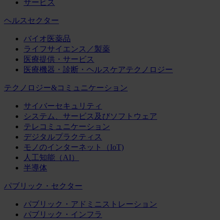
サービス
ヘルスセクター
バイオ医薬品
ライフサイエンス／製薬
医療提供・サービス
医療機器・診断・ヘルスケアテクノロジー
テクノロジー&コミュニケーション
サイバーセキュリティ
システム、サービス及びソフトウェア
テレコミュニケーション
デジタルプラクティス
モノのインターネット（IoT)
人工知能（AI）
半導体
パブリック・セクター
パブリック・アドミニストレーション
パブリック・インフラ