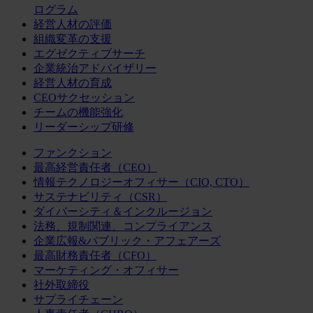
ログラム
経営人材の評価
組織変革の支援
エグゼクティブサーチ
企業統治アドバイザリー
経営人材の育成
CEOサクセッション
チームの機能強化
リーダーシップ研修
ファンクション
最高経営責任者（CEO）
情報テクノロジーオフィサー（CIO, CTO）
サステナビリティ（CSR）
ダイバーシティ＆インクルージョン
法務、規制関連、コンプライアンス
企業広報&パブリック・アフェアーズ
最高財務責任者（CFO）
マーケティング・オフィサー
社外取締役
サプライチェーン