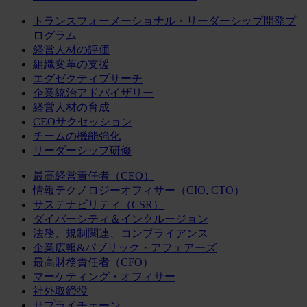
トランスフォーメーショナル・リーダーシップ開発プ
ログラム
経営人材の評価
組織変革の支援
エグゼクティブサーチ
企業統治アドバイザリー
経営人材の育成
CEOサクセッション
チームの機能強化
リーダーシップ研修
最高経営責任者（CEO）
情報テクノロジーオフィサー（CIO, CTO）
サステナビリティ（CSR）
ダイバーシティ＆インクルージョン
法務、規制関連、コンプライアンス
企業広報&パブリック・アフェアーズ
最高財務責任者（CFO）
マーケティング・オフィサー
社外取締役
サプライチェーン