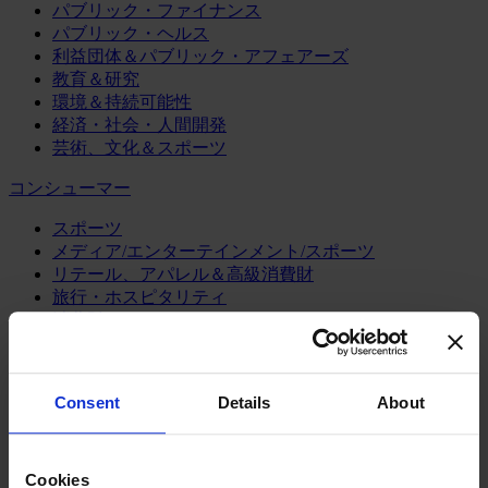
パブリック・ファイナンス
パブリック・ヘルス
利益団体＆パブリック・アフェアーズ
教育＆研究
環境＆持続可能性
経済・社会・人間開発
芸術、文化＆スポーツ
コンシューマー
スポーツ
メディア/エンターテインメント/スポーツ
リテール、アパレル＆高級消費財
旅行・ホスピタリティ
消費財
製造業
エネルギー
Consent
Details
About
化学・プロセス産業
機械・産業テクノロジー
自動車・輸送機器
Cookies