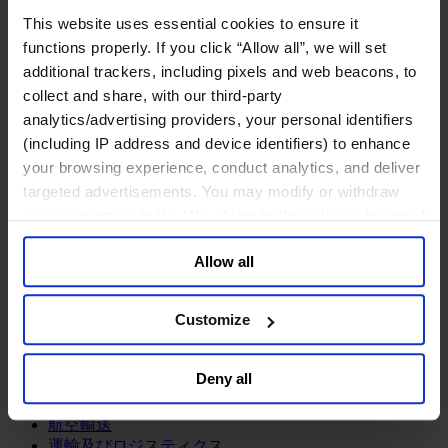
鉱業・金属
This website uses essential cookies to ensure it
金融サービス
functions properly. If you click “Allow all”, we will set
additional trackers, including pixels and web beacons, to
アセットマネジメント
collect and share, with our third-party
インフラ事業
ウェルスマネジメント
analytics/advertising providers, your personal identifiers
デジタル資産、暗号資産、Web3
(including IP address and device identifiers) to enhance
プライベート・エクイティ
your browsing experience, conduct analytics, and deliver
リスクマネジメント
targeted advertisements. You may modify or withdraw
保険
your consent or, in the US, object to the sale or sharing of
投資銀行及びマーケット
your data for targeted advertising, by clicking “Do Not
政府系投資ファンド
Allow all
Sell or Share My Personal Information” in the footer of
金融テクノロジー（フィンテック）
the website. You must opt-out of each device and each
サービス
browser. For additional information and retention terms
Customize
see our
Cookie Policy
; for information regarding our
ビジネスサービス
general collection and use of personal information see
プロフェッショナルサービス
Deny all
ホスピタリティ、旅行・レジャー
our
Privacy Policy
.
不動産
航空輸送
運輸及びロジスティクス