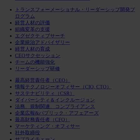
トランスフォーメーショナル・リーダーシップ開発プ
ログラム
経営人材の評価
組織変革の支援
エグゼクティブサーチ
企業統治アドバイザリー
経営人材の育成
CEOサクセッション
チームの機能強化
リーダーシップ研修
最高経営責任者（CEO）
情報テクノロジーオフィサー（CIO, CTO）
サステナビリティ（CSR）
ダイバーシティ＆インクルージョン
法務、規制関連、コンプライアンス
企業広報&パブリック・アフェアーズ
最高財務責任者（CFO）
マーケティング・オフィサー
社外取締役
サプライチェーン