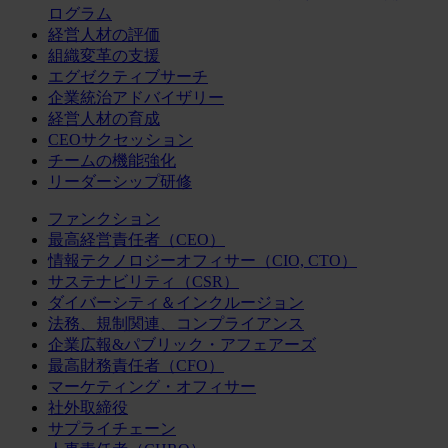
ログラム
経営人材の評価
組織変革の支援
エグゼクティブサーチ
企業統治アドバイザリー
経営人材の育成
CEOサクセッション
チームの機能強化
リーダーシップ研修
ファンクション
最高経営責任者（CEO）
情報テクノロジーオフィサー（CIO, CTO）
サステナビリティ（CSR）
ダイバーシティ＆インクルージョン
法務、規制関連、コンプライアンス
企業広報&パブリック・アフェアーズ
最高財務責任者（CFO）
マーケティング・オフィサー
社外取締役
サプライチェーン