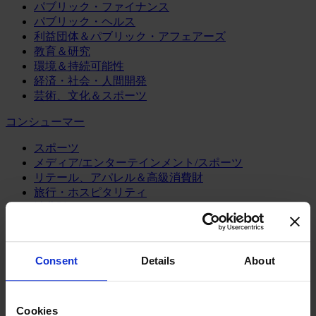
パブリック・ファイナンス
パブリック・ヘルス
利益団体＆パブリック・アフェアーズ
教育＆研究
環境＆持続可能性
経済・社会・人間開発
芸術、文化＆スポーツ
コンシューマー
スポーツ
メディア/エンターテインメント/スポーツ
リテール、アパレル＆高級消費財
旅行・ホスピタリティ
消費財
製造業
エネルギー
Consent
Details
About
化学・プロセス産業
機械・産業テクノロジー
自動車・輸送機器
Cookies