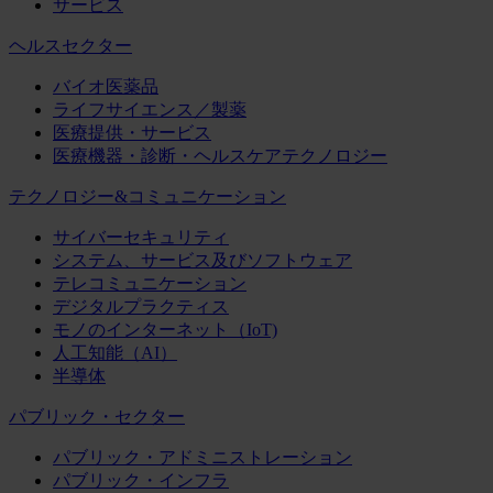
サービス
ヘルスセクター
バイオ医薬品
ライフサイエンス／製薬
医療提供・サービス
医療機器・診断・ヘルスケアテクノロジー
テクノロジー&コミュニケーション
サイバーセキュリティ
システム、サービス及びソフトウェア
テレコミュニケーション
デジタルプラクティス
モノのインターネット（IoT)
人工知能（AI）
半導体
パブリック・セクター
パブリック・アドミニストレーション
パブリック・インフラ