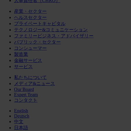
人事責任者（CHRO）
産業・セクター
ヘルスセクター
プライベートキャピタル
テクノロジー&コミュニケーション
ファミリービジネス・アドバイザリー
パブリック・セクター
コンシューマー
製造業
金融サービス
サービス
私たちについて
メディア&ニュース
Our Board
Expert Team
コンタクト
English
Deutsch
中文
日本語