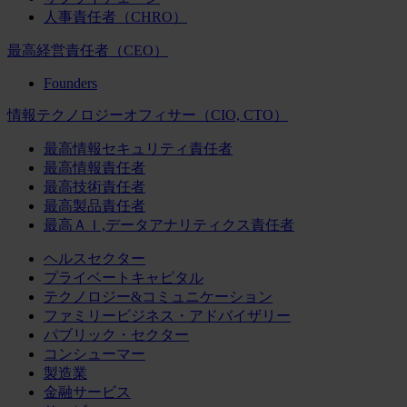
人事責任者（CHRO）
最高経営責任者（CEO）
Founders
情報テクノロジーオフィサー（CIO, CTO）
最高情報セキュリティ責任者
最高情報責任者
最高技術責任者
最高製品責任者
最高ＡＩ,データアナリティクス責任者
ヘルスセクター
プライベートキャピタル
テクノロジー&コミュニケーション
ファミリービジネス・アドバイザリー
パブリック・セクター
コンシューマー
製造業
金融サービス