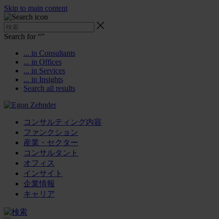
Skip to main content
Search for “
”
... in Consultants
... in Offices
... in Services
... in Insights
Search all results
コンサルティング内容
ファンクション
産業・セクター
コンサルタント
オフィス
インサイト
企業情報
キャリア