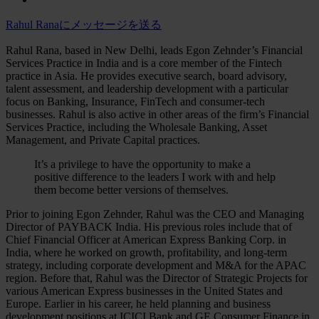
Rahul Ranaにメッセージを送る
Rahul Rana, based in New Delhi, leads Egon Zehnder’s Financial
Services Practice in India and is a core member of the Fintech
practice in Asia. He provides executive search, board advisory,
talent assessment, and leadership development with a particular
focus on Banking, Insurance, FinTech and consumer-tech
businesses. Rahul is also active in other areas of the firm’s Financial
Services Practice, including the Wholesale Banking, Asset
Management, and Private Capital practices.
It’s a privilege to have the opportunity to make a
positive difference to the leaders I work with and help
them become better versions of themselves.
Prior to joining Egon Zehnder, Rahul was the CEO and Managing
Director of PAYBACK India. His previous roles include that of
Chief Financial Officer at American Express Banking Corp. in
India, where he worked on growth, profitability, and long-term
strategy, including corporate development and M&A for the APAC
region. Before that, Rahul was the Director of Strategic Projects for
various American Express businesses in the United States and
Europe. Earlier in his career, he held planning and business
development positions at ICICI Bank and GE Consumer Finance in