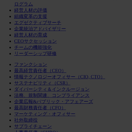
ログラム
経営人材の評価
組織変革の支援
エグゼクティブサーチ
企業統治アドバイザリー
経営人材の育成
CEOサクセッション
チームの機能強化
リーダーシップ研修
ファンクション
最高経営責任者（CEO）
情報テクノロジーオフィサー（CIO, CTO）
サステナビリティ（CSR）
ダイバーシティ＆インクルージョン
法務、規制関連、コンプライアンス
企業広報&パブリック・アフェアーズ
最高財務責任者（CFO）
マーケティング・オフィサー
社外取締役
サプライチェーン