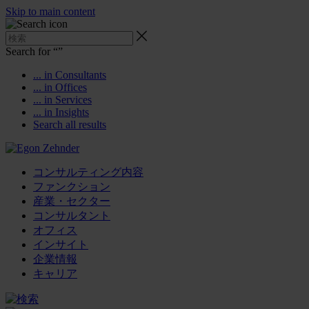
Skip to main content
Search for “
”
... in Consultants
... in Offices
... in Services
... in Insights
Search all results
コンサルティング内容
ファンクション
産業・セクター
コンサルタント
オフィス
インサイト
企業情報
キャリア