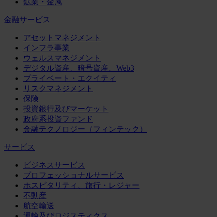
鉱業・金属
金融サービス
アセットマネジメント
インフラ事業
ウェルスマネジメント
デジタル資産、暗号資産、Web3
プライベート・エクイティ
リスクマネジメント
保険
投資銀行及びマーケット
政府系投資ファンド
金融テクノロジー（フィンテック）
サービス
ビジネスサービス
プロフェッショナルサービス
ホスピタリティ、旅行・レジャー
不動産
航空輸送
運輸及びロジスティクス