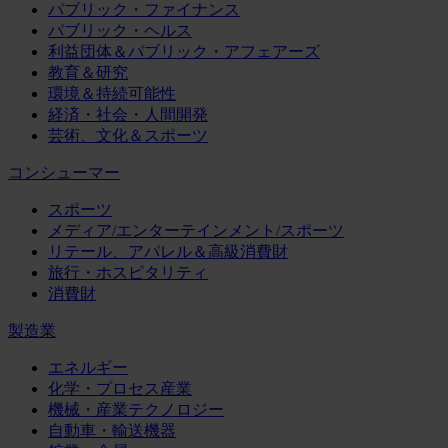
パブリック・ファイナンス
パブリック・ヘルス
利益団体＆パブリック・アフェアーズ
教育＆研究
環境＆持続可能性
経済・社会・人間開発
芸術、文化＆スポーツ
コンシューマー
スポーツ
メディア/エンターテインメント/スポーツ
リテール、アパレル＆高級消費財
旅行・ホスピタリティ
消費財
製造業
エネルギー
化学・プロセス産業
機械・産業テクノロジー
自動車・輸送機器