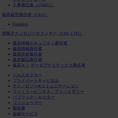
人事責任者（CHRO）
最高経営責任者（CEO）
Founders
情報テクノロジーオフィサー（CIO, CTO）
最高情報セキュリティ責任者
最高情報責任者
最高技術責任者
最高製品責任者
最高ＡＩ,データアナリティクス責任者
ヘルスセクター
プライベートキャピタル
テクノロジー&コミュニケーション
ファミリービジネス・アドバイザリー
パブリック・セクター
コンシューマー
製造業
金融サービス