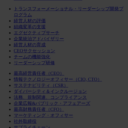
トランスフォーメーショナル・リーダーシップ開発プ
ログラム
経営人材の評価
組織変革の支援
エグゼクティブサーチ
企業統治アドバイザリー
経営人材の育成
CEOサクセッション
チームの機能強化
リーダーシップ研修
最高経営責任者（CEO）
情報テクノロジーオフィサー（CIO, CTO）
サステナビリティ（CSR）
ダイバーシティ＆インクルージョン
法務、規制関連、コンプライアンス
企業広報&パブリック・アフェアーズ
最高財務責任者（CFO）
マーケティング・オフィサー
社外取締役
サプライチェーン