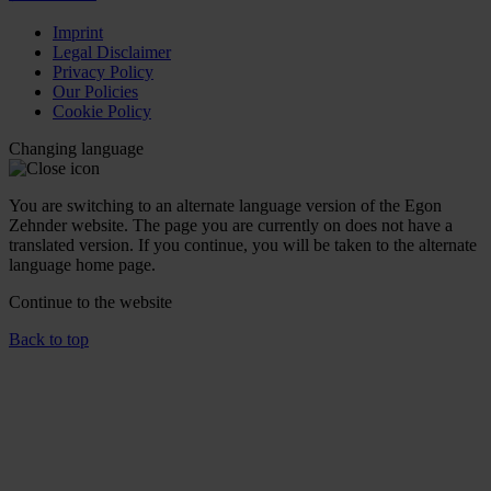
Imprint
Legal Disclaimer
Privacy Policy
Our Policies
Cookie Policy
Changing language
You are switching to an alternate language version of the Egon
Zehnder website. The page you are currently on does not have a
translated version. If you continue, you will be taken to the alternate
language home page.
Continue to the
website
Back to top