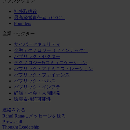
ファンクション
社外取締役
最高経営責任者（CEO）
Founders
産業・セクター
サイバーセキュリティ
金融テクノロジー（フィンテック）
パブリック・セクター
テクノロジー&コミュニケーション
パブリック・アドミニストレーション
パブリック・ファイナンス
パブリック・ヘルス
パブリック・インフラ
経済・社会・人間開発
環境＆持続可能性
連絡をとる
Rahul Ranaにメッセージを送る
Browse all
Thought Leadership