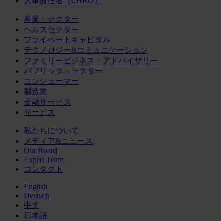
人事責任者（CHRO）
産業・セクター
ヘルスセクター
プライベートキャピタル
テクノロジー&コミュニケーション
ファミリービジネス・アドバイザリー
パブリック・セクター
コンシューマー
製造業
金融サービス
サービス
私たちについて
メディア&ニュース
Our Board
Expert Team
コンタクト
English
Deutsch
中文
日本語