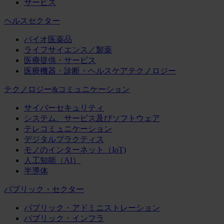
サービス
ヘルスセクター
バイオ医薬品
ライフサイエンス／製薬
医療提供・サービス
医療機器・診断・ヘルスケアテクノロジー
テクノロジー&コミュニケーション
サイバーセキュリティ
システム、サービス及びソフトウェア
テレコミュニケーション
デジタルプラクティス
モノのインターネット（IoT)
人工知能（AI）
半導体
パブリック・セクター
パブリック・アドミニストレーション
パブリック・インフラ