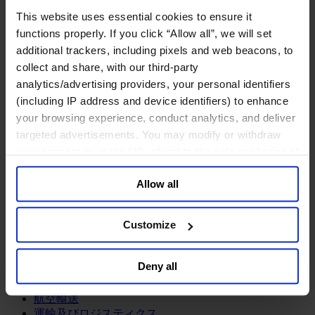
鉱業・金属
This website uses essential cookies to ensure it
金融サービス
functions properly. If you click “Allow all”, we will set
additional trackers, including pixels and web beacons, to
アセットマネジメント
collect and share, with our third-party
インフラ事業
ウェルスマネジメント
analytics/advertising providers, your personal identifiers
デジタル資産、暗号資産、Web3
(including IP address and device identifiers) to enhance
プライベート・エクイティ
your browsing experience, conduct analytics, and deliver
リスクマネジメント
targeted advertisements. You may modify or withdraw
保険
your consent or, in the US, object to the sale or sharing of
投資銀行及びマーケット
your data for targeted advertising, by clicking “Do Not
政府系投資ファンド
Allow all
Sell or Share My Personal Information” in the footer of
金融テクノロジー（フィンテック）
the website. You must opt-out of each device and each
サービス
browser. For additional information and retention terms
Customize
see our
Cookie Policy
; for information regarding our
ビジネスサービス
general collection and use of personal information see
プロフェッショナルサービス
Deny all
ホスピタリティ、旅行・レジャー
our
Privacy Policy
.
不動産
航空輸送
運輸及びロジスティクス