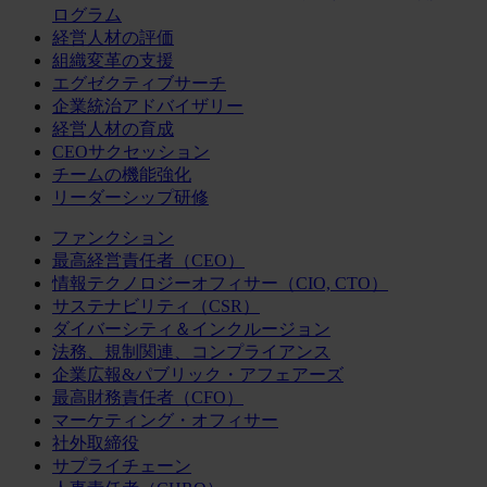
ログラム
経営人材の評価
組織変革の支援
エグゼクティブサーチ
企業統治アドバイザリー
経営人材の育成
CEOサクセッション
チームの機能強化
リーダーシップ研修
ファンクション
最高経営責任者（CEO）
情報テクノロジーオフィサー（CIO, CTO）
サステナビリティ（CSR）
ダイバーシティ＆インクルージョン
法務、規制関連、コンプライアンス
企業広報&パブリック・アフェアーズ
最高財務責任者（CFO）
マーケティング・オフィサー
社外取締役
サプライチェーン