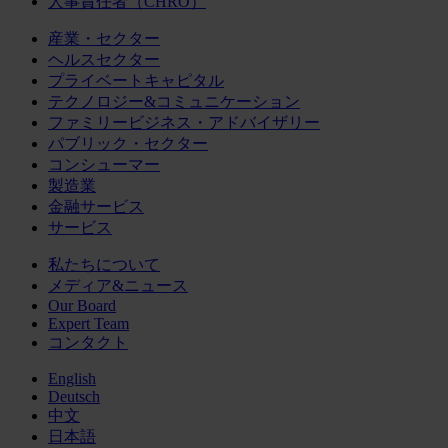
人事責任者（CHRO）
産業・セクター
ヘルスセクター
プライベートキャピタル
テクノロジー&コミュニケーション
ファミリービジネス・アドバイザリー
パブリック・セクター
コンシューマー
製造業
金融サービス
サービス
私たちについて
メディア&ニュース
Our Board
Expert Team
コンタクト
English
Deutsch
中文
日本語