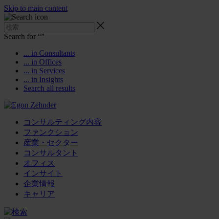
Skip to main content
Search for “
”
... in Consultants
... in Offices
... in Services
... in Insights
Search all results
コンサルティング内容
ファンクション
産業・セクター
コンサルタント
オフィス
インサイト
企業情報
キャリア