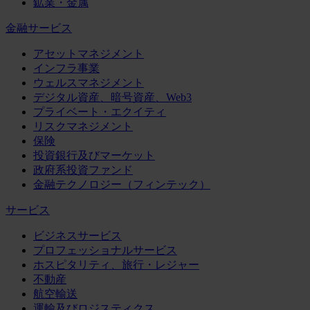
鉱業・金属
金融サービス
アセットマネジメント
インフラ事業
ウェルスマネジメント
デジタル資産、暗号資産、Web3
プライベート・エクイティ
リスクマネジメント
保険
投資銀行及びマーケット
政府系投資ファンド
金融テクノロジー（フィンテック）
サービス
ビジネスサービス
プロフェッショナルサービス
ホスピタリティ、旅行・レジャー
不動産
航空輸送
運輸及びロジスティクス