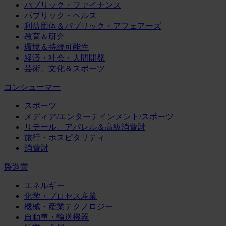
パブリック・ファイナンス
パブリック・ヘルス
利益団体＆パブリック・アフェアーズ
教育＆研究
環境＆持続可能性
経済・社会・人間開発
芸術、文化＆スポーツ
コンシューマー
スポーツ
メディア/エンターテインメント/スポーツ
リテール、アパレル＆高級消費財
旅行・ホスピタリティ
消費財
製造業
エネルギー
化学・プロセス産業
機械・産業テクノロジー
自動車・輸送機器