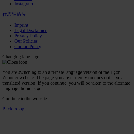
Instagram
代表連絡先
Imprint
Legal Disclaimer
Privacy Policy
Our Policies
Cookie Policy
Changing language
You are switching to an alternate language version of the Egon
Zehnder website. The page you are currently on does not have a
translated version. If you continue, you will be taken to the alternate
language home page.
Continue to the
website
Back to top