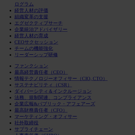
ログラム
経営人材の評価
組織変革の支援
エグゼクティブサーチ
企業統治アドバイザリー
経営人材の育成
CEOサクセッション
チームの機能強化
リーダーシップ研修
ファンクション
最高経営責任者（CEO）
情報テクノロジーオフィサー（CIO, CTO）
サステナビリティ（CSR）
ダイバーシティ＆インクルージョン
法務、規制関連、コンプライアンス
企業広報&パブリック・アフェアーズ
最高財務責任者（CFO）
マーケティング・オフィサー
社外取締役
サプライチェーン