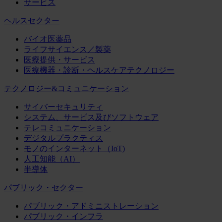
サービス
ヘルスセクター
バイオ医薬品
ライフサイエンス／製薬
医療提供・サービス
医療機器・診断・ヘルスケアテクノロジー
テクノロジー&コミュニケーション
サイバーセキュリティ
システム、サービス及びソフトウェア
テレコミュニケーション
デジタルプラクティス
モノのインターネット（IoT)
人工知能（AI）
半導体
パブリック・セクター
パブリック・アドミニストレーション
パブリック・インフラ