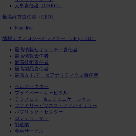
人事責任者（CHRO）
最高経営責任者（CEO）
Founders
情報テクノロジーオフィサー（CIO, CTO）
最高情報セキュリティ責任者
最高情報責任者
最高技術責任者
最高製品責任者
最高ＡＩ,データアナリティクス責任者
ヘルスセクター
プライベートキャピタル
テクノロジー&コミュニケーション
ファミリービジネス・アドバイザリー
パブリック・セクター
コンシューマー
製造業
金融サービス