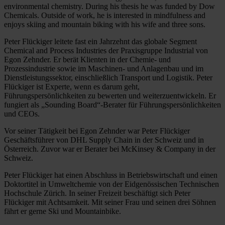
environmental chemistry. During his thesis he was funded by Dow
Chemicals. Outside of work, he is interested in mindfulness and
enjoys skiing and mountain biking with his wife and three sons.
Peter Flückiger leitete fast ein Jahrzehnt das globale Segment
Chemical and Process Industries der Praxisgruppe Industrial von
Egon Zehnder. Er berät Klienten in der Chemie- und
Prozessindustrie sowie im Maschinen- und Anlagenbau und im
Dienstleistungssektor, einschließlich Transport und Logistik. Peter
Flückiger ist Experte, wenn es darum geht,
Führungspersönlichkeiten zu bewerten und weiterzuentwickeln. Er
fungiert als „Sounding Board“-Berater für Führungspersönlichkeiten
und CEOs.
Vor seiner Tätigkeit bei Egon Zehnder war Peter Flückiger
Geschäftsführer von DHL Supply Chain in der Schweiz und in
Österreich. Zuvor war er Berater bei McKinsey & Company in der
Schweiz.
Peter Flückiger hat einen Abschluss in Betriebswirtschaft und einen
Doktortitel in Umweltchemie von der Eidgenössischen Technischen
Hochschule Zürich. In seiner Freizeit beschäftigt sich Peter
Flückiger mit Achtsamkeit. Mit seiner Frau und seinen drei Söhnen
fährt er gerne Ski und Mountainbike.