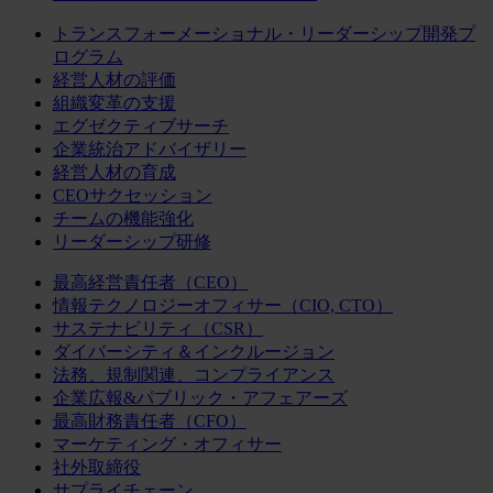
トランスフォーメーショナル・リーダーシップ開発プ
ログラム
経営人材の評価
組織変革の支援
エグゼクティブサーチ
企業統治アドバイザリー
経営人材の育成
CEOサクセッション
チームの機能強化
リーダーシップ研修
最高経営責任者（CEO）
情報テクノロジーオフィサー（CIO, CTO）
サステナビリティ（CSR）
ダイバーシティ＆インクルージョン
法務、規制関連、コンプライアンス
企業広報&パブリック・アフェアーズ
最高財務責任者（CFO）
マーケティング・オフィサー
社外取締役
サプライチェーン