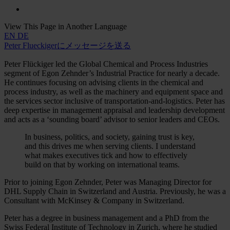
View This Page in Another Language
EN
DE
Peter Flueckigerにメッセージを送る
Peter Flückiger led the Global Chemical and Process Industries
segment of Egon Zehnder’s Industrial Practice for nearly a decade.
He continues focusing on advising clients in the chemical and
process industry, as well as the machinery and equipment space and
the services sector inclusive of transportation-and-logistics. Peter has
deep expertise in management appraisal and leadership development
and acts as a ‘sounding board’ advisor to senior leaders and CEOs.
In business, politics, and society, gaining trust is key,
and this drives me when serving clients. I understand
what makes executives tick and how to effectively
build on that by working on international teams.
Prior to joining Egon Zehnder, Peter was Managing Director for
DHL Supply Chain in Switzerland and Austria. Previously, he was a
Consultant with McKinsey & Company in Switzerland.
Peter has a degree in business management and a PhD from the
Swiss Federal Institute of Technology in Zurich, where he studied