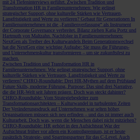
mit 24 Tiefeninterviews geführt.
Zwischen Tradition und
Transformation
HR in Familienunternehmen: Wie gelingt
strategischer Support, ohne kulturelle Stärken wie Vertrauen,
Langfristigkeit und Werte zu verlieren?
Gebaut für Generationen
In
Familienunternehmen ist die „Familienverfassung“ als Instrument
der Corporate Governance verbreitet. Bilanz ziehen Katja Portz und
Hartmuth von Maltzahn.
Nachfolge in Familienunternehmen:
NextGen als Treiber des Kulturwandels
Beim Generationswechsel
hat die NextGen eine wichtige Aufgabe: Sie muss die Führungs-
und Unternehmenskultur transformieren – um sie zukunftsfest zu
machen.
Zwischen Tradition und Transformation
HR in
Familienunternehmen: Wie gelingt strategischer Support, ohne
kulturelle Stärken wie Vertrauen, Langfristigkeit und Werte zu
verlieren?
CHRO-Roundtable: Drei HR-Mythen auf dem Prüfstand
Future Skills, moderne Führung, Purpose: Das sind drei Narrative,
die die HR-Welt seit Jahren prägen. Doch was steckt dahinter?
CHRO-Roundtable: Vom Strategiebegleiter zum
Transformationsarchitekten – Kulturwandel in turbulenten Zeiten
Der Veränderungsdruck auf Unternehmen war selten höher,
Organisationen müssen sich neu erfinden – und das ist immer auch
Kulturarbeit. Doch was, wenn die Menschen dabei nicht mitziehen?
CHRO-Roundtable: HR gehört in den Aufsichtsrat
War der
Aufsichtsrat früher vor allem ein Kontrollgremium, ist er heute
zusätzlich Strategie- und Sparringspartner für das C-Level. Auch