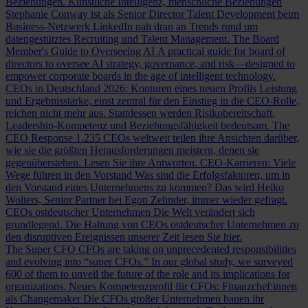
Beziehungen.
Künstliche Intelligenz, menschliche Beziehungen
Stephanie Conway ist als Senior Director Talent Development beim
Business-Netzwerk LinkedIn nah dran an Trends rund um
datengestütztes Recruiting und Talent Management.
The Board
Member's Guide to Overseeing AI
A practical guide for board of
directors to oversee AI strategy, governance, and risk—designed to
empower corporate boards in the age of intelligent technology.
CEOs in Deutschland 2026: Konturen eines neuen Profils
Leistung
und Ergebnisstärke, einst zentral für den Einstieg in die CEO-Rolle,
reichen nicht mehr aus. Stattdessen werden Risikobereitschaft,
Leadership-Kompetenz und Beziehungsfähigkeit bedeutsam.
The
CEO Response
1.235 CEOs weltweit teilen ihre Ansichten darüber,
wie sie die größten Herausforderungen meistern, denen sie
gegenüberstehen. Lesen Sie ihre Antworten.
CEO-Karrieren: Viele
Wege führen in den Vorstand
Was sind die Erfolgsfaktoren, um in
den Vorstand eines Unternehmens zu kommen? Das wird Heiko
Wolters, Senior Partner bei Egon Zehnder, immer wieder gefragt.
CEOs ostdeutscher Unternehmen
Die Welt verändert sich
grundlegend. Die Haltung von CEOs ostdeutscher Unternehmen zu
den disruptiven Ereignissen unserer Zeit lesen Sie hier.
The Super CFO
CFOs are taking on unprecedented responsibilities
and evolving into “super CFOs.” In our global study, we surveyed
600 of them to unveil the future of the role and its implications for
organizations.
Neues Kompetenzprofil für CFOs: Finanzchef:innen
als Changemaker
Die CFOs großer Unternehmen bauen ihr