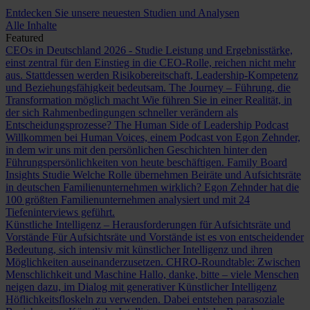
Entdecken Sie unsere neuesten Studien und Analysen
Alle Inhalte
Featured
CEOs in Deutschland 2026 - Studie
Leistung und Ergebnisstärke,
einst zentral für den Einstieg in die CEO-Rolle, reichen nicht mehr
aus. Stattdessen werden Risikobereitschaft, Leadership-Kompetenz
und Beziehungsfähigkeit bedeutsam.
The Journey – Führung, die
Transformation möglich macht
Wie führen Sie in einer Realität, in
der sich Rahmenbedingungen schneller verändern als
Entscheidungsprozesse?
The Human Side of Leadership Podcast
Willkommen bei Human Voices, einem Podcast von Egon Zehnder,
in dem wir uns mit den persönlichen Geschichten hinter den
Führungspersönlichkeiten von heute beschäftigen.
Family Board
Insights Studie
Welche Rolle übernehmen Beiräte und Aufsichtsräte
in deutschen Familienunternehmen wirklich? Egon Zehnder hat die
100 größten Familienunternehmen analysiert und mit 24
Tiefeninterviews geführt.
Künstliche Intelligenz – Herausforderungen für Aufsichtsräte und
Vorstände
Für Aufsichtsräte und Vorstände ist es von entscheidender
Bedeutung, sich intensiv mit künstlicher Intelligenz und ihren
Möglichkeiten auseinanderzusetzen.
CHRO-Roundtable: Zwischen
Menschlichkeit und Maschine
Hallo, danke, bitte – viele Menschen
neigen dazu, im Dialog mit generativer Künstlicher Intelligenz
Höflichkeitsfloskeln zu verwenden. Dabei entstehen parasoziale