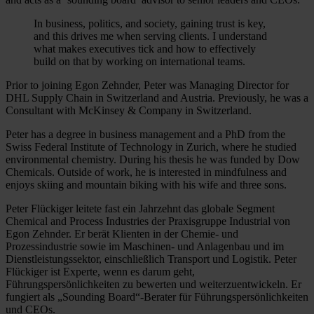
In business, politics, and society, gaining trust is key,
and this drives me when serving clients. I understand
what makes executives tick and how to effectively
build on that by working on international teams.
Prior to joining Egon Zehnder, Peter was Managing Director for
DHL Supply Chain in Switzerland and Austria. Previously, he was a
Consultant with McKinsey & Company in Switzerland.
Peter has a degree in business management and a PhD from the
Swiss Federal Institute of Technology in Zurich, where he studied
environmental chemistry. During his thesis he was funded by Dow
Chemicals. Outside of work, he is interested in mindfulness and
enjoys skiing and mountain biking with his wife and three sons.
Peter Flückiger leitete fast ein Jahrzehnt das globale Segment
Chemical and Process Industries der Praxisgruppe Industrial von
Egon Zehnder. Er berät Klienten in der Chemie- und
Prozessindustrie sowie im Maschinen- und Anlagenbau und im
Dienstleistungssektor, einschließlich Transport und Logistik. Peter
Flückiger ist Experte, wenn es darum geht,
Führungspersönlichkeiten zu bewerten und weiterzuentwickeln. Er
fungiert als „Sounding Board“-Berater für Führungspersönlichkeiten
und CEOs.