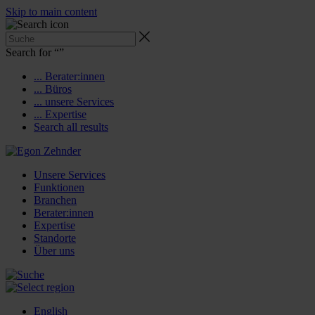
Skip to main content
Search for “
”
... Berater:innen
... Büros
... unsere Services
... Expertise
Search all results
Unsere Services
Funktionen
Branchen
Berater:innen
Expertise
Standorte
Über uns
English