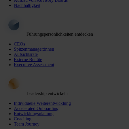
Aufbau von Advisory Boards
Nachhaltigkeit
Führungspersönlichkeiten entdecken
CEOs
Spitzenmanager:innen
Aufsichtsräte
Externe Beiräte
Executive Assessment
Leadership entwickeln
Individuelle Weiterentwicklung
Accelerated Onboarding
Entwicklungsplanung
Coaching
Team Journey