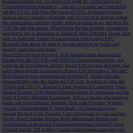
Kompetenzprofil aus. Sie sehen sich heute als Treiber:innen der
Unternehmenstransformation – und als Co-Leader auf Augenhöhe
mit den CEOs.
The New Playbook of CFOs
An assertive hiring
process doesn’t happen overnight, and it’s crucial to analyze where
the organization currently stands, where it wants to go, and how the
CFO fits into this puzzle. When hiring for this position, considering
potential is just as important as technical skills.
Effective Teams Start
with an Authentic Leader
A conversation with Lowe's CFO
Brandon Sink about his path to the role and how he builds and
inspires associates and teams
Board Effectiveness Reviews: Vom Standard zum strategischen
Impuls
Fast alle DAX40- und MDAX-Unternehmen prüfen, wie
wirksam ihr Aufsichtsrat arbeitet; Board Effectiveness Reviews sind
somit längst gelebte Governance-Praxis.
CIO Becomes a ‘Yes and’
Role
Discover how companies are layering IT, digital, and data
responsibilities onto the traditional CIO role, resulting in titles like
CDIOs and CDTOs.
Blazing a Trail: Women in Leadership
From
being a Director of the Forbes Marshall group of companies and the
head of Forbes Marshall Foundation, Rati is a sought-after business
leader and philanthropist.
Building Trust with Founders
Whether
you are a board member, C-Suite leader, or chosen successor,
earning the trust of the Founder is the cornerstone of your success.
Family Board Insights
Welche Rolle übernehmen Beiräte und
Aufsichtsräte in deutschen Familienunternehmen wirklich? Egon
Zehnder hat die 100 größten Familienunternehmen analysiert und