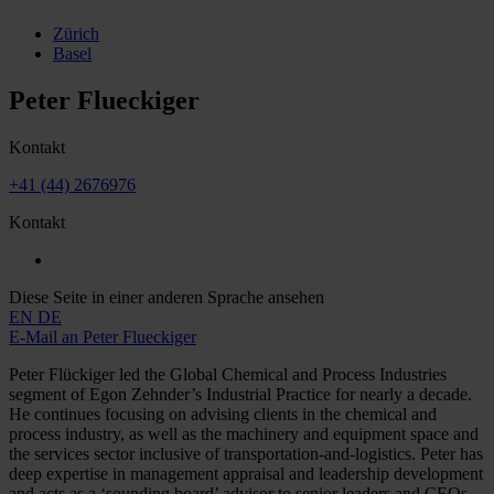
Zürich
Basel
Peter Flueckiger
Kontakt
+41 (44) 2676976
Kontakt
Diese Seite in einer anderen Sprache ansehen
EN
DE
E-Mail an Peter Flueckiger
Peter Flückiger led the Global Chemical and Process Industries
segment of Egon Zehnder’s Industrial Practice for nearly a decade.
He continues focusing on advising clients in the chemical and
process industry, as well as the machinery and equipment space and
the services sector inclusive of transportation-and-logistics. Peter has
deep expertise in management appraisal and leadership development
and acts as a ‘sounding board’ advisor to senior leaders and CEOs.