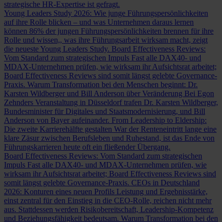
strategische HR-Expertise ist gefragt.
Young Leaders Study 2026: Wie junge Führungspersönlichkeiten
auf ihre Rolle blicken – und was Unternehmen daraus lernen
können
86% der jungen Führungspersönlichkeiten brennen für ihre
Rolle und wissen,, was ihre Führungsarbeit wirksam macht, zeigt
die neueste Young Leaders Study.
Board Effectiveness Reviews:
Vom Standard zum strategischen Impuls
Fast alle DAX40- und
MDAX-Unternehmen prüfen, wie wirksam ihr Aufsichtsrat arbeitet;
Board Effectiveness Reviews sind somit längst gelebte Governance-
Praxis.
Warum Transformation bei den Menschen beginnt: Dr.
Karsten Wildberger und Bill Anderson über Veränderung
Bei Egon
Zehnders Veranstaltung in Düsseldorf trafen Dr. Karsten Wildberger,
Bundesminister für Digitales und Staatsmodernisierung, und Bill
Anderson von Bayer aufeinander.
From Leadership to Eldership:
Die zweite Karrierehälfte gestalten
War der Renteneintritt lange eine
klare Zäsur zwischen Berufsleben und Ruhestand, ist das Ende von
Führungskarrieren heute oft ein fließender Übergang.
Board Effectiveness Reviews: Vom Standard zum strategischen
Impuls
Fast alle DAX40- und MDAX-Unternehmen prüfen, wie
wirksam ihr Aufsichtsrat arbeitet; Board Effectiveness Reviews sind
somit längst gelebte Governance-Praxis.
CEOs in Deutschland
2026: Konturen eines neuen Profils
Leistung und Ergebnisstärke,
einst zentral für den Einstieg in die CEO-Rolle, reichen nicht mehr
aus. Stattdessen werden Risikobereitschaft, Leadership-Kompetenz
und Beziehungsfähigkeit bedeutsam.
Warum Transformation bei den