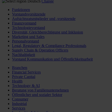
Deutsch
Change
Funktionen
Vorstandsvorsitzende
Aufsichtsratsmitglieder und -vorsitzende
Finanzvorstand
Technologievorstand
Diversität, Gleichberechtigung und Inklusion
Marketing und Sales
Personalvorstand
Legal, Regulatory & Compliance Professionals
Supply Chain & Operation Officers
Nachhaltigkeit
Vorstand Kommunikation und Öffentlichkeitsarbeit
Branchen
Financial Services
Private Capital
Health
Technology & AI
Beratung von Familienunternehmen
Öffentlicher und sozialer Sektor
Consumer
Industrial
Services