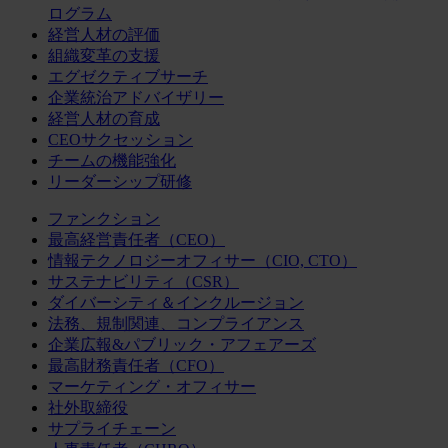
ログラム
経営人材の評価
組織変革の支援
エグゼクティブサーチ
企業統治アドバイザリー
経営人材の育成
CEOサクセッション
チームの機能強化
リーダーシップ研修
ファンクション
最高経営責任者（CEO）
情報テクノロジーオフィサー（CIO, CTO）
サステナビリティ（CSR）
ダイバーシティ＆インクルージョン
法務、規制関連、コンプライアンス
企業広報&パブリック・アフェアーズ
最高財務責任者（CFO）
マーケティング・オフィサー
社外取締役
サプライチェーン