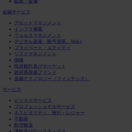
鉱業・金属
金融サービス
アセットマネジメント
インフラ事業
ウェルスマネジメント
デジタル資産、暗号資産、Web3
プライベート・エクイティ
リスクマネジメント
保険
投資銀行及びマーケット
政府系投資ファンド
金融テクノロジー（フィンテック）
サービス
ビジネスサービス
プロフェッショナルサービス
ホスピタリティ、旅行・レジャー
不動産
航空輸送
運輸及びロジスティクス