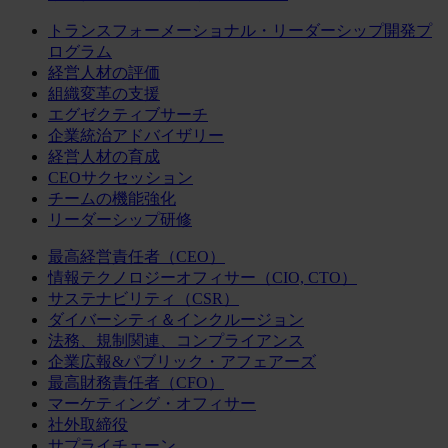
トランスフォーメーショナル・リーダーシップ開発プ
ログラム
経営人材の評価
組織変革の支援
エグゼクティブサーチ
企業統治アドバイザリー
経営人材の育成
CEOサクセッション
チームの機能強化
リーダーシップ研修
最高経営責任者（CEO）
情報テクノロジーオフィサー（CIO, CTO）
サステナビリティ（CSR）
ダイバーシティ＆インクルージョン
法務、規制関連、コンプライアンス
企業広報&パブリック・アフェアーズ
最高財務責任者（CFO）
マーケティング・オフィサー
社外取締役
サプライチェーン