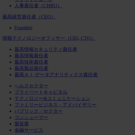
人事責任者（CHRO）
最高経営責任者（CEO）
Founders
情報テクノロジーオフィサー（CIO, CTO）
最高情報セキュリティ責任者
最高情報責任者
最高技術責任者
最高製品責任者
最高ＡＩ,データアナリティクス責任者
ヘルスセクター
プライベートキャピタル
テクノロジー&コミュニケーション
ファミリービジネス・アドバイザリー
パブリック・セクター
コンシューマー
製造業
金融サービス