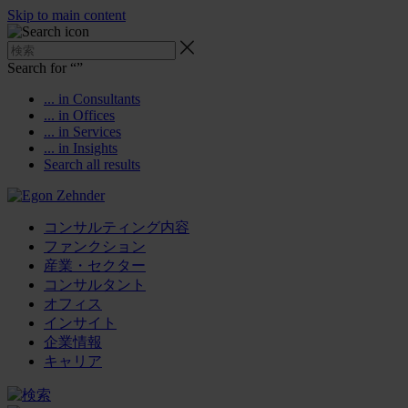
Skip to main content
Search for “
”
... in Consultants
... in Offices
... in Services
... in Insights
Search all results
コンサルティング内容
ファンクション
産業・セクター
コンサルタント
オフィス
インサイト
企業情報
キャリア