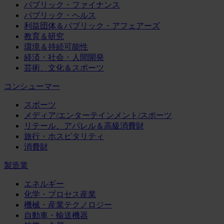
パブリック・ファイナンス
パブリック・ヘルス
利益団体＆パブリック・アフェアーズ
教育＆研究
環境＆持続可能性
経済・社会・人間開発
芸術、文化＆スポーツ
コンシューマー
スポーツ
メディア/エンターテインメント/スポーツ
リテール、アパレル＆高級消費財
旅行・ホスピタリティ
消費財
製造業
エネルギー
化学・プロセス産業
機械・産業テクノロジー
自動車・輸送機器