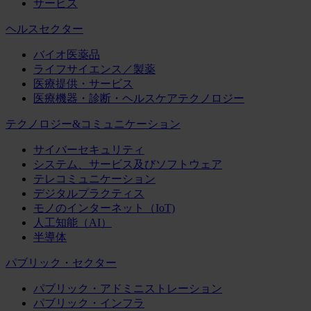
サービス
ヘルスセクター
バイオ医薬品
ライフサイエンス／製薬
医療提供・サービス
医療機器・診断・ヘルスケアテクノロジー
テクノロジー&コミュニケーション
サイバーセキュリティ
システム、サービス及びソフトウェア
テレコミュニケーション
デジタルプラクティス
モノのインターネット（IoT)
人工知能（AI）
半導体
パブリック・セクター
パブリック・アドミニストレーション
パブリック・インフラ