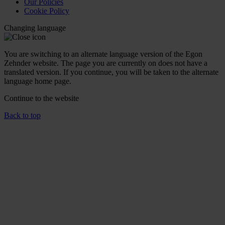
Our Policies
Cookie Policy
Changing language
You are switching to an alternate language version of the Egon
Zehnder website. The page you are currently on does not have a
translated version. If you continue, you will be taken to the alternate
language home page.
Continue to the
website
Back to top