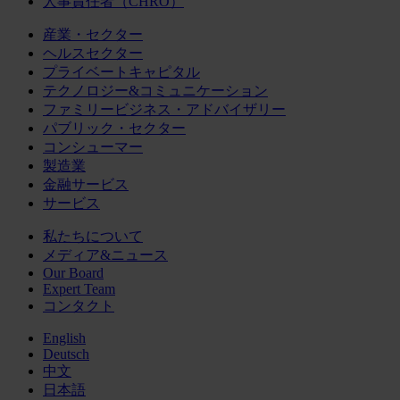
人事責任者（CHRO）
産業・セクター
ヘルスセクター
プライベートキャピタル
テクノロジー&コミュニケーション
ファミリービジネス・アドバイザリー
パブリック・セクター
コンシューマー
製造業
金融サービス
サービス
私たちについて
メディア&ニュース
Our Board
Expert Team
コンタクト
English
Deutsch
中文
日本語