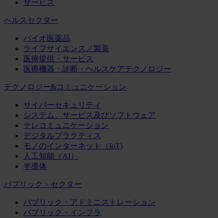
サービス
ヘルスセクター
バイオ医薬品
ライフサイエンス／製薬
医療提供・サービス
医療機器・診断・ヘルスケアテクノロジー
テクノロジー&コミュニケーション
サイバーセキュリティ
システム、サービス及びソフトウェア
テレコミュニケーション
デジタルプラクティス
モノのインターネット（IoT)
人工知能（AI）
半導体
パブリック・セクター
パブリック・アドミニストレーション
パブリック・インフラ