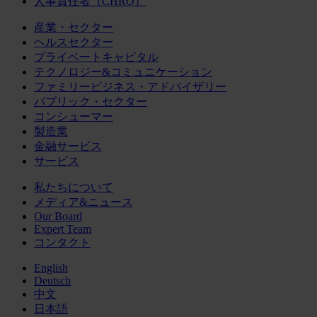
人事責任者（CHRO）
産業・セクター
ヘルスセクター
プライベートキャピタル
テクノロジー&コミュニケーション
ファミリービジネス・アドバイザリー
パブリック・セクター
コンシューマー
製造業
金融サービス
サービス
私たちについて
メディア&ニュース
Our Board
Expert Team
コンタクト
English
Deutsch
中文
日本語