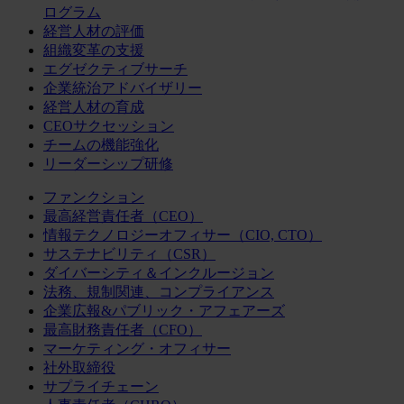
ログラム
経営人材の評価
組織変革の支援
エグゼクティブサーチ
企業統治アドバイザリー
経営人材の育成
CEOサクセッション
チームの機能強化
リーダーシップ研修
ファンクション
最高経営責任者（CEO）
情報テクノロジーオフィサー（CIO, CTO）
サステナビリティ（CSR）
ダイバーシティ＆インクルージョン
法務、規制関連、コンプライアンス
企業広報&パブリック・アフェアーズ
最高財務責任者（CFO）
マーケティング・オフィサー
社外取締役
サプライチェーン