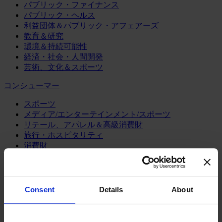
パブリック・ファイナンス
パブリック・ヘルス
利益団体＆パブリック・アフェアーズ
教育＆研究
環境＆持続可能性
経済・社会・人間開発
芸術、文化＆スポーツ
コンシューマー
スポーツ
メディア/エンターテインメント/スポーツ
リテール、アパレル＆高級消費財
旅行・ホスピタリティ
消費財
製造業
エネルギー
Consent
Details
About
化学・プロセス産業
機械・産業テクノロジー
自動車・輸送機器