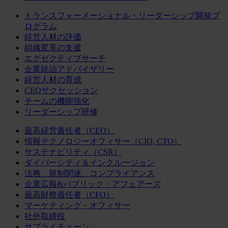
トランスフォーメーショナル・リーダーシップ開発プ
ログラム
経営人材の評価
組織変革の支援
エグゼクティブサーチ
企業統治アドバイザリー
経営人材の育成
CEOサクセッション
チームの機能強化
リーダーシップ研修
最高経営責任者（CEO）
情報テクノロジーオフィサー（CIO, CTO）
サステナビリティ（CSR）
ダイバーシティ＆インクルージョン
法務、規制関連、コンプライアンス
企業広報&パブリック・アフェアーズ
最高財務責任者（CFO）
マーケティング・オフィサー
社外取締役
サプライチェーン