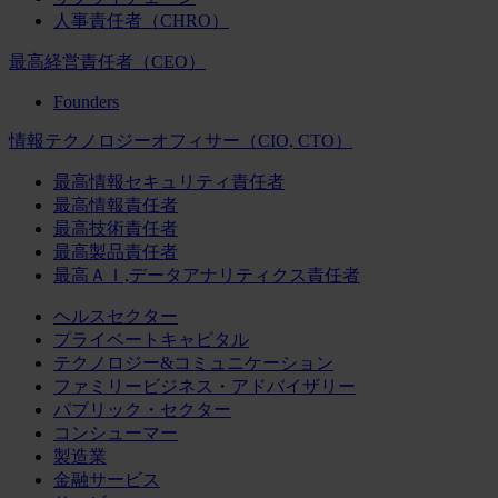
人事責任者（CHRO）
最高経営責任者（CEO）
Founders
情報テクノロジーオフィサー（CIO, CTO）
最高情報セキュリティ責任者
最高情報責任者
最高技術責任者
最高製品責任者
最高ＡＩ,データアナリティクス責任者
ヘルスセクター
プライベートキャピタル
テクノロジー&コミュニケーション
ファミリービジネス・アドバイザリー
パブリック・セクター
コンシューマー
製造業
金融サービス