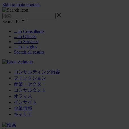
Skip to main content
Search for “
”
... in Consultants
... in Offices
... in Services
... in Insights
Search all results
コンサルティング内容
ファンクション
産業・セクター
コンサルタント
オフィス
インサイト
企業情報
キャリア