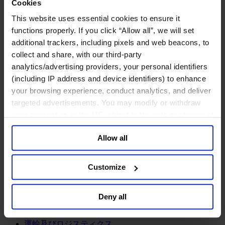
鉱業・金属
Cookies
This website uses essential cookies to ensure it
金融サービス
functions properly. If you click “Allow all”, we will set
アセットマネジメント
additional trackers, including pixels and web beacons, to
インフラ事業
collect and share, with our third-party
ウェルスマネジメント
analytics/advertising providers, your personal identifiers
デジタル資産、暗号資産、Web3
(including IP address and device identifiers) to enhance
プライベート・エクイティ
your browsing experience, conduct analytics, and deliver
リスクマネジメント
保険
targeted advertisements. You may modify or withdraw
投資銀行及びマーケット
your consent or, in the US, object to the sale or sharing of
政府系投資ファンド
your data for targeted advertising, by clicking “Do Not
金融テクノロジー（フィンテック）
Allow all
Sell or Share My Personal Information” in the footer of
the website. You must opt-out of each device and each
サービス
browser. For additional information and retention terms
Customize
ビジネスサービス
see our
Cookie Policy
; for information regarding our
プロフェッショナルサービス
general collection and use of personal information see
ホスピタリティ、旅行・レジャー
Deny all
our
Privacy Policy
.
不動産
航空輸送
運輸及びロジスティクス