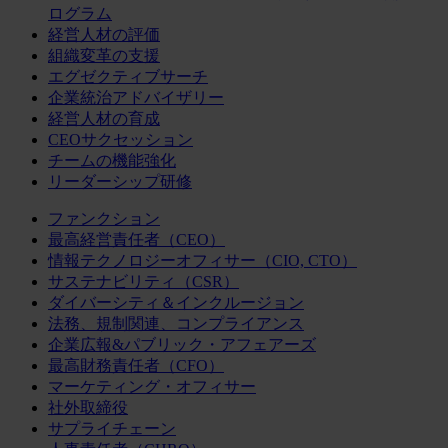
ログラム
経営人材の評価
組織変革の支援
エグゼクティブサーチ
企業統治アドバイザリー
経営人材の育成
CEOサクセッション
チームの機能強化
リーダーシップ研修
ファンクション
最高経営責任者（CEO）
情報テクノロジーオフィサー（CIO, CTO）
サステナビリティ（CSR）
ダイバーシティ＆インクルージョン
法務、規制関連、コンプライアンス
企業広報&パブリック・アフェアーズ
最高財務責任者（CFO）
マーケティング・オフィサー
社外取締役
サプライチェーン