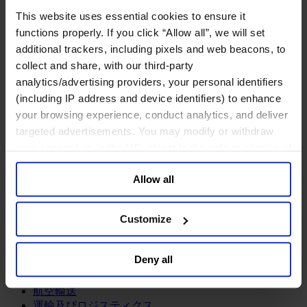
鉱業・金属
This website uses essential cookies to ensure it
金融サービス
functions properly. If you click “Allow all”, we will set
additional trackers, including pixels and web beacons, to
アセットマネジメント
collect and share, with our third-party
インフラ事業
ウェルスマネジメント
analytics/advertising providers, your personal identifiers
デジタル資産、暗号資産、Web3
(including IP address and device identifiers) to enhance
プライベート・エクイティ
your browsing experience, conduct analytics, and deliver
リスクマネジメント
targeted advertisements. You may modify or withdraw
保険
your consent or, in the US, object to the sale or sharing of
投資銀行及びマーケット
your data for targeted advertising, by clicking “Do Not
政府系投資ファンド
Allow all
Sell or Share My Personal Information” in the footer of
金融テクノロジー（フィンテック）
the website. You must opt-out of each device and each
サービス
browser. For additional information and retention terms
Customize
see our
Cookie Policy
; for information regarding our
ビジネスサービス
general collection and use of personal information see
プロフェッショナルサービス
Deny all
ホスピタリティ、旅行・レジャー
our
Privacy Policy
.
不動産
航空輸送
運輸及びロジスティクス