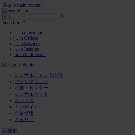
Skip to main content
Search for “
”
... in Consultants
... in Offices
... in Services
... in Insights
Search all results
コンサルティング内容
ファンクション
産業・セクター
コンサルタント
オフィス
インサイト
企業情報
キャリア