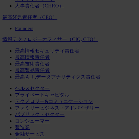
人事責任者（CHRO）
最高経営責任者（CEO）
Founders
情報テクノロジーオフィサー（CIO, CTO）
最高情報セキュリティ責任者
最高情報責任者
最高技術責任者
最高製品責任者
最高ＡＩ,データアナリティクス責任者
ヘルスセクター
プライベートキャピタル
テクノロジー&コミュニケーション
ファミリービジネス・アドバイザリー
パブリック・セクター
コンシューマー
製造業
金融サービス