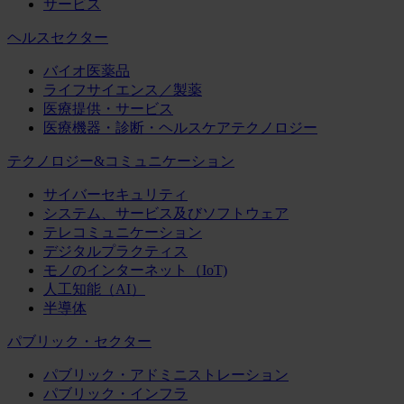
サービス
ヘルスセクター
バイオ医薬品
ライフサイエンス／製薬
医療提供・サービス
医療機器・診断・ヘルスケアテクノロジー
テクノロジー&コミュニケーション
サイバーセキュリティ
システム、サービス及びソフトウェア
テレコミュニケーション
デジタルプラクティス
モノのインターネット（IoT)
人工知能（AI）
半導体
パブリック・セクター
パブリック・アドミニストレーション
パブリック・インフラ