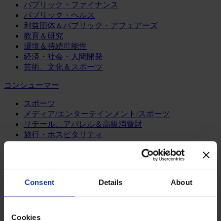
パブリック・ファイナンス
パブリック・ヘルス
利益団体＆パブリック・アフェアーズ
教育＆研究
環境＆持続可能性
経済・社会・人間開発
芸術、文化＆スポーツ
コンシューマー
スポーツ
メディア/エンターテインメント/スポーツ
リテール、アパレル＆高級消費財
旅行・ホスピタリティ
消費財
製造業
エネルギー
Consent
Details
About
化学・プロセス産業
機械・産業テクノロジー
自動車・輸送機器
Cookies