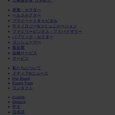
人事責任者（CHRO）
産業・セクター
ヘルスセクター
プライベートキャピタル
テクノロジー&コミュニケーション
ファミリービジネス・アドバイザリー
パブリック・セクター
コンシューマー
製造業
金融サービス
サービス
私たちについて
メディア&ニュース
Our Board
Expert Team
コンタクト
English
Deutsch
中文
日本語