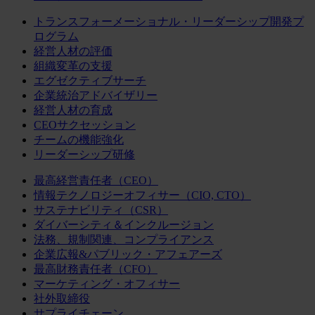
トランスフォーメーショナル・リーダーシップ開発プ
ログラム
経営人材の評価
組織変革の支援
エグゼクティブサーチ
企業統治アドバイザリー
経営人材の育成
CEOサクセッション
チームの機能強化
リーダーシップ研修
最高経営責任者（CEO）
情報テクノロジーオフィサー（CIO, CTO）
サステナビリティ（CSR）
ダイバーシティ＆インクルージョン
法務、規制関連、コンプライアンス
企業広報&パブリック・アフェアーズ
最高財務責任者（CFO）
マーケティング・オフィサー
社外取締役
サプライチェーン