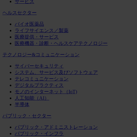
サービス
ヘルスセクター
バイオ医薬品
ライフサイエンス／製薬
医療提供・サービス
医療機器・診断・ヘルスケアテクノロジー
テクノロジー&コミュニケーション
サイバーセキュリティ
システム、サービス及びソフトウェア
テレコミュニケーション
デジタルプラクティス
モノのインターネット（IoT)
人工知能（AI）
半導体
パブリック・セクター
パブリック・アドミニストレーション
パブリック・インフラ