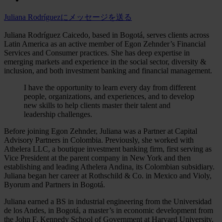
Juliana Rodríguezにメッセージを送る
Juliana Rodríguez Caicedo, based in Bogotá, serves clients across
Latin America as an active member of Egon Zehnder’s Financial
Services and Consumer practices. She has deep expertise in
emerging markets and experience in the social sector, diversity &
inclusion, and both investment banking and financial management.
I have the opportunity to learn every day from different
people, organizations, and experiences, and to develop
new skills to help clients master their talent and
leadership challenges.
Before joining Egon Zehnder, Juliana was a Partner at Capital
Advisory Partners in Colombia. Previously, she worked with
Athelera LLC, a boutique investment banking firm, first serving as
Vice President at the parent company in New York and then
establishing and leading Athelera Andina, its Colombian subsidiary.
Juliana began her career at Rothschild & Co. in Mexico and Violy,
Byorum and Partners in Bogotá.
Juliana earned a BS in industrial engineering from the Universidad
de los Andes, in Bogotá, a master’s in economic development from
the John F. Kennedy School of Government at Harvard University,