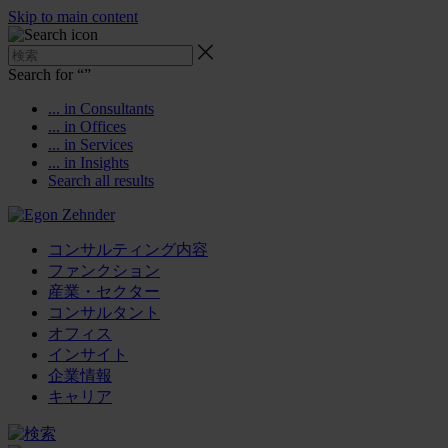
Skip to main content
Search for “
”
... in Consultants
... in Offices
... in Services
... in Insights
Search all results
コンサルティング内容
ファンクション
産業・セクター
コンサルタント
オフィス
インサイト
企業情報
キャリア