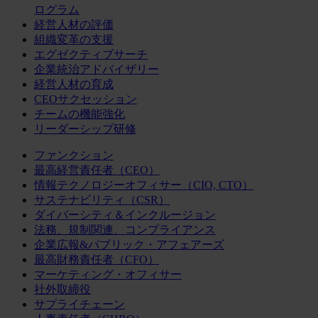
ログラム
経営人材の評価
組織変革の支援
エグゼクティブサーチ
企業統治アドバイザリー
経営人材の育成
CEOサクセッション
チームの機能強化
リーダーシップ研修
ファンクション
最高経営責任者（CEO）
情報テクノロジーオフィサー（CIO, CTO）
サステナビリティ（CSR）
ダイバーシティ＆インクルージョン
法務、規制関連、コンプライアンス
企業広報&パブリック・アフェアーズ
最高財務責任者（CFO）
マーケティング・オフィサー
社外取締役
サプライチェーン