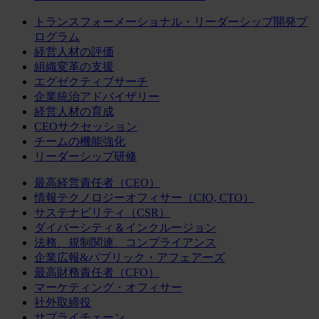
トランスフォーメーショナル・リーダーシップ開発プ
ログラム
経営人材の評価
組織変革の支援
エグゼクティブサーチ
企業統治アドバイザリー
経営人材の育成
CEOサクセッション
チームの機能強化
リーダーシップ研修
最高経営責任者（CEO）
情報テクノロジーオフィサー（CIO, CTO）
サステナビリティ（CSR）
ダイバーシティ＆インクルージョン
法務、規制関連、コンプライアンス
企業広報&パブリック・アフェアーズ
最高財務責任者（CFO）
マーケティング・オフィサー
社外取締役
サプライチェーン