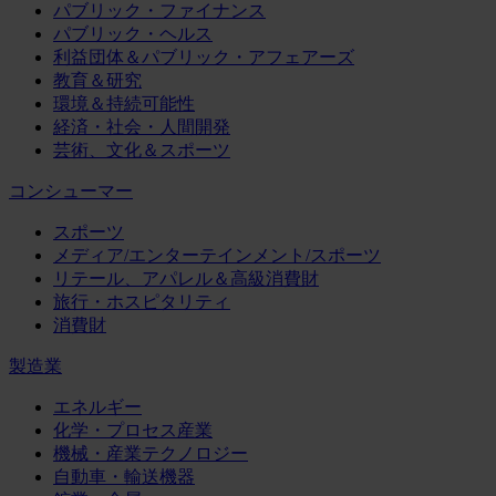
パブリック・ファイナンス
パブリック・ヘルス
利益団体＆パブリック・アフェアーズ
教育＆研究
環境＆持続可能性
経済・社会・人間開発
芸術、文化＆スポーツ
コンシューマー
スポーツ
メディア/エンターテインメント/スポーツ
リテール、アパレル＆高級消費財
旅行・ホスピタリティ
消費財
製造業
エネルギー
化学・プロセス産業
機械・産業テクノロジー
自動車・輸送機器