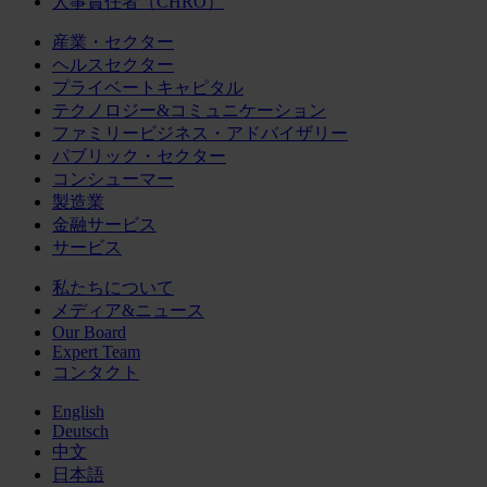
人事責任者（CHRO）
産業・セクター
ヘルスセクター
プライベートキャピタル
テクノロジー&コミュニケーション
ファミリービジネス・アドバイザリー
パブリック・セクター
コンシューマー
製造業
金融サービス
サービス
私たちについて
メディア&ニュース
Our Board
Expert Team
コンタクト
English
Deutsch
中文
日本語