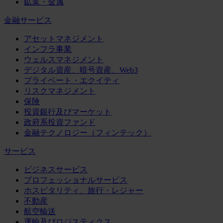
鉱業・金属
金融サービス
アセットマネジメント
インフラ事業
ウェルスマネジメント
デジタル資産、暗号資産、Web3
プライベート・エクイティ
リスクマネジメント
保険
投資銀行及びマーケット
政府系投資ファンド
金融テクノロジー（フィンテック）
サービス
ビジネスサービス
プロフェッショナルサービス
ホスピタリティ、旅行・レジャー
不動産
航空輸送
運輸及びロジスティクス