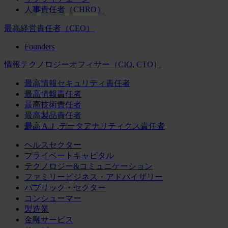
人事責任者（CHRO）
最高経営責任者（CEO）
Founders
情報テクノロジーオフィサー（CIO, CTO）
最高情報セキュリティ責任者
最高情報責任者
最高技術責任者
最高製品責任者
最高ＡＩ,データアナリティクス責任者
ヘルスセクター
プライベートキャピタル
テクノロジー&コミュニケーション
ファミリービジネス・アドバイザリー
パブリック・セクター
コンシューマー
製造業
金融サービス