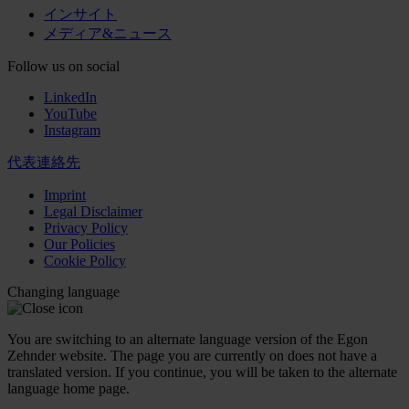
インサイト
メディア&ニュース
Follow us on social
LinkedIn
YouTube
Instagram
代表連絡先
Imprint
Legal Disclaimer
Privacy Policy
Our Policies
Cookie Policy
Changing language
You are switching to an alternate language version of the Egon
Zehnder website. The page you are currently on does not have a
translated version. If you continue, you will be taken to the alternate
language home page.