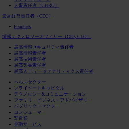
人事責任者（CHRO）
最高経営責任者（CEO）
Founders
情報テクノロジーオフィサー（CIO, CTO）
最高情報セキュリティ責任者
最高情報責任者
最高技術責任者
最高製品責任者
最高ＡＩ,データアナリティクス責任者
ヘルスセクター
プライベートキャピタル
テクノロジー&コミュニケーション
ファミリービジネス・アドバイザリー
パブリック・セクター
コンシューマー
製造業
金融サービス