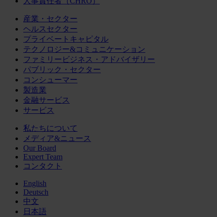
人事責任者（CHRO）
産業・セクター
ヘルスセクター
プライベートキャピタル
テクノロジー&コミュニケーション
ファミリービジネス・アドバイザリー
パブリック・セクター
コンシューマー
製造業
金融サービス
サービス
私たちについて
メディア&ニュース
Our Board
Expert Team
コンタクト
English
Deutsch
中文
日本語