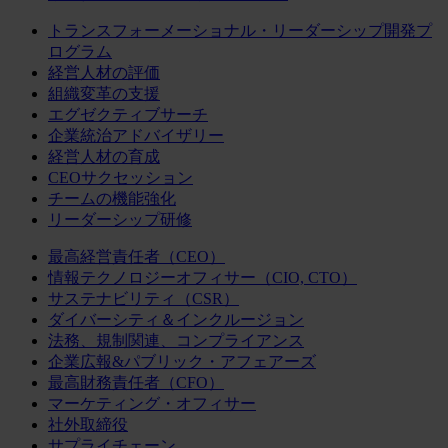
トランスフォーメーショナル・リーダーシップ開発プ
ログラム
経営人材の評価
組織変革の支援
エグゼクティブサーチ
企業統治アドバイザリー
経営人材の育成
CEOサクセッション
チームの機能強化
リーダーシップ研修
最高経営責任者（CEO）
情報テクノロジーオフィサー（CIO, CTO）
サステナビリティ（CSR）
ダイバーシティ＆インクルージョン
法務、規制関連、コンプライアンス
企業広報&パブリック・アフェアーズ
最高財務責任者（CFO）
マーケティング・オフィサー
社外取締役
サプライチェーン