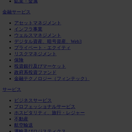
鉱業・金属
金融サービス
アセットマネジメント
インフラ事業
ウェルスマネジメント
デジタル資産、暗号資産、Web3
プライベート・エクイティ
リスクマネジメント
保険
投資銀行及びマーケット
政府系投資ファンド
金融テクノロジー（フィンテック）
サービス
ビジネスサービス
プロフェッショナルサービス
ホスピタリティ、旅行・レジャー
不動産
航空輸送
運輸及びロジスティクス