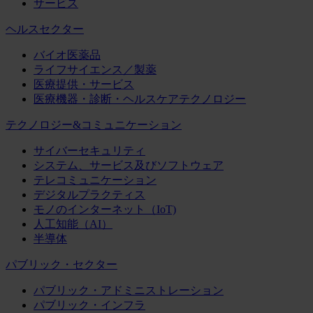
サービス
ヘルスセクター
バイオ医薬品
ライフサイエンス／製薬
医療提供・サービス
医療機器・診断・ヘルスケアテクノロジー
テクノロジー&コミュニケーション
サイバーセキュリティ
システム、サービス及びソフトウェア
テレコミュニケーション
デジタルプラクティス
モノのインターネット（IoT)
人工知能（AI）
半導体
パブリック・セクター
パブリック・アドミニストレーション
パブリック・インフラ