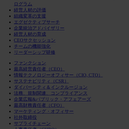
ログラム
経営人材の評価
組織変革の支援
エグゼクティブサーチ
企業統治アドバイザリー
経営人材の育成
CEOサクセッション
チームの機能強化
リーダーシップ研修
ファンクション
最高経営責任者（CEO）
情報テクノロジーオフィサー（CIO, CTO）
サステナビリティ（CSR）
ダイバーシティ＆インクルージョン
法務、規制関連、コンプライアンス
企業広報&パブリック・アフェアーズ
最高財務責任者（CFO）
マーケティング・オフィサー
社外取締役
サプライチェーン