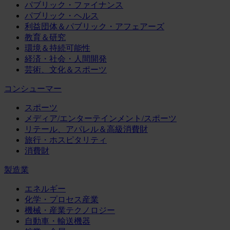
パブリック・ファイナンス
パブリック・ヘルス
利益団体＆パブリック・アフェアーズ
教育＆研究
環境＆持続可能性
経済・社会・人間開発
芸術、文化＆スポーツ
コンシューマー
スポーツ
メディア/エンターテインメント/スポーツ
リテール、アパレル＆高級消費財
旅行・ホスピタリティ
消費財
製造業
エネルギー
化学・プロセス産業
機械・産業テクノロジー
自動車・輸送機器