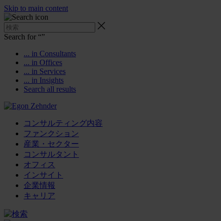
Skip to main content
Search for “
”
... in Consultants
... in Offices
... in Services
... in Insights
Search all results
コンサルティング内容
ファンクション
産業・セクター
コンサルタント
オフィス
インサイト
企業情報
キャリア