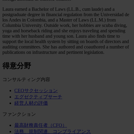
Laura earned a Bachelor of Laws (LL.B., cum laude) and a
postgraduate degree in financial regulation from the Universidad de
los Andes in Colombia, and a Master of Laws (LL.M.) from
Columbia University. Outside work, her hobbies are scuba diving,
yoga and horseback riding and she enjoys traveling and spending
time with her husband and young son. Laura also finds time to
support the local health system by sitting on boards of directors and
auditing committees. She has authored and coauthored a number of
publications on infrastructure and pertinent legislation.
得意分野
コンサルティング内容
CEOサクセッション
エグゼクティブサーチ
経営人材の評価
ファンクション
最高財務責任者（CFO）
法務、規制関連、コンプライアンス