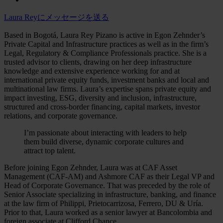
Laura Reyにメッセージを送る
Based in Bogotá, Laura Rey Pizano is active in Egon Zehnder’s
Private Capital and Infrastructure practices as well as in the firm’s
Legal, Regulatory & Compliance Professionals practice. She is a
trusted advisor to clients, drawing on her deep infrastructure
knowledge and extensive experience working for and at
international private equity funds, investment banks and local and
multinational law firms. Laura’s expertise spans private equity and
impact investing, ESG, diversity and inclusion, infrastructure,
structured and cross-border financing, capital markets, investor
relations, and corporate governance.
I’m passionate about interacting with leaders to help
them build diverse, dynamic corporate cultures and
attract top talent.
Before joining Egon Zehnder, Laura was at CAF Asset
Management (CAF-AM) and Ashmore CAF as their Legal VP and
Head of Corporate Governance. That was preceded by the role of
Senior Associate specializing in infrastructure, banking, and finance
at the law firm of Philippi, Prietocarrizosa, Ferrero, DU & Uría.
Prior to that, Laura worked as a senior lawyer at Bancolombia and
foreign associate at Clifford Chance.