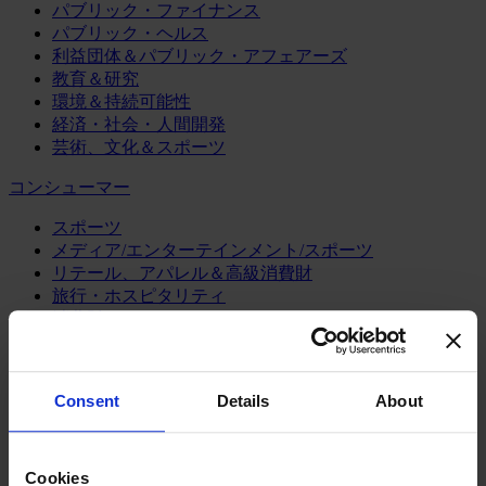
パブリック・ファイナンス
パブリック・ヘルス
利益団体＆パブリック・アフェアーズ
教育＆研究
環境＆持続可能性
経済・社会・人間開発
芸術、文化＆スポーツ
コンシューマー
スポーツ
メディア/エンターテインメント/スポーツ
リテール、アパレル＆高級消費財
旅行・ホスピタリティ
消費財
製造業
エネルギー
Consent
Details
About
化学・プロセス産業
機械・産業テクノロジー
自動車・輸送機器
Cookies