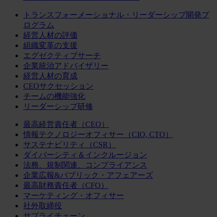
トランスフォーメーショナル・リーダーシップ開発プ
ログラム
経営人材の評価
組織変革の支援
エグゼクティブサーチ
企業統治アドバイザリー
経営人材の育成
CEOサクセッション
チームの機能強化
リーダーシップ研修
最高経営責任者（CEO）
情報テクノロジーオフィサー（CIO, CTO）
サステナビリティ（CSR）
ダイバーシティ＆インクルージョン
法務、規制関連、コンプライアンス
企業広報&パブリック・アフェアーズ
最高財務責任者（CFO）
マーケティング・オフィサー
社外取締役
サプライチェーン