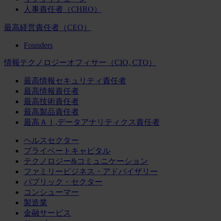
人事責任者（CHRO）
最高経営責任者（CEO）
Founders
情報テクノロジーオフィサー（CIO, CTO）
最高情報セキュリティ責任者
最高情報責任者
最高技術責任者
最高製品責任者
最高ＡＩ,データアナリティクス責任者
ヘルスセクター
プライベートキャピタル
テクノロジー&コミュニケーション
ファミリービジネス・アドバイザリー
パブリック・セクター
コンシューマー
製造業
金融サービス