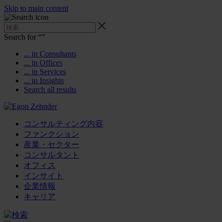
Skip to main content
Search for “
”
... in Consultants
... in Offices
... in Services
... in Insights
Search all results
コンサルティング内容
ファンクション
産業・セクター
コンサルタント
オフィス
インサイト
企業情報
キャリア