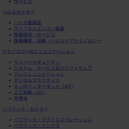
サービス
ヘルスセクター
バイオ医薬品
ライフサイエンス／製薬
医療提供・サービス
医療機器・診断・ヘルスケアテクノロジー
テクノロジー&コミュニケーション
サイバーセキュリティ
システム、サービス及びソフトウェア
テレコミュニケーション
デジタルプラクティス
モノのインターネット（IoT)
人工知能（AI）
半導体
パブリック・セクター
パブリック・アドミニストレーション
パブリック・インフラ