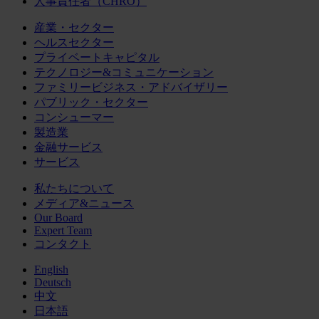
人事責任者（CHRO）
産業・セクター
ヘルスセクター
プライベートキャピタル
テクノロジー&コミュニケーション
ファミリービジネス・アドバイザリー
パブリック・セクター
コンシューマー
製造業
金融サービス
サービス
私たちについて
メディア&ニュース
Our Board
Expert Team
コンタクト
English
Deutsch
中文
日本語