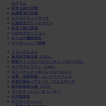
ログラム
経営人材の評価
組織変革の支援
エグゼクティブサーチ
企業統治アドバイザリー
経営人材の育成
CEOサクセッション
チームの機能強化
リーダーシップ研修
ファンクション
最高経営責任者（CEO）
情報テクノロジーオフィサー（CIO, CTO）
サステナビリティ（CSR）
ダイバーシティ＆インクルージョン
法務、規制関連、コンプライアンス
企業広報&パブリック・アフェアーズ
最高財務責任者（CFO）
マーケティング・オフィサー
社外取締役
サプライチェーン