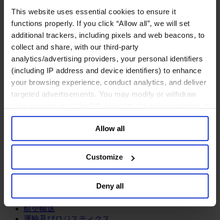
鉱業・金属
This website uses essential cookies to ensure it
金融サービス
functions properly. If you click “Allow all”, we will set
additional trackers, including pixels and web beacons, to
アセットマネジメント
collect and share, with our third-party
インフラ事業
ウェルスマネジメント
analytics/advertising providers, your personal identifiers
デジタル資産、暗号資産、Web3
(including IP address and device identifiers) to enhance
プライベート・エクイティ
your browsing experience, conduct analytics, and deliver
リスクマネジメント
targeted advertisements. You may modify or withdraw
保険
your consent or, in the US, object to the sale or sharing of
投資銀行及びマーケット
your data for targeted advertising, by clicking “Do Not
政府系投資ファンド
Allow all
Sell or Share My Personal Information” in the footer of
金融テクノロジー（フィンテック）
the website. You must opt-out of each device and each
サービス
browser. For additional information and retention terms
Customize
see our
Cookie Policy
; for information regarding our
ビジネスサービス
general collection and use of personal information see
プロフェッショナルサービス
Deny all
ホスピタリティ、旅行・レジャー
our
Privacy Policy
.
不動産
航空輸送
運輸及びロジスティクス