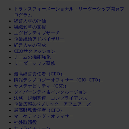
トランスフォーメーショナル・リーダーシップ開発プ
ログラム
経営人材の評価
組織変革の支援
エグゼクティブサーチ
企業統治アドバイザリー
経営人材の育成
CEOサクセッション
チームの機能強化
リーダーシップ研修
最高経営責任者（CEO）
情報テクノロジーオフィサー（CIO, CTO）
サステナビリティ（CSR）
ダイバーシティ＆インクルージョン
法務、規制関連、コンプライアンス
企業広報&パブリック・アフェアーズ
最高財務責任者（CFO）
マーケティング・オフィサー
社外取締役
サプライチェーン