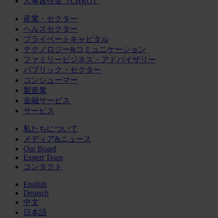
人事責任者（CHRO）
産業・セクター
ヘルスセクター
プライベートキャピタル
テクノロジー&コミュニケーション
ファミリービジネス・アドバイザリー
パブリック・セクター
コンシューマー
製造業
金融サービス
サービス
私たちについて
メディア&ニュース
Our Board
Expert Team
コンタクト
English
Deutsch
中文
日本語