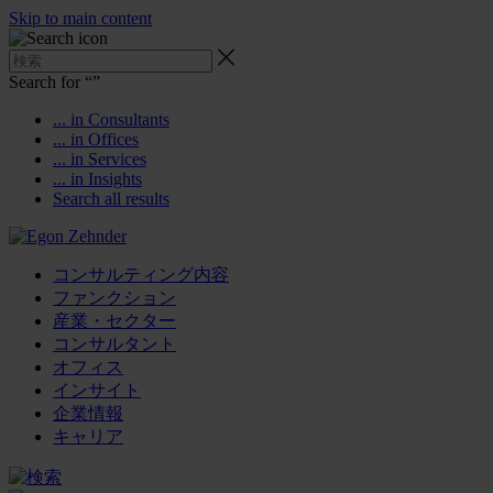
Skip to main content
Search for “
”
... in Consultants
... in Offices
... in Services
... in Insights
Search all results
コンサルティング内容
ファンクション
産業・セクター
コンサルタント
オフィス
インサイト
企業情報
キャリア