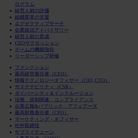
ログラム
経営人材の評価
組織変革の支援
エグゼクティブサーチ
企業統治アドバイザリー
経営人材の育成
CEOサクセッション
チームの機能強化
リーダーシップ研修
ファンクション
最高経営責任者（CEO）
情報テクノロジーオフィサー（CIO, CTO）
サステナビリティ（CSR）
ダイバーシティ＆インクルージョン
法務、規制関連、コンプライアンス
企業広報&パブリック・アフェアーズ
最高財務責任者（CFO）
マーケティング・オフィサー
社外取締役
サプライチェーン