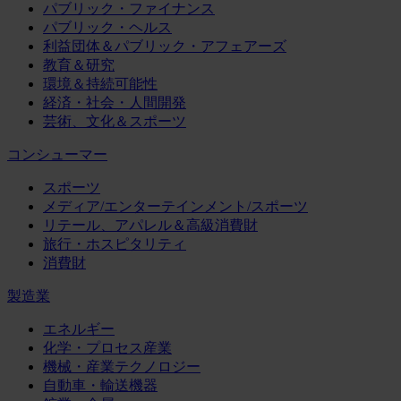
パブリック・ファイナンス
パブリック・ヘルス
利益団体＆パブリック・アフェアーズ
教育＆研究
環境＆持続可能性
経済・社会・人間開発
芸術、文化＆スポーツ
コンシューマー
スポーツ
メディア/エンターテインメント/スポーツ
リテール、アパレル＆高級消費財
旅行・ホスピタリティ
消費財
製造業
エネルギー
化学・プロセス産業
機械・産業テクノロジー
自動車・輸送機器