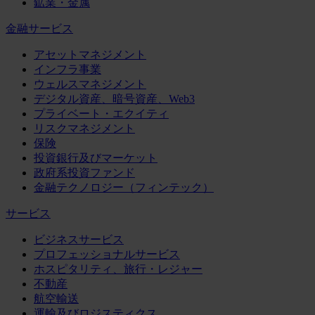
鉱業・金属
金融サービス
アセットマネジメント
インフラ事業
ウェルスマネジメント
デジタル資産、暗号資産、Web3
プライベート・エクイティ
リスクマネジメント
保険
投資銀行及びマーケット
政府系投資ファンド
金融テクノロジー（フィンテック）
サービス
ビジネスサービス
プロフェッショナルサービス
ホスピタリティ、旅行・レジャー
不動産
航空輸送
運輸及びロジスティクス