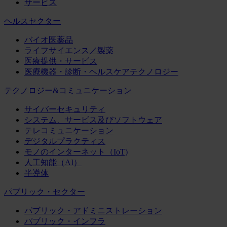
サービス
ヘルスセクター
バイオ医薬品
ライフサイエンス／製薬
医療提供・サービス
医療機器・診断・ヘルスケアテクノロジー
テクノロジー&コミュニケーション
サイバーセキュリティ
システム、サービス及びソフトウェア
テレコミュニケーション
デジタルプラクティス
モノのインターネット（IoT)
人工知能（AI）
半導体
パブリック・セクター
パブリック・アドミニストレーション
パブリック・インフラ