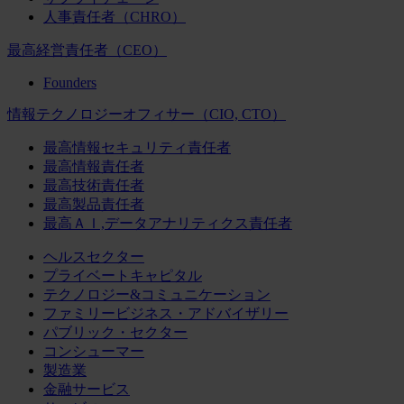
人事責任者（CHRO）
最高経営責任者（CEO）
Founders
情報テクノロジーオフィサー（CIO, CTO）
最高情報セキュリティ責任者
最高情報責任者
最高技術責任者
最高製品責任者
最高ＡＩ,データアナリティクス責任者
ヘルスセクター
プライベートキャピタル
テクノロジー&コミュニケーション
ファミリービジネス・アドバイザリー
パブリック・セクター
コンシューマー
製造業
金融サービス