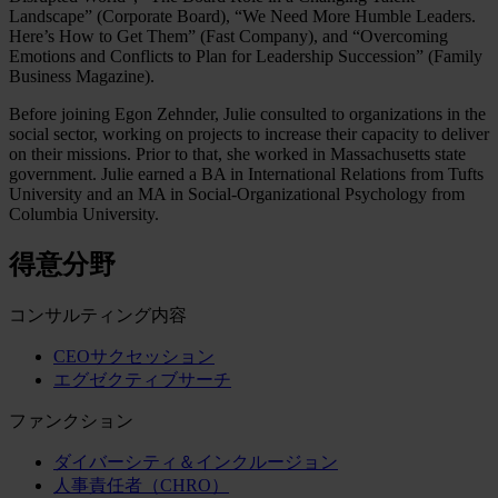
Landscape” (Corporate Board), “We Need More Humble Leaders.
Here’s How to Get Them” (Fast Company), and “Overcoming
Emotions and Conflicts to Plan for Leadership Succession” (Family
Business Magazine).
Before joining Egon Zehnder, Julie consulted to organizations in the
social sector, working on projects to increase their capacity to deliver
on their missions. Prior to that, she worked in Massachusetts state
government. Julie earned a BA in International Relations from Tufts
University and an MA in Social-Organizational Psychology from
Columbia University.
得意分野
コンサルティング内容
CEOサクセッション
エグゼクティブサーチ
ファンクション
ダイバーシティ＆インクルージョン
人事責任者（CHRO）