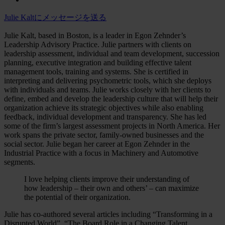
Julie Kaltにメッセージを送る
Julie Kalt, based in Boston, is a leader in Egon Zehnder’s
Leadership Advisory Practice. Julie partners with clients on
leadership assessment, individual and team development, succession
planning, executive integration and building effective talent
management tools, training and systems. She is certified in
interpreting and delivering psychometric tools, which she deploys
with individuals and teams. Julie works closely with her clients to
define, embed and develop the leadership culture that will help their
organization achieve its strategic objectives while also enabling
feedback, individual development and transparency. She has led
some of the firm’s largest assessment projects in North America. Her
work spans the private sector, family-owned businesses and the
social sector. Julie began her career at Egon Zehnder in the
Industrial Practice with a focus in Machinery and Automotive
segments.
I love helping clients improve their understanding of
how leadership – their own and others’ – can maximize
the potential of their organization.
Julie has co-authored several articles including “Transforming in a
Disrupted World”, “The Board Role in a Changing Talent