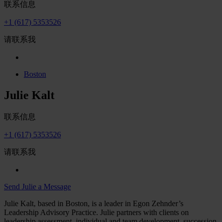
联系信息
+1 (617) 5353526
请联系我
Boston
Julie Kalt
联系信息
+1 (617) 5353526
请联系我
Send Julie a Message
Julie Kalt, based in Boston, is a leader in Egon Zehnder’s
Leadership Advisory Practice. Julie partners with clients on
leadership assessment, individual and team development, succession