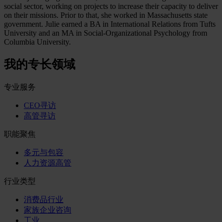
social sector, working on projects to increase their capacity to deliver
on their missions. Prior to that, she worked in Massachusetts state
government. Julie earned a BA in International Relations from Tufts
University and an MA in Social-Organizational Psychology from
Columbia University.
我的专长领域
专业服务
CEO寻访
高管寻访
职能聚焦
多元与包容
人力资源高管
行业类型
消费品行业
家族企业咨询
工业