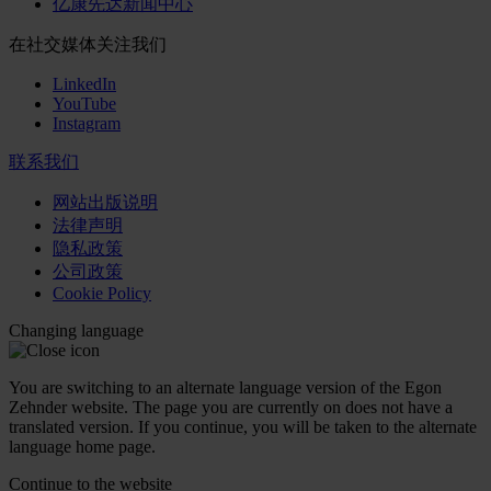
亿康先达新闻中心
在社交媒体关注我们
LinkedIn
YouTube
Instagram
联系我们
网站出版说明
法律声明
隐私政策
公司政策
Cookie Policy
Changing language
You are switching to an alternate language version of the Egon
Zehnder website. The page you are currently on does not have a
translated version. If you continue, you will be taken to the alternate
language home page.
Continue to the
website