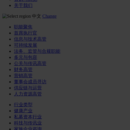
关于我们
中文
Change
职能聚焦
首席执行官
信息与技术高管
可持续发展
法务、监管与合规职能
多元与包容
公关与传讯高管
财务高管
营销高管
董事会成员寻访
供应链与运营
人力资源高管
行业类型
健康产业
私募资本行业
科技与传讯业
家族企业咨询