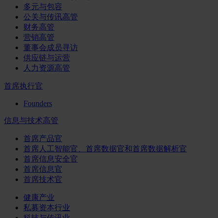
多元与包容
公关与传讯高管
财务高管
营销高管
董事会成员寻访
供应链与运营
人力资源高管
首席执行官
Founders
信息与技术高管
首席产品官
首席人工智能官、首席数据官和首席数据解析官
首席信息安全官
首席信息官
首席技术官
健康产业
私募资本行业
科技与传讯业