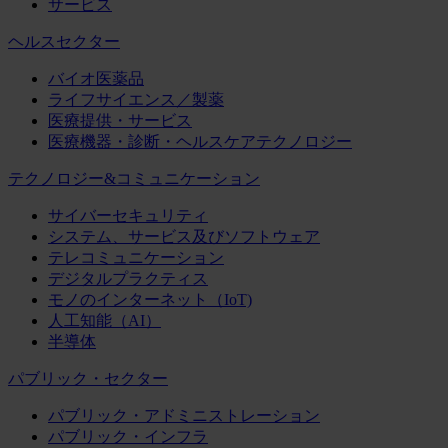
サービス
ヘルスセクター
バイオ医薬品
ライフサイエンス／製薬
医療提供・サービス
医療機器・診断・ヘルスケアテクノロジー
テクノロジー&コミュニケーション
サイバーセキュリティ
システム、サービス及びソフトウェア
テレコミュニケーション
デジタルプラクティス
モノのインターネット（IoT)
人工知能（AI）
半導体
パブリック・セクター
パブリック・アドミニストレーション
パブリック・インフラ