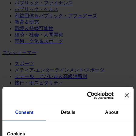
パブリック・ファイナンス
パブリック・ヘルス
利益団体＆パブリック・アフェアーズ
教育＆研究
環境＆持続可能性
経済・社会・人間開発
芸術、文化＆スポーツ
コンシューマー
スポーツ
メディア/エンターテインメント/スポーツ
リテール、アパレル＆高級消費財
旅行・ホスピタリティ
消費財
製造業
エネルギー
Consent
Details
About
化学・プロセス産業
機械・産業テクノロジー
自動車・輸送機器
Cookies