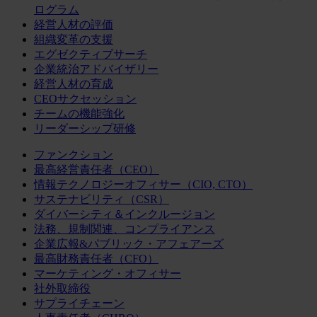
ログラム
経営人材の評価
組織変革の支援
エグゼクティブサーチ
企業統治アドバイザリー
経営人材の育成
CEOサクセッション
チームの機能強化
リーダーシップ研修
ファンクション
最高経営責任者（CEO）
情報テクノロジーオフィサー（CIO, CTO）
サステナビリティ（CSR）
ダイバーシティ＆インクルージョン
法務、規制関連、コンプライアンス
企業広報&パブリック・アフェアーズ
最高財務責任者（CFO）
マーケティング・オフィサー
社外取締役
サプライチェーン