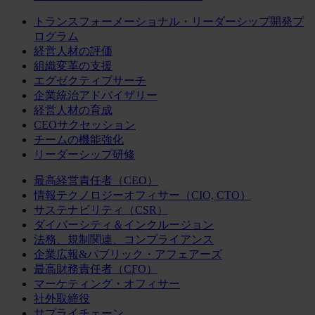
トランスフォーメーショナル・リーダーシップ開発プ
ログラム
経営人材の評価
組織変革の支援
エグゼクティブサーチ
企業統治アドバイザリー
経営人材の育成
CEOサクセッション
チームの機能強化
リーダーシップ研修
最高経営責任者（CEO）
情報テクノロジーオフィサー（CIO, CTO）
サステナビリティ（CSR）
ダイバーシティ＆インクルージョン
法務、規制関連、コンプライアンス
企業広報&パブリック・アフェアーズ
最高財務責任者（CFO）
マーケティング・オフィサー
社外取締役
サプライチェーン