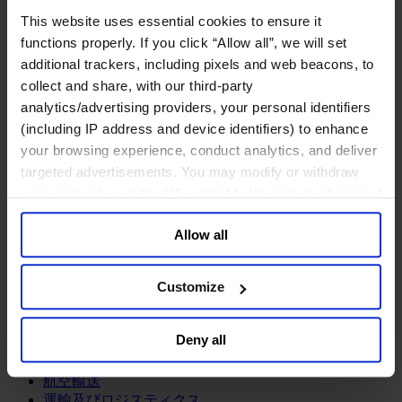
鉱業・金属
This website uses essential cookies to ensure it
金融サービス
functions properly. If you click “Allow all”, we will set
additional trackers, including pixels and web beacons, to
アセットマネジメント
collect and share, with our third-party
インフラ事業
ウェルスマネジメント
analytics/advertising providers, your personal identifiers
デジタル資産、暗号資産、Web3
(including IP address and device identifiers) to enhance
プライベート・エクイティ
your browsing experience, conduct analytics, and deliver
リスクマネジメント
targeted advertisements. You may modify or withdraw
保険
your consent or, in the US, object to the sale or sharing of
投資銀行及びマーケット
your data for targeted advertising, by clicking “Do Not
政府系投資ファンド
Allow all
Sell or Share My Personal Information” in the footer of
金融テクノロジー（フィンテック）
the website. You must opt-out of each device and each
サービス
browser. For additional information and retention terms
Customize
see our
Cookie Policy
; for information regarding our
ビジネスサービス
general collection and use of personal information see
プロフェッショナルサービス
Deny all
ホスピタリティ、旅行・レジャー
our
Privacy Policy
.
不動産
航空輸送
運輸及びロジスティクス