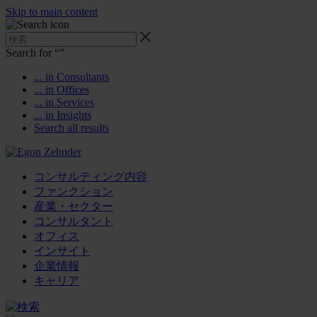
Skip to main content
Search for “
”
... in Consultants
... in Offices
... in Services
... in Insights
Search all results
コンサルティング内容
ファンクション
産業・セクター
コンサルタント
オフィス
インサイト
企業情報
キャリア