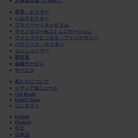
人事責任者（CHRO）
産業・セクター
ヘルスセクター
プライベートキャピタル
テクノロジー&コミュニケーション
ファミリービジネス・アドバイザリー
パブリック・セクター
コンシューマー
製造業
金融サービス
サービス
私たちについて
メディア&ニュース
Our Board
Expert Team
コンタクト
English
Deutsch
中文
日本語