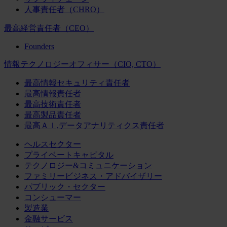
人事責任者（CHRO）
最高経営責任者（CEO）
Founders
情報テクノロジーオフィサー（CIO, CTO）
最高情報セキュリティ責任者
最高情報責任者
最高技術責任者
最高製品責任者
最高ＡＩ,データアナリティクス責任者
ヘルスセクター
プライベートキャピタル
テクノロジー&コミュニケーション
ファミリービジネス・アドバイザリー
パブリック・セクター
コンシューマー
製造業
金融サービス