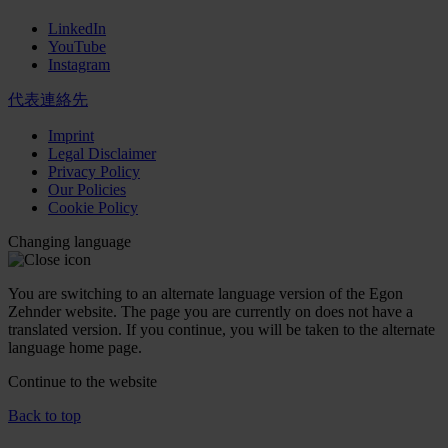
LinkedIn
YouTube
Instagram
代表連絡先
Imprint
Legal Disclaimer
Privacy Policy
Our Policies
Cookie Policy
Changing language
You are switching to an alternate language version of the Egon
Zehnder website. The page you are currently on does not have a
translated version. If you continue, you will be taken to the alternate
language home page.
Continue to the
website
Back to top