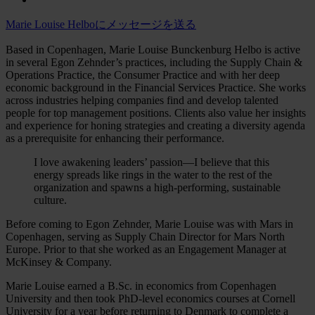
Marie Louise Helboにメッセージを送る
Based in Copenhagen, Marie Louise Bunckenburg Helbo is active
in several Egon Zehnder’s practices, including the Supply Chain &
Operations Practice, the Consumer Practice and with her deep
economic background in the Financial Services Practice. She works
across industries helping companies find and develop talented
people for top management positions. Clients also value her insights
and experience for honing strategies and creating a diversity agenda
as a prerequisite for enhancing their performance.
I love awakening leaders’ passion―I believe that this
energy spreads like rings in the water to the rest of the
organization and spawns a high-performing, sustainable
culture.
Before coming to Egon Zehnder, Marie Louise was with Mars in
Copenhagen, serving as Supply Chain Director for Mars North
Europe. Prior to that she worked as an Engagement Manager at
McKinsey & Company.
Marie Louise earned a B.Sc. in economics from Copenhagen
University and then took PhD-level economics courses at Cornell
University for a year before returning to Denmark to complete a