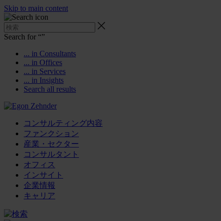
Skip to main content
Search for “
”
... in Consultants
... in Offices
... in Services
... in Insights
Search all results
コンサルティング内容
ファンクション
産業・セクター
コンサルタント
オフィス
インサイト
企業情報
キャリア