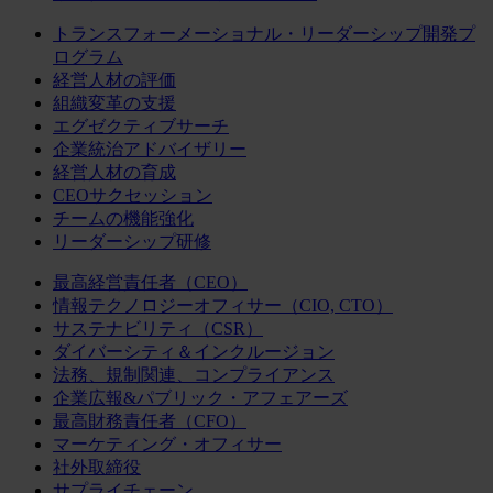
トランスフォーメーショナル・リーダーシップ開発プ
ログラム
経営人材の評価
組織変革の支援
エグゼクティブサーチ
企業統治アドバイザリー
経営人材の育成
CEOサクセッション
チームの機能強化
リーダーシップ研修
最高経営責任者（CEO）
情報テクノロジーオフィサー（CIO, CTO）
サステナビリティ（CSR）
ダイバーシティ＆インクルージョン
法務、規制関連、コンプライアンス
企業広報&パブリック・アフェアーズ
最高財務責任者（CFO）
マーケティング・オフィサー
社外取締役
サプライチェーン