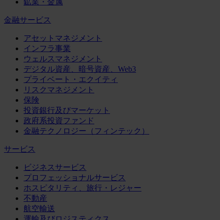
鉱業・金属
金融サービス
アセットマネジメント
インフラ事業
ウェルスマネジメント
デジタル資産、暗号資産、Web3
プライベート・エクイティ
リスクマネジメント
保険
投資銀行及びマーケット
政府系投資ファンド
金融テクノロジー（フィンテック）
サービス
ビジネスサービス
プロフェッショナルサービス
ホスピタリティ、旅行・レジャー
不動産
航空輸送
運輸及びロジスティクス