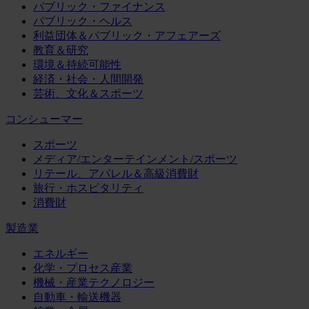
パブリック・ファイナンス
パブリック・ヘルス
利益団体＆パブリック・アフェアーズ
教育＆研究
環境＆持続可能性
経済・社会・人間開発
芸術、文化＆スポーツ
コンシューマー
スポーツ
メディア/エンターテインメント/スポーツ
リテール、アパレル＆高級消費財
旅行・ホスピタリティ
消費財
製造業
エネルギー
化学・プロセス産業
機械・産業テクノロジー
自動車・輸送機器