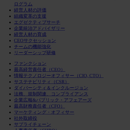
ログラム
経営人材の評価
組織変革の支援
エグゼクティブサーチ
企業統治アドバイザリー
経営人材の育成
CEOサクセッション
チームの機能強化
リーダーシップ研修
ファンクション
最高経営責任者（CEO）
情報テクノロジーオフィサー（CIO, CTO）
サステナビリティ（CSR）
ダイバーシティ＆インクルージョン
法務、規制関連、コンプライアンス
企業広報&パブリック・アフェアーズ
最高財務責任者（CFO）
マーケティング・オフィサー
社外取締役
サプライチェーン