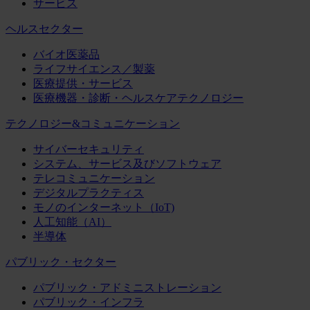
サービス
ヘルスセクター
バイオ医薬品
ライフサイエンス／製薬
医療提供・サービス
医療機器・診断・ヘルスケアテクノロジー
テクノロジー&コミュニケーション
サイバーセキュリティ
システム、サービス及びソフトウェア
テレコミュニケーション
デジタルプラクティス
モノのインターネット（IoT)
人工知能（AI）
半導体
パブリック・セクター
パブリック・アドミニストレーション
パブリック・インフラ