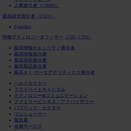
人事責任者（CHRO）
最高経営責任者（CEO）
Founders
情報テクノロジーオフィサー（CIO, CTO）
最高情報セキュリティ責任者
最高情報責任者
最高技術責任者
最高製品責任者
最高ＡＩ,データアナリティクス責任者
ヘルスセクター
プライベートキャピタル
テクノロジー&コミュニケーション
ファミリービジネス・アドバイザリー
パブリック・セクター
コンシューマー
製造業
金融サービス