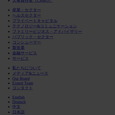
人事責任者（CHRO）
産業・セクター
ヘルスセクター
プライベートキャピタル
テクノロジー&コミュニケーション
ファミリービジネス・アドバイザリー
パブリック・セクター
コンシューマー
製造業
金融サービス
サービス
私たちについて
メディア&ニュース
Our Board
Expert Team
コンタクト
English
Deutsch
中文
日本語