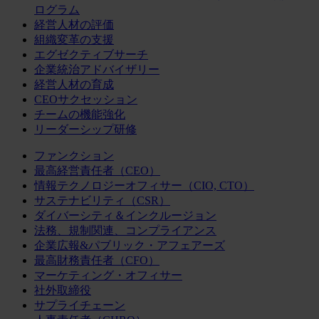
ログラム
経営人材の評価
組織変革の支援
エグゼクティブサーチ
企業統治アドバイザリー
経営人材の育成
CEOサクセッション
チームの機能強化
リーダーシップ研修
ファンクション
最高経営責任者（CEO）
情報テクノロジーオフィサー（CIO, CTO）
サステナビリティ（CSR）
ダイバーシティ＆インクルージョン
法務、規制関連、コンプライアンス
企業広報&パブリック・アフェアーズ
最高財務責任者（CFO）
マーケティング・オフィサー
社外取締役
サプライチェーン