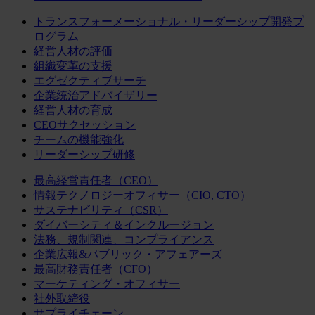
トランスフォーメーショナル・リーダーシップ開発プ
ログラム
経営人材の評価
組織変革の支援
エグゼクティブサーチ
企業統治アドバイザリー
経営人材の育成
CEOサクセッション
チームの機能強化
リーダーシップ研修
最高経営責任者（CEO）
情報テクノロジーオフィサー（CIO, CTO）
サステナビリティ（CSR）
ダイバーシティ＆インクルージョン
法務、規制関連、コンプライアンス
企業広報&パブリック・アフェアーズ
最高財務責任者（CFO）
マーケティング・オフィサー
社外取締役
サプライチェーン