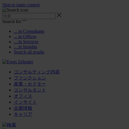
Skip to main content
Search for “
”
... in Consultants
... in Offices
... in Services
... in Insights
Search all results
コンサルティング内容
ファンクション
産業・セクター
コンサルタント
オフィス
インサイト
企業情報
キャリア