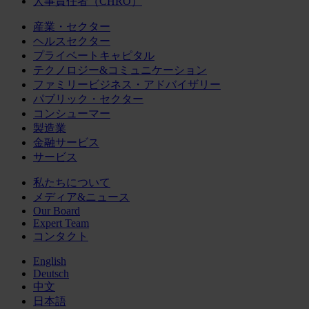
人事責任者（CHRO）
産業・セクター
ヘルスセクター
プライベートキャピタル
テクノロジー&コミュニケーション
ファミリービジネス・アドバイザリー
パブリック・セクター
コンシューマー
製造業
金融サービス
サービス
私たちについて
メディア&ニュース
Our Board
Expert Team
コンタクト
English
Deutsch
中文
日本語