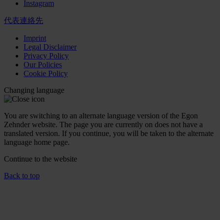
Instagram
代表連絡先
Imprint
Legal Disclaimer
Privacy Policy
Our Policies
Cookie Policy
Changing language
You are switching to an alternate language version of the Egon
Zehnder website. The page you are currently on does not have a
translated version. If you continue, you will be taken to the alternate
language home page.
Continue to the
website
Back to top