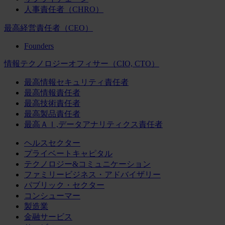
人事責任者（CHRO）
最高経営責任者（CEO）
Founders
情報テクノロジーオフィサー（CIO, CTO）
最高情報セキュリティ責任者
最高情報責任者
最高技術責任者
最高製品責任者
最高ＡＩ,データアナリティクス責任者
ヘルスセクター
プライベートキャピタル
テクノロジー&コミュニケーション
ファミリービジネス・アドバイザリー
パブリック・セクター
コンシューマー
製造業
金融サービス