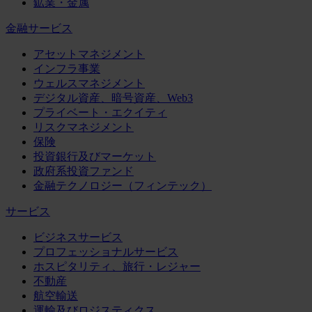
鉱業・金属
金融サービス
アセットマネジメント
インフラ事業
ウェルスマネジメント
デジタル資産、暗号資産、Web3
プライベート・エクイティ
リスクマネジメント
保険
投資銀行及びマーケット
政府系投資ファンド
金融テクノロジー（フィンテック）
サービス
ビジネスサービス
プロフェッショナルサービス
ホスピタリティ、旅行・レジャー
不動産
航空輸送
運輸及びロジスティクス