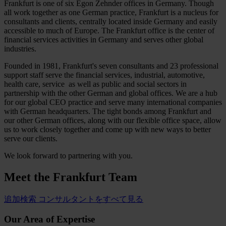
Frankfurt is one of six Egon Zehnder offices in Germany. Though
all work together as one German practice, Frankfurt is a nucleus for
consultants and clients, centrally located inside Germany and easily
accessible to much of Europe. The Frankfurt office is the center of
financial services activities in Germany and serves other global
industries.
Founded in 1981, Frankfurt's seven consultants and 23 professional
support staff serve the financial services, industrial, automotive,
health care, service as well as public and social sectors in
partnership with the other German and global offices. We are a hub
for our global CEO practice and serve many international companies
with German headquarters. The tight bonds among Frankfurt and
our other German offices, along with our flexible office space, allow
us to work closely together and come up with new ways to better
serve our clients.
We look forward to partnering with you.
Meet the
Frankfurt Team
追加検索
コンサルタントをすべて見る
Our Area of Expertise