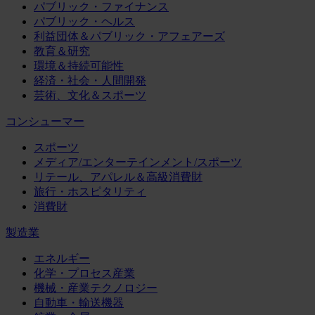
パブリック・ファイナンス
パブリック・ヘルス
利益団体＆パブリック・アフェアーズ
教育＆研究
環境＆持続可能性
経済・社会・人間開発
芸術、文化＆スポーツ
コンシューマー
スポーツ
メディア/エンターテインメント/スポーツ
リテール、アパレル＆高級消費財
旅行・ホスピタリティ
消費財
製造業
エネルギー
化学・プロセス産業
機械・産業テクノロジー
自動車・輸送機器