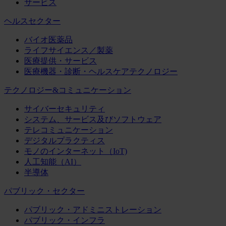
サービス
ヘルスセクター
バイオ医薬品
ライフサイエンス／製薬
医療提供・サービス
医療機器・診断・ヘルスケアテクノロジー
テクノロジー&コミュニケーション
サイバーセキュリティ
システム、サービス及びソフトウェア
テレコミュニケーション
デジタルプラクティス
モノのインターネット（IoT)
人工知能（AI）
半導体
パブリック・セクター
パブリック・アドミニストレーション
パブリック・インフラ