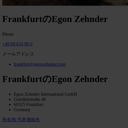
FrankfurtのEgon Zehnder
Phone
+49 69 633 96 0
メールアドレス
frankfurt@egonzehnder.com
FrankfurtのEgon Zehnder
Egon Zehnder International GmbH
Guiollettstraße 48
60325 Frankfurt
Germany
所在地
代表連絡先