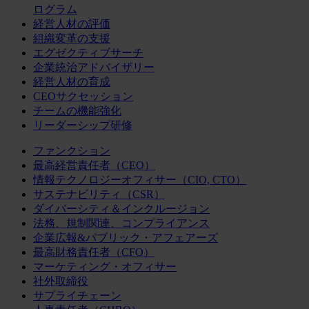
ログラム
経営人材の評価
組織変革の支援
エグゼクティブサーチ
企業統治アドバイザリー
経営人材の育成
CEOサクセッション
チームの機能強化
リーダーシップ研修
ファンクション
最高経営責任者（CEO）
情報テクノロジーオフィサー（CIO, CTO）
サステナビリティ（CSR）
ダイバーシティ＆インクルージョン
法務、規制関連、コンプライアンス
企業広報&パブリック・アフェアーズ
最高財務責任者（CFO）
マーケティング・オフィサー
社外取締役
サプライチェーン