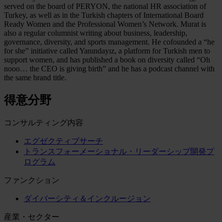
served on the board of PERYON, the national HR association of
Turkey, as well as in the Turkish chapters of International Board
Ready Women and the Professional Women’s Network. Murat is
also a regular columnist writing about business, leadership,
governance, diversity, and sports management. He cofounded a “he
for she” initiative called Yanındayız, a platform for Turkish men to
support women, and has published a book on diversity called “Oh
nooo… the CEO is giving birth” and he has a podcast channel with
the same brand title.
得意分野
コンサルティング内容
エグゼクティブサーチ
トランスフォーメーショナル・リーダーシップ開発プ
ログラム
ファンクション
ダイバーシティ＆インクルージョン
産業・セクター