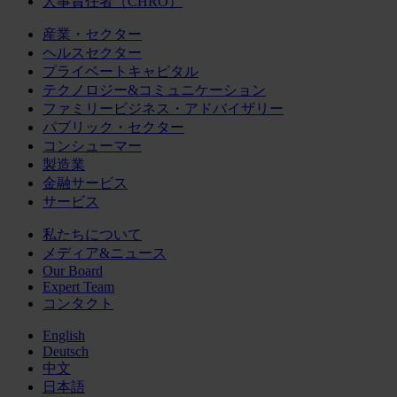
人事責任者（CHRO）
産業・セクター
ヘルスセクター
プライベートキャピタル
テクノロジー&コミュニケーション
ファミリービジネス・アドバイザリー
パブリック・セクター
コンシューマー
製造業
金融サービス
サービス
私たちについて
メディア&ニュース
Our Board
Expert Team
コンタクト
English
Deutsch
中文
日本語