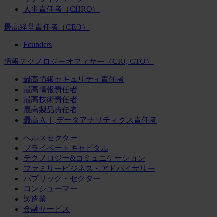
人事責任者（CHRO）
最高経営責任者（CEO）
Founders
情報テクノロジーオフィサー（CIO, CTO）
最高情報セキュリティ責任者
最高情報責任者
最高技術責任者
最高製品責任者
最高ＡＩ,データアナリティクス責任者
ヘルスセクター
プライベートキャピタル
テクノロジー&コミュニケーション
ファミリービジネス・アドバイザリー
パブリック・セクター
コンシューマー
製造業
金融サービス