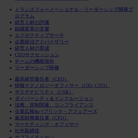
トランスフォーメーショナル・リーダーシップ開発プ
ログラム
経営人材の評価
組織変革の支援
エグゼクティブサーチ
企業統治アドバイザリー
経営人材の育成
CEOサクセッション
チームの機能強化
リーダーシップ研修
最高経営責任者（CEO）
情報テクノロジーオフィサー（CIO, CTO）
サステナビリティ（CSR）
ダイバーシティ＆インクルージョン
法務、規制関連、コンプライアンス
企業広報&パブリック・アフェアーズ
最高財務責任者（CFO）
マーケティング・オフィサー
社外取締役
サプライチェーン