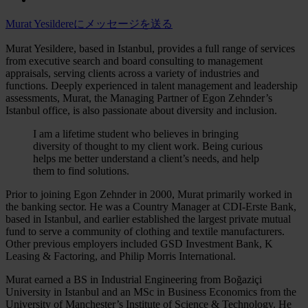
Murat Yesildereにメッセージを送る
Murat Yesildere, based in Istanbul, provides a full range of services
from executive search and board consulting to management
appraisals, serving clients across a variety of industries and
functions. Deeply experienced in talent management and leadership
assessments, Murat, the Managing Partner of Egon Zehnder’s
Istanbul office, is also passionate about diversity and inclusion.
I am a lifetime student who believes in bringing
diversity of thought to my client work. Being curious
helps me better understand a client’s needs, and help
them to find solutions.
Prior to joining Egon Zehnder in 2000, Murat primarily worked in
the banking sector. He was a Country Manager at CDI-Erste Bank,
based in Istanbul, and earlier established the largest private mutual
fund to serve a community of clothing and textile manufacturers.
Other previous employers included GSD Investment Bank, K
Leasing & Factoring, and Philip Morris International.
Murat earned a BS in Industrial Engineering from Boğaziçi
University in Istanbul and an MSc in Business Economics from the
University of Manchester’s Institute of Science & Technology. He