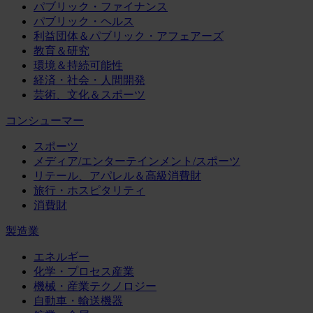
パブリック・ファイナンス
パブリック・ヘルス
利益団体＆パブリック・アフェアーズ
教育＆研究
環境＆持続可能性
経済・社会・人間開発
芸術、文化＆スポーツ
コンシューマー
スポーツ
メディア/エンターテインメント/スポーツ
リテール、アパレル＆高級消費財
旅行・ホスピタリティ
消費財
製造業
エネルギー
化学・プロセス産業
機械・産業テクノロジー
自動車・輸送機器