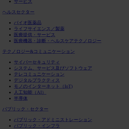
サービス
ヘルスセクター
バイオ医薬品
ライフサイエンス／製薬
医療提供・サービス
医療機器・診断・ヘルスケアテクノロジー
テクノロジー&コミュニケーション
サイバーセキュリティ
システム、サービス及びソフトウェア
テレコミュニケーション
デジタルプラクティス
モノのインターネット（IoT)
人工知能（AI）
半導体
パブリック・セクター
パブリック・アドミニストレーション
パブリック・インフラ