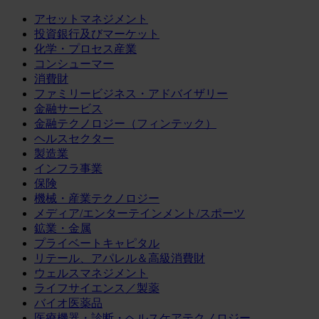
アセットマネジメント
投資銀行及びマーケット
化学・プロセス産業
コンシューマー
消費財
ファミリービジネス・アドバイザリー
金融サービス
金融テクノロジー（フィンテック）
ヘルスセクター
製造業
インフラ事業
保険
機械・産業テクノロジー
メディア/エンターテインメント/スポーツ
鉱業・金属
プライベートキャピタル
リテール、アパレル＆高級消費財
ウェルスマネジメント
ライフサイエンス／製薬
バイオ医薬品
医療機器・診断・ヘルスケアテクノロジー