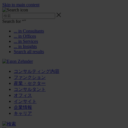
Skip to main content
Search for “
”
... in Consultants
... in Offices
... in Services
... in Insights
Search all results
コンサルティング内容
ファンクション
産業・セクター
コンサルタント
オフィス
インサイト
企業情報
キャリア