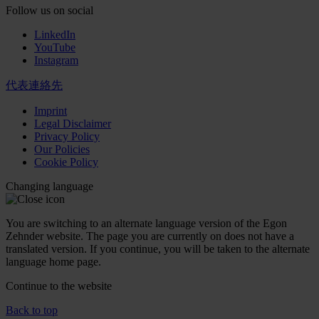
Follow us on social
LinkedIn
YouTube
Instagram
代表連絡先
Imprint
Legal Disclaimer
Privacy Policy
Our Policies
Cookie Policy
Changing language
You are switching to an alternate language version of the Egon
Zehnder website. The page you are currently on does not have a
translated version. If you continue, you will be taken to the alternate
language home page.
Continue to the
website
Back to top