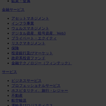
鉱業・金属
金融サービス
アセットマネジメント
インフラ事業
ウェルスマネジメント
デジタル資産、暗号資産、Web3
プライベート・エクイティ
リスクマネジメント
保険
投資銀行及びマーケット
政府系投資ファンド
金融テクノロジー（フィンテック）
サービス
ビジネスサービス
プロフェッショナルサービス
ホスピタリティ、旅行・レジャー
不動産
航空輸送
運輸及びロジスティクス