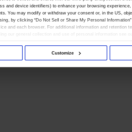
ress and device identifiers) to enhance your browsing experience,
ts. You may modify or withdraw your consent or, in the US, objec
ising, by clicking “Do Not Sell or Share My Personal Information” 
ice and each browser. For additional information and retention 
rding our general collection and use of personal information see o
Customize