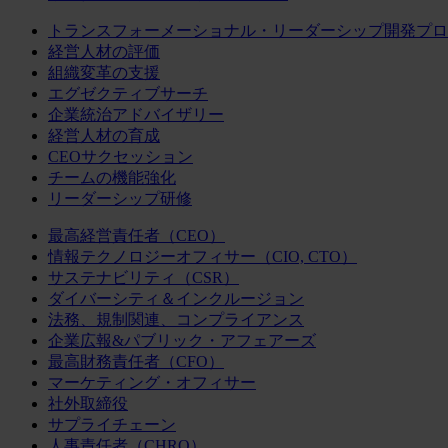
トランスフォーメーショナル・リーダーシップ開発プロ
経営人材の評価
組織変革の支援
エグゼクティブサーチ
企業統治アドバイザリー
経営人材の育成
CEOサクセッション
チームの機能強化
リーダーシップ研修
最高経営責任者（CEO）
情報テクノロジーオフィサー（CIO, CTO）
サステナビリティ（CSR）
ダイバーシティ＆インクルージョン
法務、規制関連、コンプライアンス
企業広報&パブリック・アフェアーズ
最高財務責任者（CFO）
マーケティング・オフィサー
社外取締役
サプライチェーン
人事責任者（CHRO）