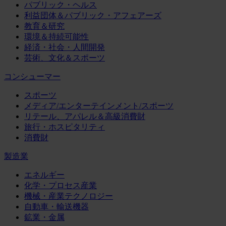
パブリック・ヘルス
利益団体＆パブリック・アフェアーズ
教育＆研究
環境＆持続可能性
経済・社会・人間開発
芸術、文化＆スポーツ
コンシューマー
スポーツ
メディア/エンターテインメント/スポーツ
リテール、アパレル＆高級消費財
旅行・ホスピタリティ
消費財
製造業
エネルギー
化学・プロセス産業
機械・産業テクノロジー
自動車・輸送機器
鉱業・金属