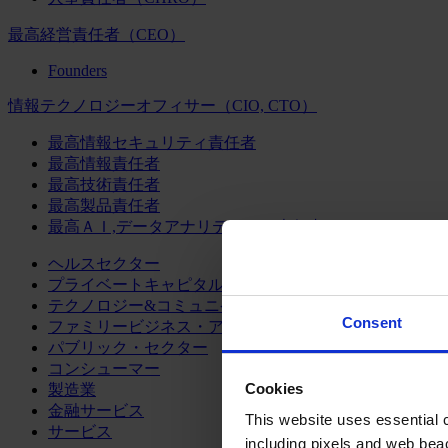
最高経営責任者（CEO）
Founders
情報テクノロジーオフィサー（CIO, CTO）
最高情報セキュリティ責任者
最高情報責任者
最高技術責任者
最高製品責任者
最高ＡＩ,データアナリティクス責任者
ヘルスセクター
プライベートキャピタル
テクノロジー&コミュニケーション
Consent
ファミリービジネス・アドバイザリー
パブリック・セクター
コンシューマー
Cookies
製造業
金融サービス
This website uses essential co
サービス
including pixels and web beac