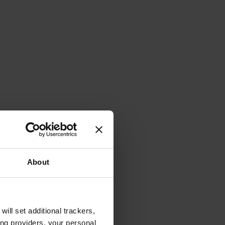
About
will set additional trackers,
ing providers, your personal