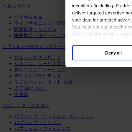
identifiers (including IP add
ヘルスセクター
deliver targeted advertisemen
バイオ医薬品
your data for targeted advert
ライフサイエンス／製薬
You must opt-out of each dev
医療提供・サービス
Policy
; for information rega
医療機器・診断・ヘルスケアテクノロジー
テクノロジー&コミュニケーション
Deny all
サイバーセキュリティ
システム、サービス及びソフトウェア
テレコミュニケーション
デジタルプラクティス
モノのインターネット（IoT)
人工知能（AI）
半導体
パブリック・セクター
パブリック・アドミニストレーション
パブリック・インフラ
パブリック・ファイナンス