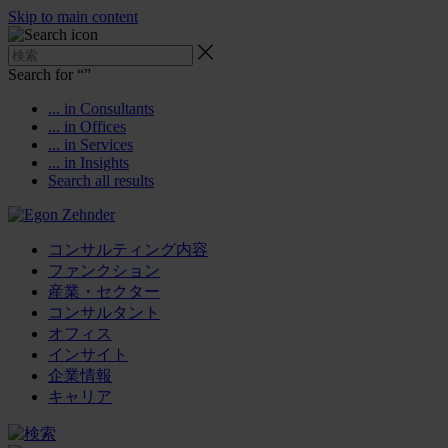
Skip to main content
Search for “
”
... in Consultants
... in Offices
... in Services
... in Insights
Search all results
コンサルティング内容
ファンクション
産業・セクター
コンサルタント
オフィス
インサイト
企業情報
キャリア