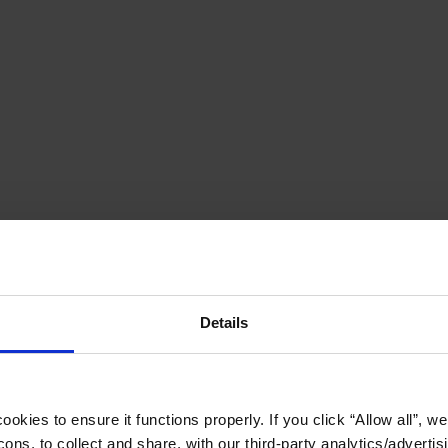
Details
okies to ensure it functions properly. If you click “Allow all”, we 
ons, to collect and share, with our third-party analytics/advertis