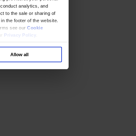
 conduct analytics, and
t to the sale or sharing of
in the footer of the website.
terms see our
Cookie
ur
Privacy Policy
.
Allow all