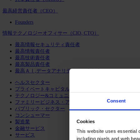
最高経営責任者（CEO）
Founders
情報テクノロジーオフィサー（CIO, CTO）
最高情報セキュリティ責任者
最高情報責任者
最高技術責任者
最高製品責任者
最高ＡＩ,データアナリティクス責任者
ヘルスセクター
プライベートキャピタル
テクノロジー&コミュニケーション
Consent
ファミリービジネス・アドバイザリー
パブリック・セクター
コンシューマー
Cookies
製造業
金融サービス
This website uses essential co
サービス
including pixels and web beac