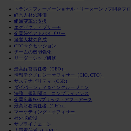
トランスフォーメーショナル・リーダーシップ開発プロ
経営人材の評価
組織変革の支援
エグゼクティブサーチ
企業統治アドバイザリー
経営人材の育成
CEOサクセッション
チームの機能強化
リーダーシップ研修
最高経営責任者（CEO）
情報テクノロジーオフィサー（CIO, CTO）
サステナビリティ（CSR）
ダイバーシティ＆インクルージョン
法務、規制関連、コンプライアンス
企業広報&パブリック・アフェアーズ
最高財務責任者（CFO）
マーケティング・オフィサー
社外取締役
サプライチェーン
人事責任者（CHRO）