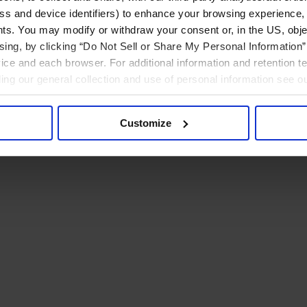
ress and device identifiers) to enhance your browsing experience,
ts. You may modify or withdraw your consent or, in the US, objec
ising, by clicking “Do Not Sell or Share My Personal Information” 
ice and each browser. For additional information and retention 
rding our general collection and use of personal information see o
Customize