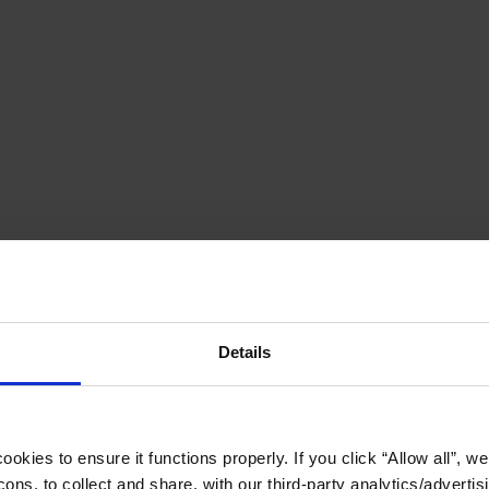
Details
okies to ensure it functions properly. If you click “Allow all”, we 
ons, to collect and share, with our third-party analytics/advertis