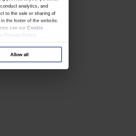
 conduct analytics, and
t to the sale or sharing of
in the footer of the website.
terms see our
Cookie
ur
Privacy Policy
.
Allow all