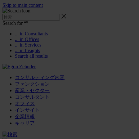
Skip to main content
Search for “
”
... in Consultants
... in Offices
... in Services
... in Insights
Search all results
コンサルティング内容
ファンクション
産業・セクター
コンサルタント
オフィス
インサイト
企業情報
キャリア