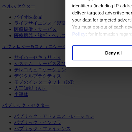
identifiers (including IP add
ヘルスセクター
deliver targeted advertisemen
バイオ医薬品
your data for targeted advert
ライフサイエンス／製薬
You must opt-out of each dev
医療提供・サービス
Policy
; for information rega
医療機器・診断・ヘルスケアテクノロジー
テクノロジー&コミュニケーション
Deny all
サイバーセキュリティ
システム、サービス及びソフトウェア
テレコミュニケーション
デジタルプラクティス
モノのインターネット（IoT)
人工知能（AI）
半導体
パブリック・セクター
パブリック・アドミニストレーション
パブリック・インフラ
パブリック・ファイナンス