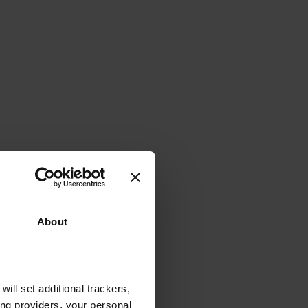
About
will set additional trackers,
ing providers, your personal