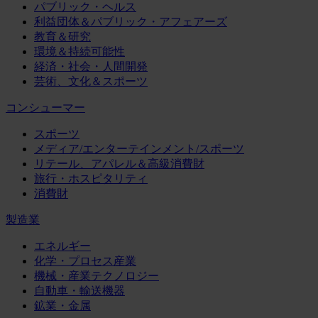
パブリック・ヘルス
利益団体＆パブリック・アフェアーズ
教育＆研究
環境＆持続可能性
経済・社会・人間開発
芸術、文化＆スポーツ
コンシューマー
スポーツ
メディア/エンターテインメント/スポーツ
リテール、アパレル＆高級消費財
旅行・ホスピタリティ
消費財
製造業
エネルギー
化学・プロセス産業
機械・産業テクノロジー
自動車・輸送機器
鉱業・金属