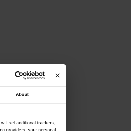
About
will set additional trackers,
ing providers, your personal