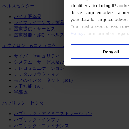
identifiers (including IP add
ヘルスセクター
deliver targeted advertisemen
バイオ医薬品
your data for targeted advert
ライフサイエンス／製薬
You must opt-out of each dev
医療提供・サービス
Policy
; for information rega
医療機器・診断・ヘルスケアテクノロジー
テクノロジー&コミュニケーション
Deny all
サイバーセキュリティ
システム、サービス及びソフトウェア
テレコミュニケーション
デジタルプラクティス
モノのインターネット（IoT)
人工知能（AI）
半導体
パブリック・セクター
パブリック・アドミニストレーション
パブリック・インフラ
パブリック・ファイナンス