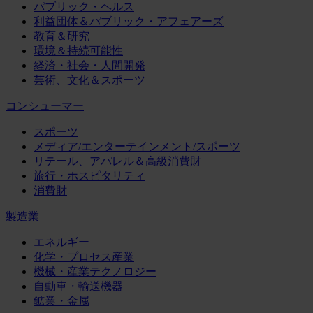
パブリック・ヘルス
利益団体＆パブリック・アフェアーズ
教育＆研究
環境＆持続可能性
経済・社会・人間開発
芸術、文化＆スポーツ
コンシューマー
スポーツ
メディア/エンターテインメント/スポーツ
リテール、アパレル＆高級消費財
旅行・ホスピタリティ
消費財
製造業
エネルギー
化学・プロセス産業
機械・産業テクノロジー
自動車・輸送機器
鉱業・金属