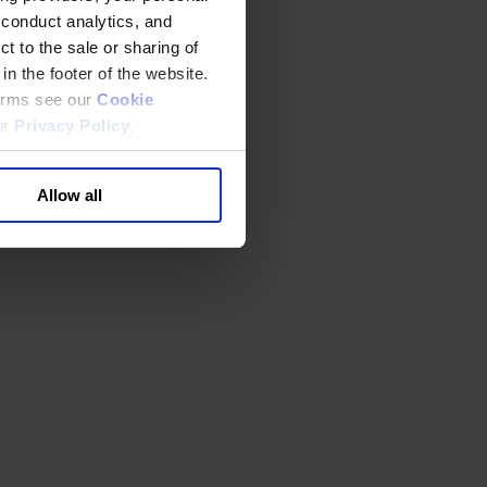
 conduct analytics, and
t to the sale or sharing of
in the footer of the website.
terms see our
Cookie
ur
Privacy Policy
.
Allow all