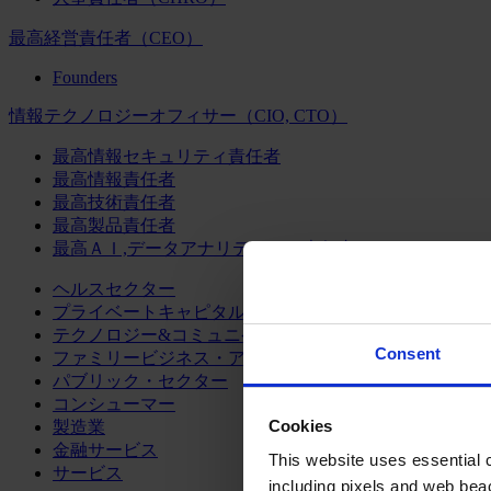
最高経営責任者（CEO）
Founders
情報テクノロジーオフィサー（CIO, CTO）
最高情報セキュリティ責任者
最高情報責任者
最高技術責任者
最高製品責任者
最高ＡＩ,データアナリティクス責任者
ヘルスセクター
プライベートキャピタル
テクノロジー&コミュニケーション
Consent
ファミリービジネス・アドバイザリー
パブリック・セクター
コンシューマー
Cookies
製造業
金融サービス
This website uses essential co
サービス
including pixels and web beac