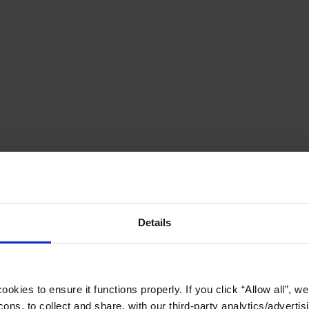
Details
okies to ensure it functions properly. If you click “Allow all”, we 
ons, to collect and share, with our third-party analytics/advertis