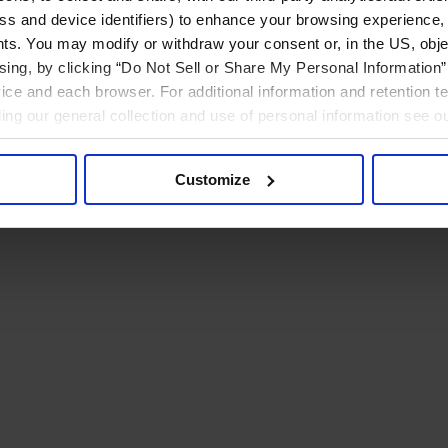
ress and device identifiers) to enhance your browsing experience,
ts. You may modify or withdraw your consent or, in the US, objec
ising, by clicking “Do Not Sell or Share My Personal Information” 
ice and each browser. For additional information and retention 
rding our general collection and use of personal information see o
Customize