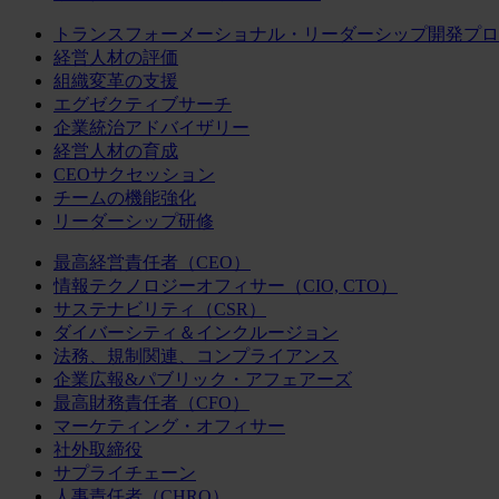
トランスフォーメーショナル・リーダーシップ開発プロ
経営人材の評価
組織変革の支援
エグゼクティブサーチ
企業統治アドバイザリー
経営人材の育成
CEOサクセッション
チームの機能強化
リーダーシップ研修
最高経営責任者（CEO）
情報テクノロジーオフィサー（CIO, CTO）
サステナビリティ（CSR）
ダイバーシティ＆インクルージョン
法務、規制関連、コンプライアンス
企業広報&パブリック・アフェアーズ
最高財務責任者（CFO）
マーケティング・オフィサー
社外取締役
サプライチェーン
人事責任者（CHRO）