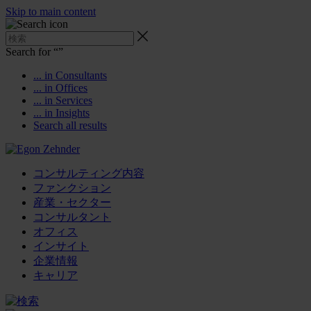
Skip to main content
Search for “
”
... in Consultants
... in Offices
... in Services
... in Insights
Search all results
コンサルティング内容
ファンクション
産業・セクター
コンサルタント
オフィス
インサイト
企業情報
キャリア