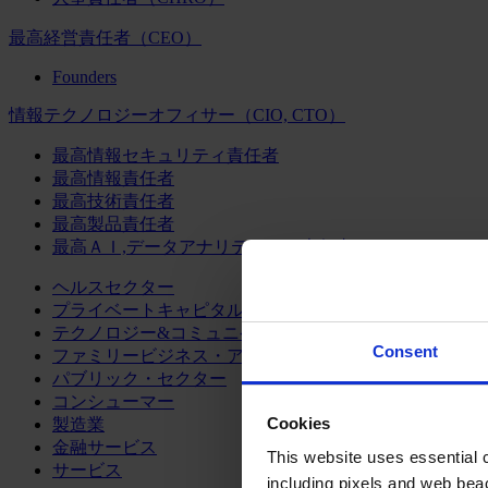
最高経営責任者（CEO）
Founders
情報テクノロジーオフィサー（CIO, CTO）
最高情報セキュリティ責任者
最高情報責任者
最高技術責任者
最高製品責任者
最高ＡＩ,データアナリティクス責任者
ヘルスセクター
プライベートキャピタル
テクノロジー&コミュニケーション
Consent
ファミリービジネス・アドバイザリー
パブリック・セクター
コンシューマー
Cookies
製造業
金融サービス
This website uses essential co
サービス
including pixels and web beac