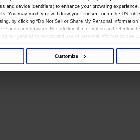
ress and device identifiers) to enhance your browsing experience,
ts. You may modify or withdraw your consent or, in the US, objec
ising, by clicking “Do Not Sell or Share My Personal Information” 
ice and each browser. For additional information and retention 
rding our general collection and use of personal information see o
Customize