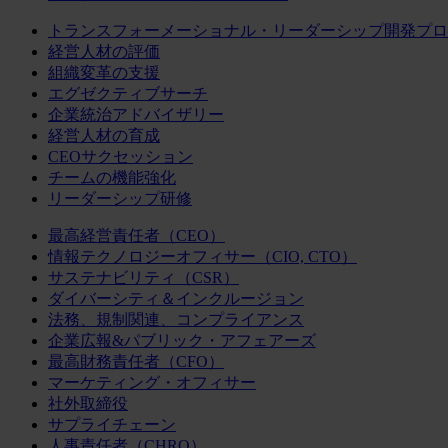
トランスフォーメーショナル・リーダーシップ開発プロ
経営人材の評価
組織変革の支援
エグゼクティブサーチ
企業統治アドバイザリー
経営人材の育成
CEOサクセッション
チームの機能強化
リーダーシップ研修
最高経営責任者（CEO）
情報テクノロジーオフィサー（CIO, CTO）
サステナビリティ（CSR）
ダイバーシティ＆インクルージョン
法務、規制関連、コンプライアンス
企業広報&パブリック・アフェアーズ
最高財務責任者（CFO）
マーケティング・オフィサー
社外取締役
サプライチェーン
人事責任者（CHRO）