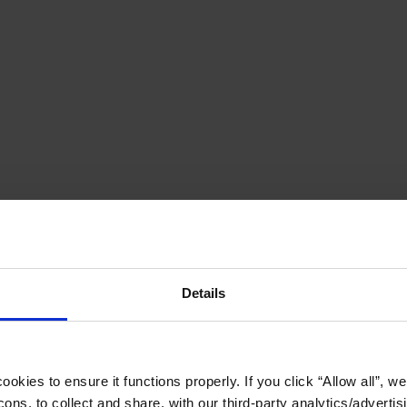
Details
okies to ensure it functions properly. If you click “Allow all”, we 
ons, to collect and share, with our third-party analytics/advertis