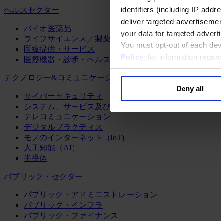
identifiers (including IP add
ヘルスセクター
deliver targeted advertisemen
バイオ医薬品
your data for targeted advert
ライフサイエンス／製薬
You must opt-out of each dev
医療提供・サービス
Policy
; for information rega
医療機器・診断・ヘルスケアテクノロジー
テクノロジー&コミュニケーション
Deny all
サイバーセキュリティ
システム、サービス及びソフトウェア
テレコミュニケーション
デジタルプラクティス
モノのインターネット（IoT)
人工知能（AI）
半導体
パブリック・セクター
パブリック・アドミニストレーション
パブリック・インフラ
パブリック・ファイナンス