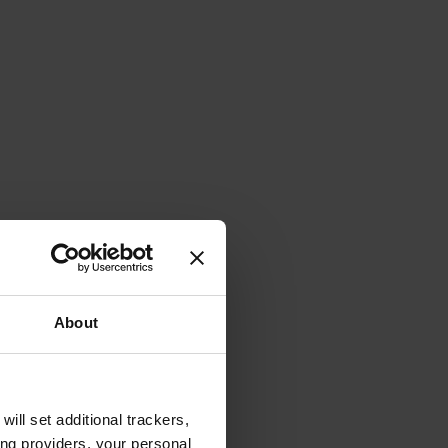
About
will set additional trackers,
ing providers, your personal