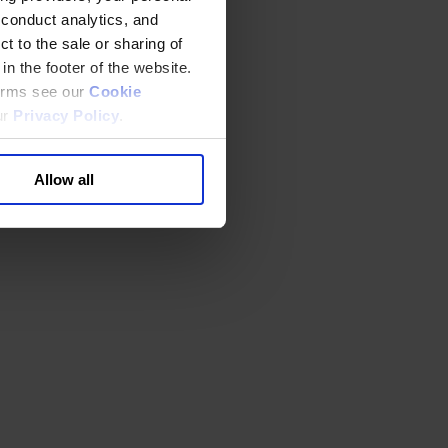
 conduct analytics, and
t to the sale or sharing of
in the footer of the website.
terms see our
Cookie
ur
Privacy Policy
.
Allow all