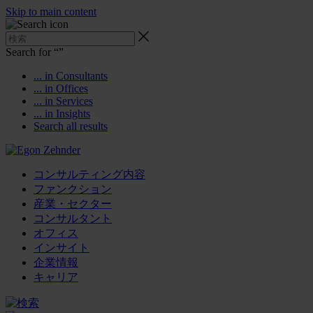
Skip to main content
Search for “
”
... in Consultants
... in Offices
... in Services
... in Insights
Search all results
コンサルティング内容
ファンクション
産業・セクター
コンサルタント
オフィス
インサイト
企業情報
キャリア