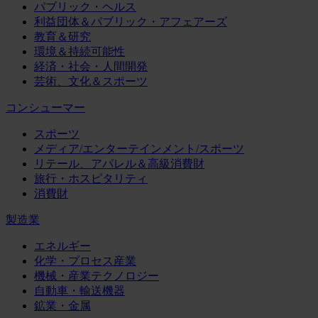
パブリック・ヘルス
利益団体＆パブリック・アフェアーズ
教育＆研究
環境＆持続可能性
経済・社会・人間開発
芸術、文化＆スポーツ
コンシューマー
スポーツ
メディア/エンターテインメント/スポーツ
リテール、アパレル＆高級消費財
旅行・ホスピタリティ
消費財
製造業
エネルギー
化学・プロセス産業
機械・産業テクノロジー
自動車・輸送機器
鉱業・金属