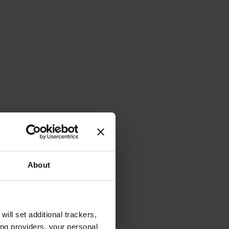
About
will set additional trackers,
ing providers, your personal