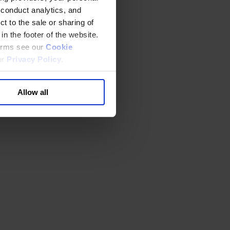
 conduct analytics, and
t to the sale or sharing of
in the footer of the website.
terms see our
Cookie
ur
Privacy Policy
.
Allow all