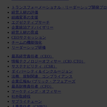
トランスフォーメーショナル・リーダーシップ開発プロ
経営人材の評価
組織変革の支援
エグゼクティブサーチ
企業統治アドバイザリー
経営人材の育成
CEOサクセッション
チームの機能強化
リーダーシップ研修
最高経営責任者（CEO）
情報テクノロジーオフィサー（CIO, CTO）
サステナビリティ（CSR）
ダイバーシティ＆インクルージョン
法務、規制関連、コンプライアンス
企業広報&パブリック・アフェアーズ
最高財務責任者（CFO）
マーケティング・オフィサー
社外取締役
サプライチェーン
人事責任者（CHRO）