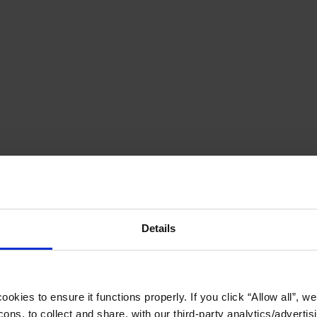
Details
okies to ensure it functions properly. If you click “Allow all”, we 
ons, to collect and share, with our third-party analytics/advertis