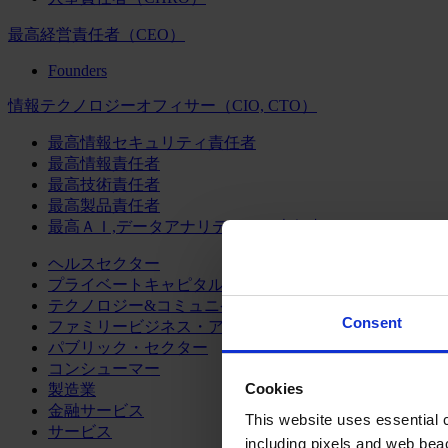
最高経営責任者（CEO）
Founders
情報テクノロジーオフィサー（CIO, CTO）
最高情報セキュリティ責任者
最高情報責任者
最高技術責任者
最高製品責任者
最高ＡＩ,データアナリティクス責任者
ヘルスセクター
プライベートキャピタル
テクノロジー&コミュニケーション
Consent
ファミリービジネス・アドバイザリー
パブリック・セクター
コンシューマー
Cookies
製造業
金融サービス
This website uses essential co
サービス
including pixels and web beac