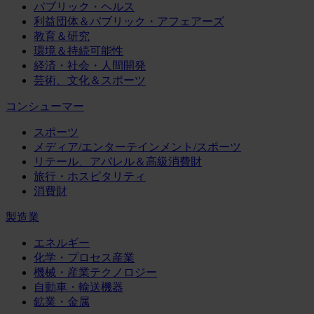
パブリック・ヘルス
利益団体＆パブリック・アフェアーズ
教育＆研究
環境＆持続可能性
経済・社会・人間開発
芸術、文化＆スポーツ
コンシューマー
スポーツ
メディア/エンターテインメント/スポーツ
リテール、アパレル＆高級消費財
旅行・ホスピタリティ
消費財
製造業
エネルギー
化学・プロセス産業
機械・産業テクノロジー
自動車・輸送機器
鉱業・金属