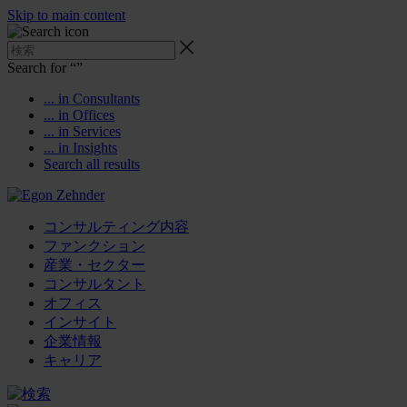
Skip to main content
Search for “
”
... in Consultants
... in Offices
... in Services
... in Insights
Search all results
コンサルティング内容
ファンクション
産業・セクター
コンサルタント
オフィス
インサイト
企業情報
キャリア