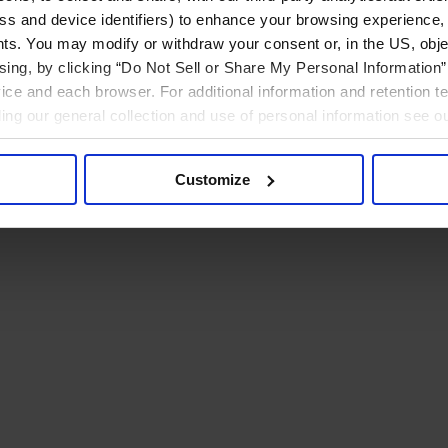
ress and device identifiers) to enhance your browsing experience,
ts. You may modify or withdraw your consent or, in the US, objec
ising, by clicking “Do Not Sell or Share My Personal Information” 
ice and each browser. For additional information and retention 
rding our general collection and use of personal information see o
Customize