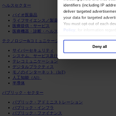
identifiers (including IP add
ヘルスセクター
deliver targeted advertisemen
バイオ医薬品
your data for targeted advert
ライフサイエンス／製薬
You must opt-out of each dev
医療提供・サービス
Policy
; for information rega
医療機器・診断・ヘルスケアテクノロジー
テクノロジー&コミュニケーション
Deny all
サイバーセキュリティ
システム、サービス及びソフトウェア
テレコミュニケーション
デジタルプラクティス
モノのインターネット（IoT)
人工知能（AI）
半導体
パブリック・セクター
パブリック・アドミニストレーション
パブリック・インフラ
パブリック・ファイナンス