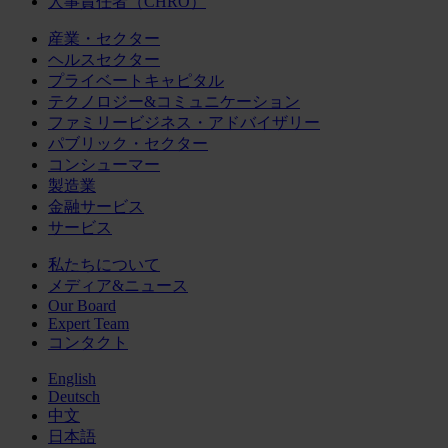
人事責任者（CHRO）
産業・セクター
ヘルスセクター
プライベートキャピタル
テクノロジー&コミュニケーション
ファミリービジネス・アドバイザリー
パブリック・セクター
コンシューマー
製造業
金融サービス
サービス
私たちについて
メディア&ニュース
Our Board
Expert Team
コンタクト
English
Deutsch
中文
日本語