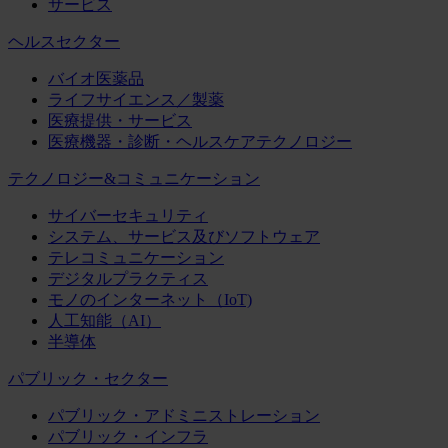
サービス
ヘルスセクター
バイオ医薬品
ライフサイエンス／製薬
医療提供・サービス
医療機器・診断・ヘルスケアテクノロジー
テクノロジー&コミュニケーション
サイバーセキュリティ
システム、サービス及びソフトウェア
テレコミュニケーション
デジタルプラクティス
モノのインターネット（IoT)
人工知能（AI）
半導体
パブリック・セクター
パブリック・アドミニストレーション
パブリック・インフラ