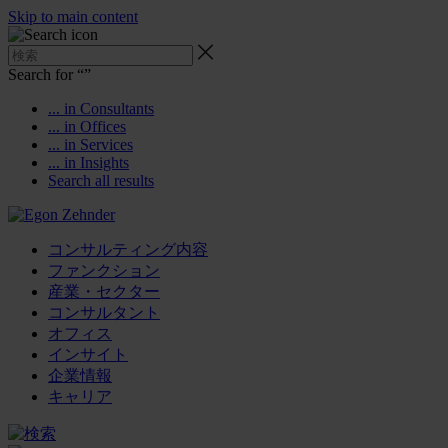
Skip to main content
Search for “
”
... in Consultants
... in Offices
... in Services
... in Insights
Search all results
コンサルティング内容
ファンクション
産業・セクター
コンサルタント
オフィス
インサイト
企業情報
キャリア