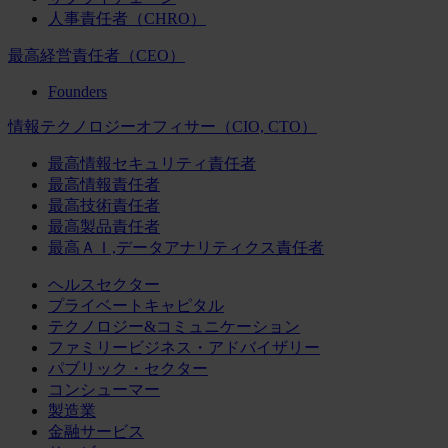
人事責任者（CHRO）
最高経営責任者（CEO）
Founders
情報テクノロジーオフィサー（CIO, CTO）
最高情報セキュリティ責任者
最高情報責任者
最高技術責任者
最高製品責任者
最高ＡＩ,データアナリティクス責任者
ヘルスセクター
プライベートキャピタル
テクノロジー&コミュニケーション
ファミリービジネス・アドバイザリー
パブリック・セクター
コンシューマー
製造業
金融サービス