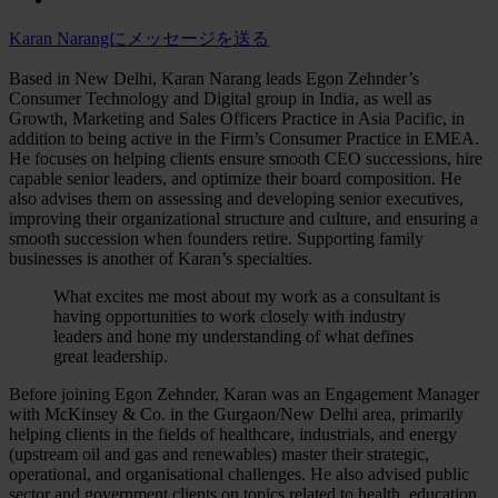
Karan Narangにメッセージを送る
Based in New Delhi, Karan Narang leads Egon Zehnder’s
Consumer Technology and Digital group in India, as well as
Growth, Marketing and Sales Officers Practice in Asia Pacific, in
addition to being active in the Firm’s Consumer Practice in EMEA.
He focuses on helping clients ensure smooth CEO successions, hire
capable senior leaders, and optimize their board composition. He
also advises them on assessing and developing senior executives,
improving their organizational structure and culture, and ensuring a
smooth succession when founders retire. Supporting family
businesses is another of Karan’s specialties.
What excites me most about my work as a consultant is
having opportunities to work closely with industry
leaders and hone my understanding of what defines
great leadership.
Before joining Egon Zehnder, Karan was an Engagement Manager
with McKinsey & Co. in the Gurgaon/New Delhi area, primarily
helping clients in the fields of healthcare, industrials, and energy
(upstream oil and gas and renewables) master their strategic,
operational, and organisational challenges. He also advised public
sector and government clients on topics related to health, education,