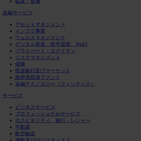
鉱業・金属
金融サービス
アセットマネジメント
インフラ事業
ウェルスマネジメント
デジタル資産、暗号資産、Web3
プライベート・エクイティ
リスクマネジメント
保険
投資銀行及びマーケット
政府系投資ファンド
金融テクノロジー（フィンテック）
サービス
ビジネスサービス
プロフェッショナルサービス
ホスピタリティ、旅行・レジャー
不動産
航空輸送
運輸及びロジスティクス