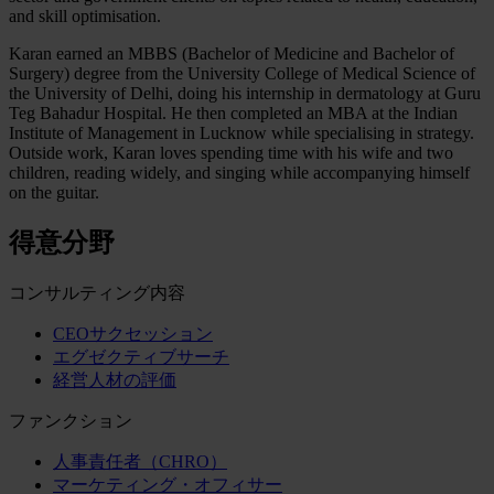
and skill optimisation.
Karan earned an MBBS (Bachelor of Medicine and Bachelor of
Surgery) degree from the University College of Medical Science of
the University of Delhi, doing his internship in dermatology at Guru
Teg Bahadur Hospital. He then completed an MBA at the Indian
Institute of Management in Lucknow while specialising in strategy.
Outside work, Karan loves spending time with his wife and two
children, reading widely, and singing while accompanying himself
on the guitar.
得意分野
コンサルティング内容
CEOサクセッション
エグゼクティブサーチ
経営人材の評価
ファンクション
人事責任者（CHRO）
マーケティング・オフィサー