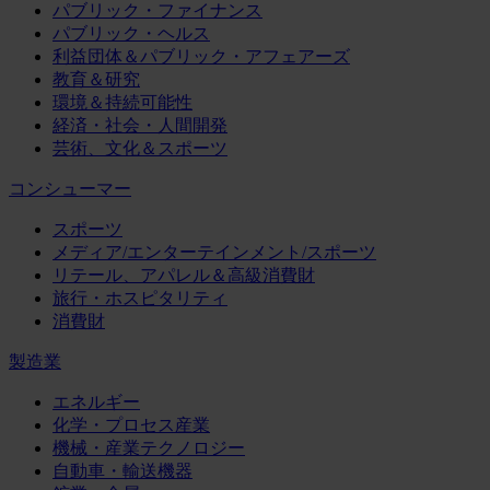
パブリック・ファイナンス
パブリック・ヘルス
利益団体＆パブリック・アフェアーズ
教育＆研究
環境＆持続可能性
経済・社会・人間開発
芸術、文化＆スポーツ
コンシューマー
スポーツ
メディア/エンターテインメント/スポーツ
リテール、アパレル＆高級消費財
旅行・ホスピタリティ
消費財
製造業
エネルギー
化学・プロセス産業
機械・産業テクノロジー
自動車・輸送機器