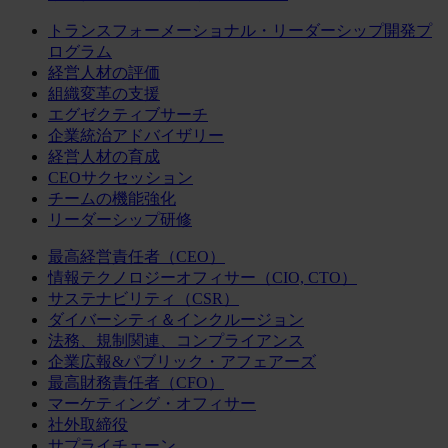
トランスフォーメーショナル・リーダーシップ開発プ
ログラム
経営人材の評価
組織変革の支援
エグゼクティブサーチ
企業統治アドバイザリー
経営人材の育成
CEOサクセッション
チームの機能強化
リーダーシップ研修
最高経営責任者（CEO）
情報テクノロジーオフィサー（CIO, CTO）
サステナビリティ（CSR）
ダイバーシティ＆インクルージョン
法務、規制関連、コンプライアンス
企業広報&パブリック・アフェアーズ
最高財務責任者（CFO）
マーケティング・オフィサー
社外取締役
サプライチェーン