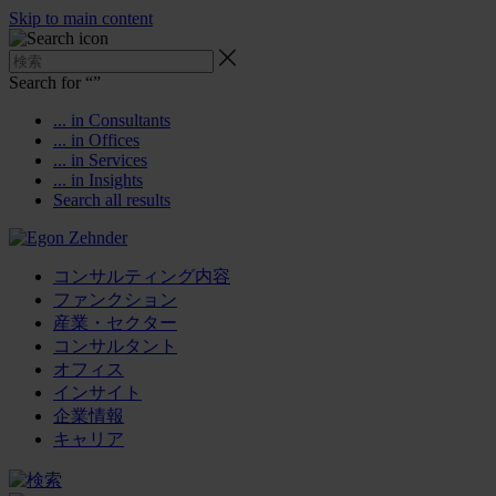
Skip to main content
Search for “
”
... in Consultants
... in Offices
... in Services
... in Insights
Search all results
コンサルティング内容
ファンクション
産業・セクター
コンサルタント
オフィス
インサイト
企業情報
キャリア