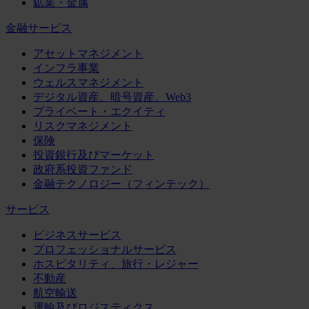
鉱業・金属
金融サービス
アセットマネジメント
インフラ事業
ウェルスマネジメント
デジタル資産、暗号資産、Web3
プライベート・エクイティ
リスクマネジメント
保険
投資銀行及びマーケット
政府系投資ファンド
金融テクノロジー（フィンテック）
サービス
ビジネスサービス
プロフェッショナルサービス
ホスピタリティ、旅行・レジャー
不動産
航空輸送
運輸及びロジスティクス