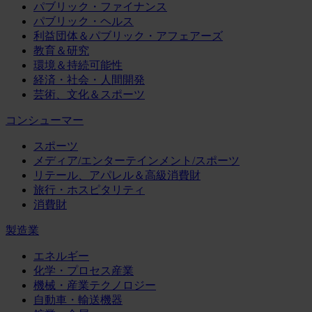
パブリック・ファイナンス
パブリック・ヘルス
利益団体＆パブリック・アフェアーズ
教育＆研究
環境＆持続可能性
経済・社会・人間開発
芸術、文化＆スポーツ
コンシューマー
スポーツ
メディア/エンターテインメント/スポーツ
リテール、アパレル＆高級消費財
旅行・ホスピタリティ
消費財
製造業
エネルギー
化学・プロセス産業
機械・産業テクノロジー
自動車・輸送機器