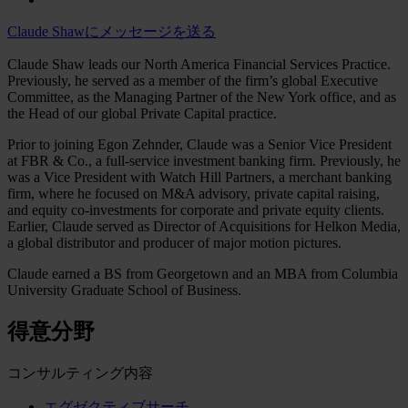
Claude Shawにメッセージを送る
Claude Shaw leads our North America Financial Services Practice.
Previously, he served as a member of the firm’s global Executive
Committee, as the Managing Partner of the New York office, and as
the Head of our global Private Capital practice.
Prior to joining Egon Zehnder, Claude was a Senior Vice President
at FBR & Co., a full-service investment banking firm. Previously, he
was a Vice President with Watch Hill Partners, a merchant banking
firm, where he focused on M&A advisory, private capital raising,
and equity co-investments for corporate and private equity clients.
Earlier, Claude served as Director of Acquisitions for Helkon Media,
a global distributor and producer of major motion pictures.
Claude earned a BS from Georgetown and an MBA from Columbia
University Graduate School of Business.
得意分野
コンサルティング内容
エグゼクティブサーチ