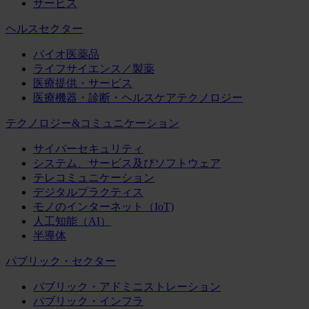
サービス
ヘルスセクター
バイオ医薬品
ライフサイエンス／製薬
医療提供・サービス
医療機器・診断・ヘルスケアテクノロジー
テクノロジー&コミュニケーション
サイバーセキュリティ
システム、サービス及びソフトウェア
テレコミュニケーション
デジタルプラクティス
モノのインターネット（IoT)
人工知能（AI）
半導体
パブリック・セクター
パブリック・アドミニストレーション
パブリック・インフラ