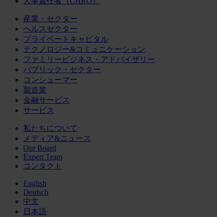
人事責任者（CHRO）
産業・セクター
ヘルスセクター
プライベートキャピタル
テクノロジー&コミュニケーション
ファミリービジネス・アドバイザリー
パブリック・セクター
コンシューマー
製造業
金融サービス
サービス
私たちについて
メディア&ニュース
Our Board
Expert Team
コンタクト
English
Deutsch
中文
日本語