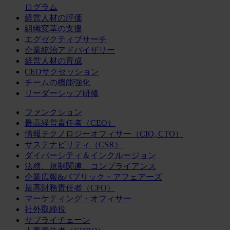
ログラム
経営人材の評価
組織変革の支援
エグゼクティブサーチ
企業統治アドバイザリー
経営人材の育成
CEOサクセッション
チームの機能強化
リーダーシップ研修
ファンクション
最高経営責任者（CEO）
情報テクノロジーオフィサー（CIO, CTO）
サステナビリティ（CSR）
ダイバーシティ＆インクルージョン
法務、規制関連、コンプライアンス
企業広報&パブリック・アフェアーズ
最高財務責任者（CFO）
マーケティング・オフィサー
社外取締役
サプライチェーン