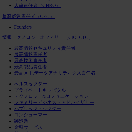
人事責任者（CHRO）
最高経営責任者（CEO）
Founders
情報テクノロジーオフィサー（CIO, CTO）
最高情報セキュリティ責任者
最高情報責任者
最高技術責任者
最高製品責任者
最高ＡＩ,データアナリティクス責任者
ヘルスセクター
プライベートキャピタル
テクノロジー&コミュニケーション
ファミリービジネス・アドバイザリー
パブリック・セクター
コンシューマー
製造業
金融サービス