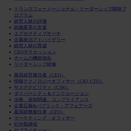
トランスフォーメーショナル・リーダーシップ開発プ
ログラム
経営人材の評価
組織変革の支援
エグゼクティブサーチ
企業統治アドバイザリー
経営人材の育成
CEOサクセッション
チームの機能強化
リーダーシップ研修
最高経営責任者（CEO）
情報テクノロジーオフィサー（CIO, CTO）
サステナビリティ（CSR）
ダイバーシティ＆インクルージョン
法務、規制関連、コンプライアンス
企業広報&パブリック・アフェアーズ
最高財務責任者（CFO）
マーケティング・オフィサー
社外取締役
サプライチェーン