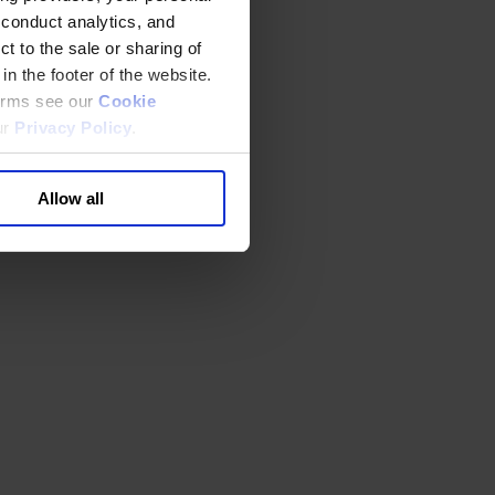
 conduct analytics, and
t to the sale or sharing of
in the footer of the website.
terms see our
Cookie
ur
Privacy Policy
.
Allow all