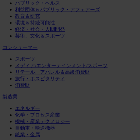
パブリック・ヘルス
利益団体＆パブリック・アフェアーズ
教育＆研究
環境＆持続可能性
経済・社会・人間開発
芸術、文化＆スポーツ
コンシューマー
スポーツ
メディア/エンターテインメント/スポーツ
リテール、アパレル＆高級消費財
旅行・ホスピタリティ
消費財
製造業
エネルギー
化学・プロセス産業
機械・産業テクノロジー
自動車・輸送機器
鉱業・金属