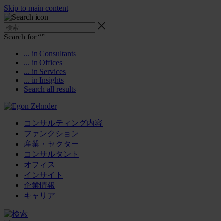
Skip to main content
Search for “
”
... in Consultants
... in Offices
... in Services
... in Insights
Search all results
コンサルティング内容
ファンクション
産業・セクター
コンサルタント
オフィス
インサイト
企業情報
キャリア