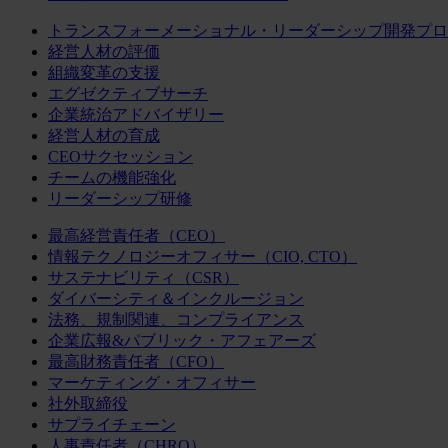
トランスフォーメーショナル・リーダーシップ開発プロ
経営人材の評価
組織変革の支援
エグゼクティブサーチ
企業統治アドバイザリー
経営人材の育成
CEOサクセッション
チームの機能強化
リーダーシップ研修
最高経営責任者（CEO）
情報テクノロジーオフィサー（CIO, CTO）
サステナビリティ（CSR）
ダイバーシティ＆インクルージョン
法務、規制関連、コンプライアンス
企業広報&パブリック・アフェアーズ
最高財務責任者（CFO）
マーケティング・オフィサー
社外取締役
サプライチェーン
人事責任者（CHRO）