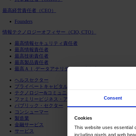
最高経営責任者（CEO）
Founders
情報テクノロジーオフィサー（CIO, CTO）
最高情報セキュリティ責任者
最高情報責任者
最高技術責任者
最高製品責任者
最高ＡＩ,データアナリティクス責任者
ヘルスセクター
プライベートキャピタル
テクノロジー&コミュニケーション
Consent
ファミリービジネス・アドバイザリー
パブリック・セクター
コンシューマー
Cookies
製造業
金融サービス
This website uses essential co
サービス
including pixels and web beac