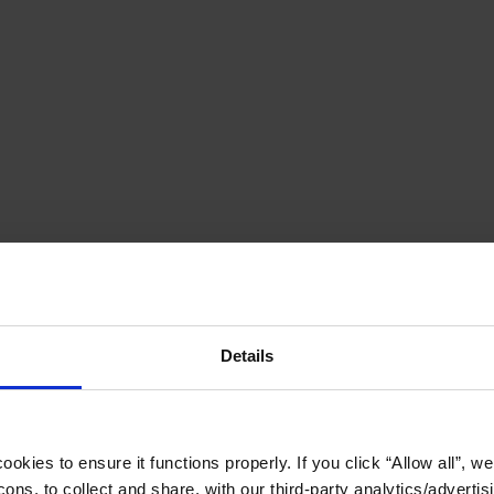
Details
okies to ensure it functions properly. If you click “Allow all”, we 
ons, to collect and share, with our third-party analytics/advertis