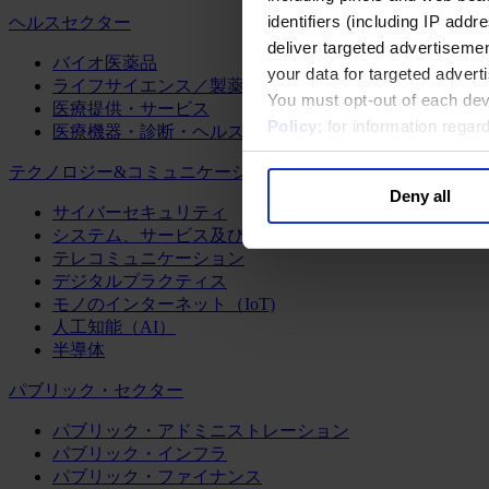
identifiers (including IP add
ヘルスセクター
deliver targeted advertisemen
バイオ医薬品
your data for targeted advert
ライフサイエンス／製薬
You must opt-out of each dev
医療提供・サービス
Policy
; for information rega
医療機器・診断・ヘルスケアテクノロジー
テクノロジー&コミュニケーション
Deny all
サイバーセキュリティ
システム、サービス及びソフトウェア
テレコミュニケーション
デジタルプラクティス
モノのインターネット（IoT)
人工知能（AI）
半導体
パブリック・セクター
パブリック・アドミニストレーション
パブリック・インフラ
パブリック・ファイナンス