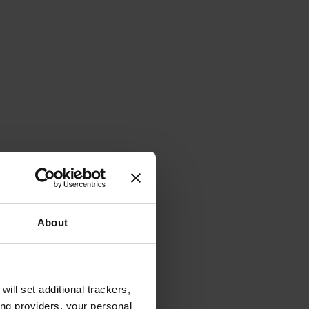
About
will set additional trackers,
ing providers, your personal