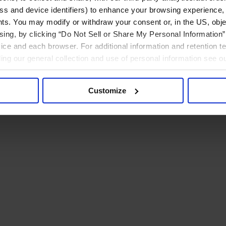
ress and device identifiers) to enhance your browsing experience,
ts. You may modify or withdraw your consent or, in the US, objec
ising, by clicking “Do Not Sell or Share My Personal Information” 
ice and each browser. For additional information and retention 
rding our general collection and use of personal information see o
Customize