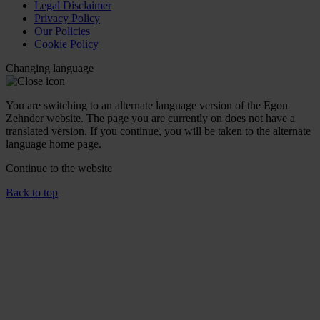
Legal Disclaimer
Privacy Policy
Our Policies
Cookie Policy
Changing language
You are switching to an alternate language version of the Egon
Zehnder website. The page you are currently on does not have a
translated version. If you continue, you will be taken to the alternate
language home page.
Continue to the
website
Back to top