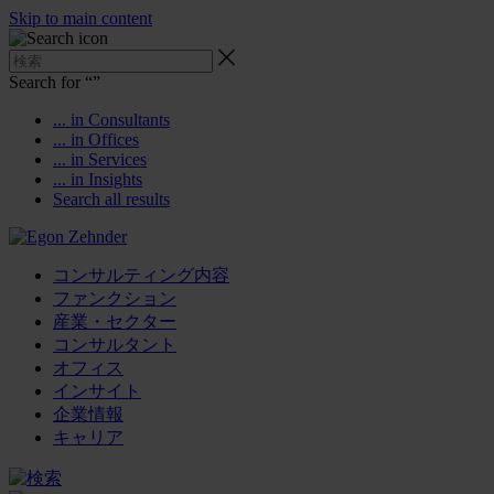
Skip to main content
Search for “
”
... in Consultants
... in Offices
... in Services
... in Insights
Search all results
コンサルティング内容
ファンクション
産業・セクター
コンサルタント
オフィス
インサイト
企業情報
キャリア