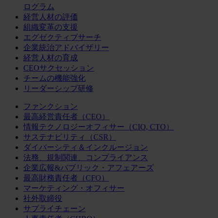
ログラム
経営人材の評価
組織変革の支援
エグゼクティブサーチ
企業統治アドバイザリー
経営人材の育成
CEOサクセッション
チームの機能強化
リーダーシップ研修
ファンクション
最高経営責任者（CEO）
情報テクノロジーオフィサー（CIO, CTO）
サステナビリティ（CSR）
ダイバーシティ＆インクルージョン
法務、規制関連、コンプライアンス
企業広報&パブリック・アフェアーズ
最高財務責任者（CFO）
マーケティング・オフィサー
社外取締役
サプライチェーン