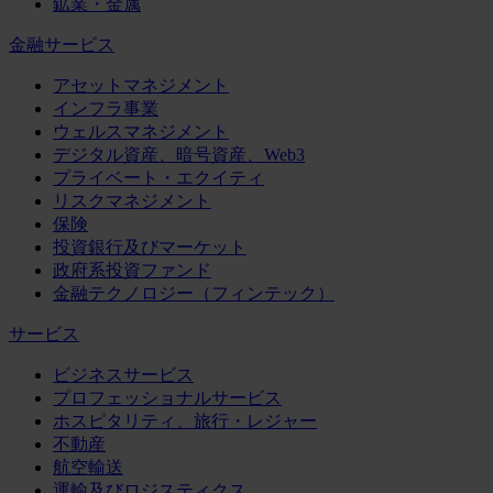
鉱業・金属
金融サービス
アセットマネジメント
インフラ事業
ウェルスマネジメント
デジタル資産、暗号資産、Web3
プライベート・エクイティ
リスクマネジメント
保険
投資銀行及びマーケット
政府系投資ファンド
金融テクノロジー（フィンテック）
サービス
ビジネスサービス
プロフェッショナルサービス
ホスピタリティ、旅行・レジャー
不動産
航空輸送
運輸及びロジスティクス