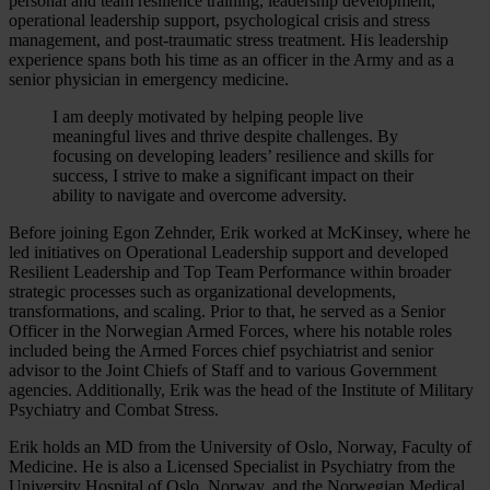
personal and team resilience training, leadership development,
operational leadership support, psychological crisis and stress
management, and post-traumatic stress treatment. His leadership
experience spans both his time as an officer in the Army and as a
senior physician in emergency medicine.
I am deeply motivated by helping people live
meaningful lives and thrive despite challenges. By
focusing on developing leaders’ resilience and skills for
success, I strive to make a significant impact on their
ability to navigate and overcome adversity.
Before joining Egon Zehnder, Erik worked at McKinsey, where he
led initiatives on Operational Leadership support and developed
Resilient Leadership and Top Team Performance within broader
strategic processes such as organizational developments,
transformations, and scaling. Prior to that, he served as a Senior
Officer in the Norwegian Armed Forces, where his notable roles
included being the Armed Forces chief psychiatrist and senior
advisor to the Joint Chiefs of Staff and to various Government
agencies. Additionally, Erik was the head of the Institute of Military
Psychiatry and Combat Stress.
Erik holds an MD from the University of Oslo, Norway, Faculty of
Medicine. He is also a Licensed Specialist in Psychiatry from the
University Hospital of Oslo, Norway, and the Norwegian Medical