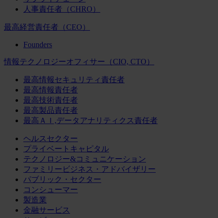
人事責任者（CHRO）
最高経営責任者（CEO）
Founders
情報テクノロジーオフィサー（CIO, CTO）
最高情報セキュリティ責任者
最高情報責任者
最高技術責任者
最高製品責任者
最高ＡＩ,データアナリティクス責任者
ヘルスセクター
プライベートキャピタル
テクノロジー&コミュニケーション
ファミリービジネス・アドバイザリー
パブリック・セクター
コンシューマー
製造業
金融サービス