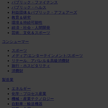
パブリック・ファイナンス
パブリック・ヘルス
利益団体＆パブリック・アフェアーズ
教育＆研究
環境＆持続可能性
経済・社会・人間開発
芸術、文化＆スポーツ
コンシューマー
スポーツ
メディア/エンターテインメント/スポーツ
リテール、アパレル＆高級消費財
旅行・ホスピタリティ
消費財
製造業
エネルギー
化学・プロセス産業
機械・産業テクノロジー
自動車・輸送機器