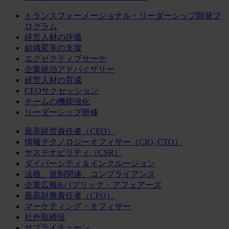
トランスフォーメーショナル・リーダーシップ開発プ
ログラム
経営人材の評価
組織変革の支援
エグゼクティブサーチ
企業統治アドバイザリー
経営人材の育成
CEOサクセッション
チームの機能強化
リーダーシップ研修
最高経営責任者（CEO）
情報テクノロジーオフィサー（CIO, CTO）
サステナビリティ（CSR）
ダイバーシティ＆インクルージョン
法務、規制関連、コンプライアンス
企業広報&パブリック・アフェアーズ
最高財務責任者（CFO）
マーケティング・オフィサー
社外取締役
サプライチェーン