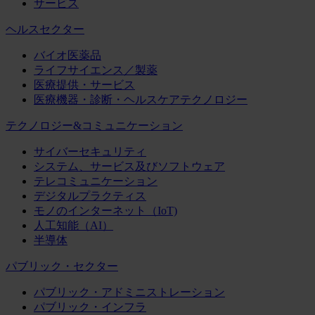
サービス
ヘルスセクター
バイオ医薬品
ライフサイエンス／製薬
医療提供・サービス
医療機器・診断・ヘルスケアテクノロジー
テクノロジー&コミュニケーション
サイバーセキュリティ
システム、サービス及びソフトウェア
テレコミュニケーション
デジタルプラクティス
モノのインターネット（IoT)
人工知能（AI）
半導体
パブリック・セクター
パブリック・アドミニストレーション
パブリック・インフラ