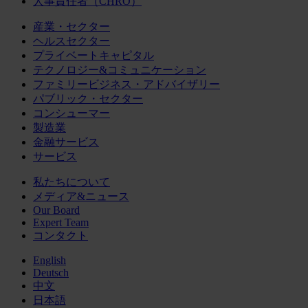
人事責任者（CHRO）
産業・セクター
ヘルスセクター
プライベートキャピタル
テクノロジー&コミュニケーション
ファミリービジネス・アドバイザリー
パブリック・セクター
コンシューマー
製造業
金融サービス
サービス
私たちについて
メディア&ニュース
Our Board
Expert Team
コンタクト
English
Deutsch
中文
日本語