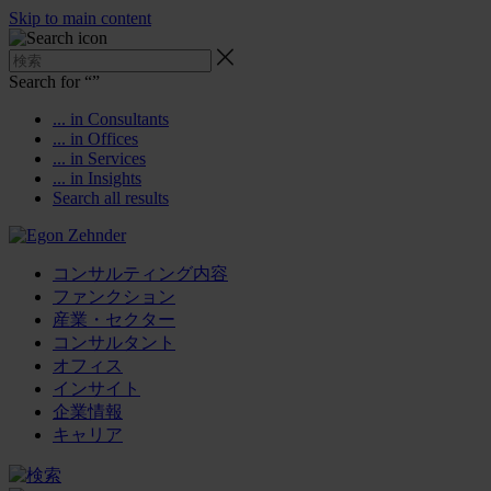
Skip to main content
Search for “
”
... in Consultants
... in Offices
... in Services
... in Insights
Search all results
コンサルティング内容
ファンクション
産業・セクター
コンサルタント
オフィス
インサイト
企業情報
キャリア