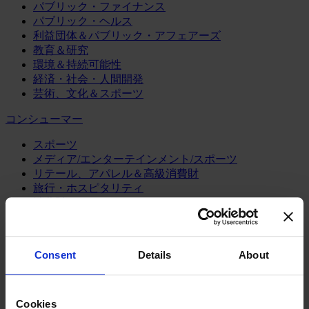
パブリック・ファイナンス
パブリック・ヘルス
利益団体＆パブリック・アフェアーズ
教育＆研究
環境＆持続可能性
経済・社会・人間開発
芸術、文化＆スポーツ
コンシューマー
スポーツ
メディア/エンターテインメント/スポーツ
リテール、アパレル＆高級消費財
旅行・ホスピタリティ
消費財
製造業
エネルギー
Consent
Details
About
化学・プロセス産業
機械・産業テクノロジー
自動車・輸送機器
Cookies