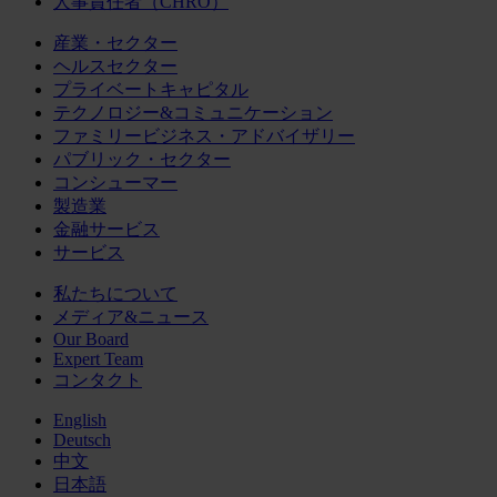
人事責任者（CHRO）
産業・セクター
ヘルスセクター
プライベートキャピタル
テクノロジー&コミュニケーション
ファミリービジネス・アドバイザリー
パブリック・セクター
コンシューマー
製造業
金融サービス
サービス
私たちについて
メディア&ニュース
Our Board
Expert Team
コンタクト
English
Deutsch
中文
日本語