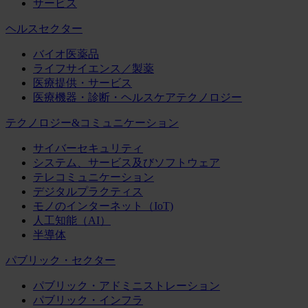
サービス
ヘルスセクター
バイオ医薬品
ライフサイエンス／製薬
医療提供・サービス
医療機器・診断・ヘルスケアテクノロジー
テクノロジー&コミュニケーション
サイバーセキュリティ
システム、サービス及びソフトウェア
テレコミュニケーション
デジタルプラクティス
モノのインターネット（IoT)
人工知能（AI）
半導体
パブリック・セクター
パブリック・アドミニストレーション
パブリック・インフラ