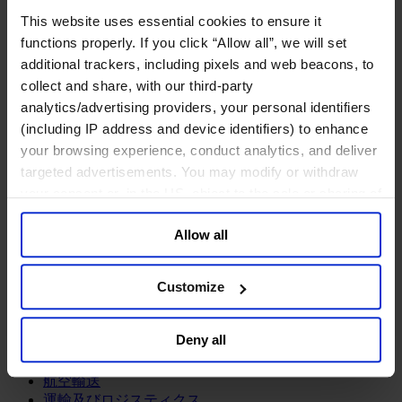
鉱業・金属
This website uses essential cookies to ensure it
金融サービス
functions properly. If you click “Allow all”, we will set
additional trackers, including pixels and web beacons, to
アセットマネジメント
collect and share, with our third-party
インフラ事業
ウェルスマネジメント
analytics/advertising providers, your personal identifiers
デジタル資産、暗号資産、Web3
(including IP address and device identifiers) to enhance
プライベート・エクイティ
your browsing experience, conduct analytics, and deliver
リスクマネジメント
targeted advertisements. You may modify or withdraw
保険
your consent or, in the US, object to the sale or sharing of
投資銀行及びマーケット
your data for targeted advertising, by clicking “Do Not
政府系投資ファンド
Allow all
Sell or Share My Personal Information” in the footer of
金融テクノロジー（フィンテック）
the website. You must opt-out of each device and each
サービス
browser. For additional information and retention terms
Customize
see our
Cookie Policy
; for information regarding our
ビジネスサービス
general collection and use of personal information see
プロフェッショナルサービス
Deny all
ホスピタリティ、旅行・レジャー
our
Privacy Policy
.
不動産
航空輸送
運輸及びロジスティクス