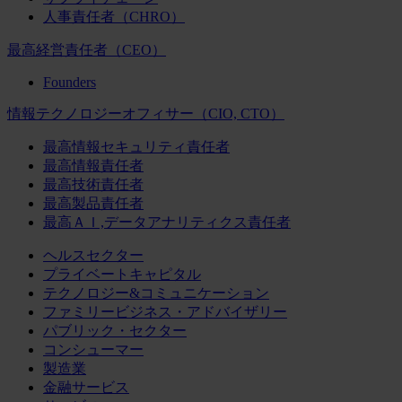
人事責任者（CHRO）
最高経営責任者（CEO）
Founders
情報テクノロジーオフィサー（CIO, CTO）
最高情報セキュリティ責任者
最高情報責任者
最高技術責任者
最高製品責任者
最高ＡＩ,データアナリティクス責任者
ヘルスセクター
プライベートキャピタル
テクノロジー&コミュニケーション
ファミリービジネス・アドバイザリー
パブリック・セクター
コンシューマー
製造業
金融サービス