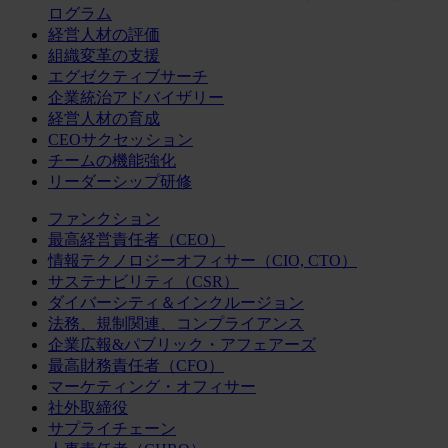
ログラム
経営人材の評価
組織変革の支援
エグゼクティブサーチ
企業統治アドバイザリー
経営人材の育成
CEOサクセッション
チームの機能強化
リーダーシップ研修
ファンクション
最高経営責任者（CEO）
情報テクノロジーオフィサー（CIO, CTO）
サステナビリティ（CSR）
ダイバーシティ＆インクルージョン
法務、規制関連、コンプライアンス
企業広報&パブリック・アフェアーズ
最高財務責任者（CFO）
マーケティング・オフィサー
社外取締役
サプライチェーン