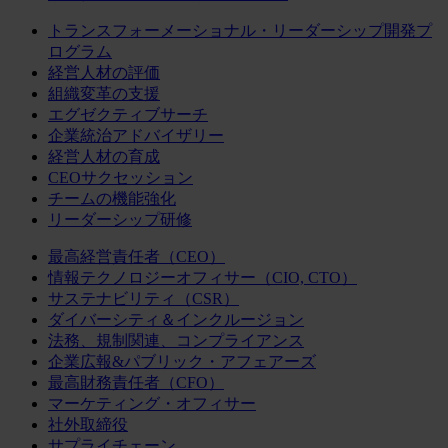
トランスフォーメーショナル・リーダーシップ開発プ
ログラム
経営人材の評価
組織変革の支援
エグゼクティブサーチ
企業統治アドバイザリー
経営人材の育成
CEOサクセッション
チームの機能強化
リーダーシップ研修
最高経営責任者（CEO）
情報テクノロジーオフィサー（CIO, CTO）
サステナビリティ（CSR）
ダイバーシティ＆インクルージョン
法務、規制関連、コンプライアンス
企業広報&パブリック・アフェアーズ
最高財務責任者（CFO）
マーケティング・オフィサー
社外取締役
サプライチェーン