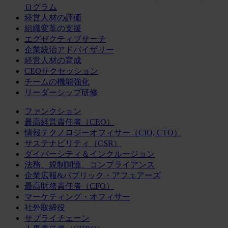
ログラム
経営人材の評価
組織変革の支援
エグゼクティブサーチ
企業統治アドバイザリー
経営人材の育成
CEOサクセッション
チームの機能強化
リーダーシップ研修
ファンクション
最高経営責任者（CEO）
情報テクノロジーオフィサー（CIO, CTO）
サステナビリティ（CSR）
ダイバーシティ＆インクルージョン
法務、規制関連、コンプライアンス
企業広報&パブリック・アフェアーズ
最高財務責任者（CFO）
マーケティング・オフィサー
社外取締役
サプライチェーン