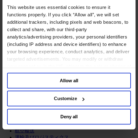
鉱業・金属
This website uses essential cookies to ensure it
金融サービス
functions properly. If you click “Allow all”, we will set
additional trackers, including pixels and web beacons, to
アセットマネジメント
collect and share, with our third-party
インフラ事業
ウェルスマネジメント
analytics/advertising providers, your personal identifiers
デジタル資産、暗号資産、Web3
(including IP address and device identifiers) to enhance
プライベート・エクイティ
your browsing experience, conduct analytics, and deliver
リスクマネジメント
targeted advertisements. You may modify or withdraw
保険
your consent or, in the US, object to the sale or sharing of
投資銀行及びマーケット
your data for targeted advertising, by clicking “Do Not
政府系投資ファンド
Allow all
Sell or Share My Personal Information” in the footer of
金融テクノロジー（フィンテック）
the website. You must opt-out of each device and each
サービス
browser. For additional information and retention terms
Customize
see our
Cookie Policy
; for information regarding our
ビジネスサービス
general collection and use of personal information see
プロフェッショナルサービス
Deny all
ホスピタリティ、旅行・レジャー
our
Privacy Policy
.
不動産
航空輸送
運輸及びロジスティクス