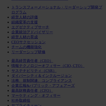
トランスフォーメーショナル・リーダーシップ開発プ
ログラム
経営人材の評価
組織変革の支援
エグゼクティブサーチ
企業統治アドバイザリー
経営人材の育成
CEOサクセッション
チームの機能強化
リーダーシップ研修
最高経営責任者（CEO）
情報テクノロジーオフィサー（CIO, CTO）
サステナビリティ（CSR）
ダイバーシティ＆インクルージョン
法務、規制関連、コンプライアンス
企業広報&パブリック・アフェアーズ
最高財務責任者（CFO）
マーケティング・オフィサー
社外取締役
サプライチェーン