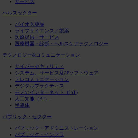
サービス
ヘルスセクター
バイオ医薬品
ライフサイエンス／製薬
医療提供・サービス
医療機器・診断・ヘルスケアテクノロジー
テクノロジー&コミュニケーション
サイバーセキュリティ
システム、サービス及びソフトウェア
テレコミュニケーション
デジタルプラクティス
モノのインターネット（IoT)
人工知能（AI）
半導体
パブリック・セクター
パブリック・アドミニストレーション
パブリック・インフラ