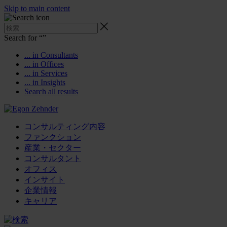
Skip to main content
Search for “
”
... in Consultants
... in Offices
... in Services
... in Insights
Search all results
コンサルティング内容
ファンクション
産業・セクター
コンサルタント
オフィス
インサイト
企業情報
キャリア