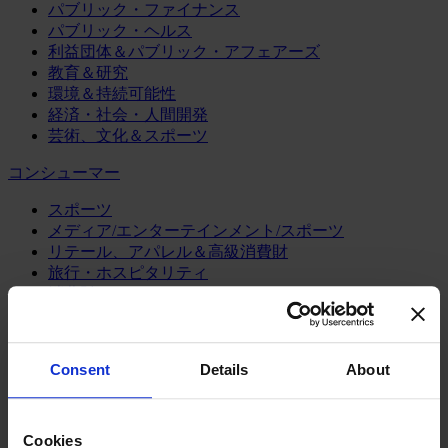
パブリック・ファイナンス
パブリック・ヘルス
利益団体＆パブリック・アフェアーズ
教育＆研究
環境＆持続可能性
経済・社会・人間開発
芸術、文化＆スポーツ
コンシューマー
スポーツ
メディア/エンターテインメント/スポーツ
リテール、アパレル＆高級消費財
旅行・ホスピタリティ
消費財
製造業
エネルギー
Consent
Details
About
化学・プロセス産業
機械・産業テクノロジー
自動車・輸送機器
Cookies