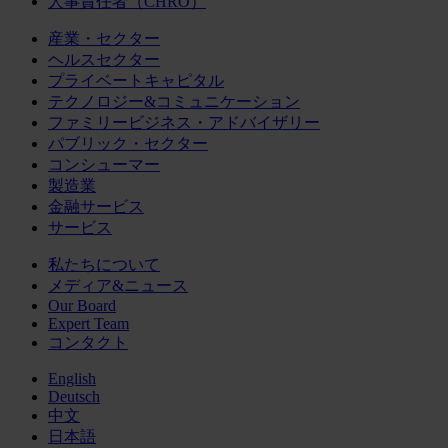
人事責任者（CHRO）
産業・セクター
ヘルスセクター
プライベートキャピタル
テクノロジー&コミュニケーション
ファミリービジネス・アドバイザリー
パブリック・セクター
コンシューマー
製造業
金融サービス
サービス
私たちについて
メディア&ニュース
Our Board
Expert Team
コンタクト
English
Deutsch
中文
日本語