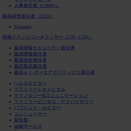
人事責任者（CHRO）
最高経営責任者（CEO）
Founders
情報テクノロジーオフィサー（CIO, CTO）
最高情報セキュリティ責任者
最高情報責任者
最高技術責任者
最高製品責任者
最高ＡＩ,データアナリティクス責任者
ヘルスセクター
プライベートキャピタル
テクノロジー&コミュニケーション
ファミリービジネス・アドバイザリー
パブリック・セクター
コンシューマー
製造業
金融サービス