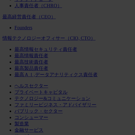
人事責任者（CHRO）
最高経営責任者（CEO）
Founders
情報テクノロジーオフィサー（CIO, CTO）
最高情報セキュリティ責任者
最高情報責任者
最高技術責任者
最高製品責任者
最高ＡＩ,データアナリティクス責任者
ヘルスセクター
プライベートキャピタル
テクノロジー&コミュニケーション
ファミリービジネス・アドバイザリー
パブリック・セクター
コンシューマー
製造業
金融サービス