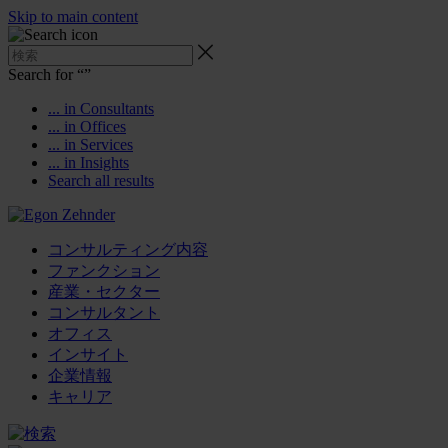
Skip to main content
Search for “
”
... in Consultants
... in Offices
... in Services
... in Insights
Search all results
コンサルティング内容
ファンクション
産業・セクター
コンサルタント
オフィス
インサイト
企業情報
キャリア