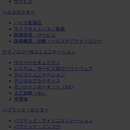
サービス
ヘルスセクター
バイオ医薬品
ライフサイエンス／製薬
医療提供・サービス
医療機器・診断・ヘルスケアテクノロジー
テクノロジー&コミュニケーション
サイバーセキュリティ
システム、サービス及びソフトウェア
テレコミュニケーション
デジタルプラクティス
モノのインターネット（IoT)
人工知能（AI）
半導体
パブリック・セクター
パブリック・アドミニストレーション
パブリック・インフラ