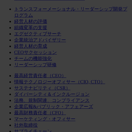
トランスフォーメーショナル・リーダーシップ開発プ
ログラム
経営人材の評価
組織変革の支援
エグゼクティブサーチ
企業統治アドバイザリー
経営人材の育成
CEOサクセッション
チームの機能強化
リーダーシップ研修
最高経営責任者（CEO）
情報テクノロジーオフィサー（CIO, CTO）
サステナビリティ（CSR）
ダイバーシティ＆インクルージョン
法務、規制関連、コンプライアンス
企業広報&パブリック・アフェアーズ
最高財務責任者（CFO）
マーケティング・オフィサー
社外取締役
サプライチェーン