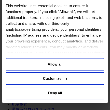
鉱業・金属
This website uses essential cookies to ensure it
金融サービス
functions properly. If you click “Allow all”, we will set
additional trackers, including pixels and web beacons, to
アセットマネジメント
collect and share, with our third-party
インフラ事業
ウェルスマネジメント
analytics/advertising providers, your personal identifiers
デジタル資産、暗号資産、Web3
(including IP address and device identifiers) to enhance
プライベート・エクイティ
your browsing experience, conduct analytics, and deliver
リスクマネジメント
targeted advertisements. You may modify or withdraw
保険
your consent or, in the US, object to the sale or sharing of
投資銀行及びマーケット
your data for targeted advertising, by clicking “Do Not
政府系投資ファンド
Allow all
Sell or Share My Personal Information” in the footer of
金融テクノロジー（フィンテック）
the website. You must opt-out of each device and each
サービス
browser. For additional information and retention terms
Customize
see our
Cookie Policy
; for information regarding our
ビジネスサービス
general collection and use of personal information see
プロフェッショナルサービス
Deny all
ホスピタリティ、旅行・レジャー
our
Privacy Policy
.
不動産
航空輸送
運輸及びロジスティクス