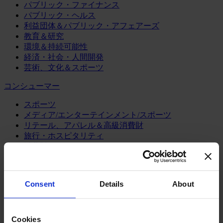
パブリック・ファイナンス
パブリック・ヘルス
利益団体＆パブリック・アフェアーズ
教育＆研究
環境＆持続可能性
経済・社会・人間開発
芸術、文化＆スポーツ
コンシューマー
スポーツ
メディア/エンターテインメント/スポーツ
リテール、アパレル＆高級消費財
旅行・ホスピタリティ
消費財
製造業
エネルギー
Consent
Details
About
化学・プロセス産業
機械・産業テクノロジー
自動車・輸送機器
Cookies