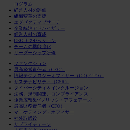
ログラム
経営人材の評価
組織変革の支援
エグゼクティブサーチ
企業統治アドバイザリー
経営人材の育成
CEOサクセッション
チームの機能強化
リーダーシップ研修
ファンクション
最高経営責任者（CEO）
情報テクノロジーオフィサー（CIO, CTO）
サステナビリティ（CSR）
ダイバーシティ＆インクルージョン
法務、規制関連、コンプライアンス
企業広報&パブリック・アフェアーズ
最高財務責任者（CFO）
マーケティング・オフィサー
社外取締役
サプライチェーン