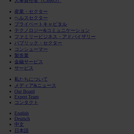
人事責任者（CHRO）
産業・セクター
ヘルスセクター
プライベートキャピタル
テクノロジー&コミュニケーション
ファミリービジネス・アドバイザリー
パブリック・セクター
コンシューマー
製造業
金融サービス
サービス
私たちについて
メディア&ニュース
Our Board
Expert Team
コンタクト
English
Deutsch
中文
日本語