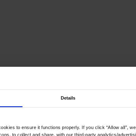
Details
okies to ensure it functions properly. If you click “Allow all”, we 
ons, to collect and share, with our third-party analytics/advertis