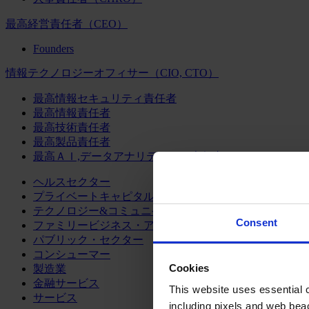
最高経営責任者（CEO）
Founders
情報テクノロジーオフィサー（CIO, CTO）
最高情報セキュリティ責任者
最高情報責任者
最高技術責任者
最高製品責任者
最高ＡＩ,データアナリティクス責任者
ヘルスセクター
プライベートキャピタル
テクノロジー&コミュニケーション
Consent
ファミリービジネス・アドバイザリー
パブリック・セクター
コンシューマー
Cookies
製造業
金融サービス
This website uses essential co
サービス
including pixels and web beac