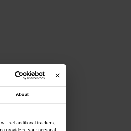
About
will set additional trackers,
ing providers, your personal