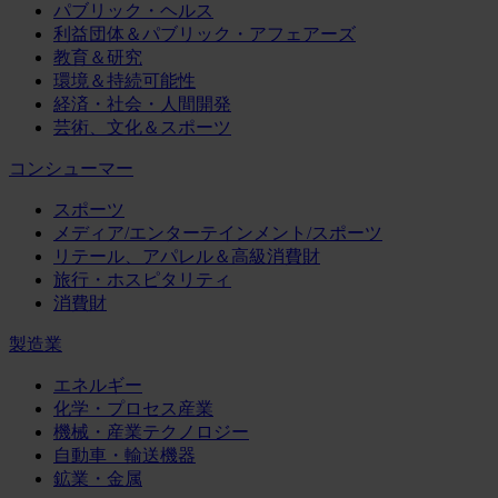
パブリック・ヘルス
利益団体＆パブリック・アフェアーズ
教育＆研究
環境＆持続可能性
経済・社会・人間開発
芸術、文化＆スポーツ
コンシューマー
スポーツ
メディア/エンターテインメント/スポーツ
リテール、アパレル＆高級消費財
旅行・ホスピタリティ
消費財
製造業
エネルギー
化学・プロセス産業
機械・産業テクノロジー
自動車・輸送機器
鉱業・金属