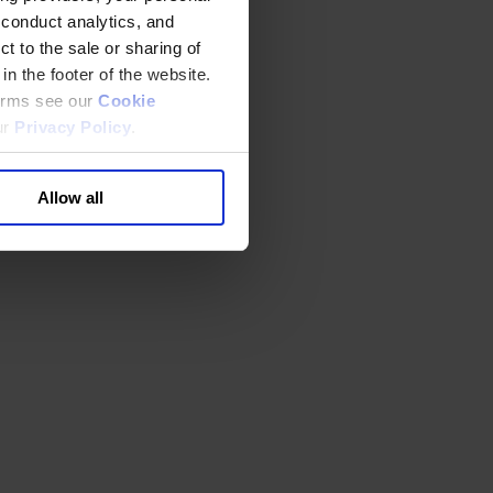
 conduct analytics, and
t to the sale or sharing of
in the footer of the website.
terms see our
Cookie
ur
Privacy Policy
.
Allow all