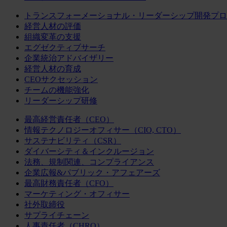
トランスフォーメーショナル・リーダーシップ開発プロ
経営人材の評価
組織変革の支援
エグゼクティブサーチ
企業統治アドバイザリー
経営人材の育成
CEOサクセッション
チームの機能強化
リーダーシップ研修
最高経営責任者（CEO）
情報テクノロジーオフィサー（CIO, CTO）
サステナビリティ（CSR）
ダイバーシティ＆インクルージョン
法務、規制関連、コンプライアンス
企業広報&パブリック・アフェアーズ
最高財務責任者（CFO）
マーケティング・オフィサー
社外取締役
サプライチェーン
人事責任者（CHRO）