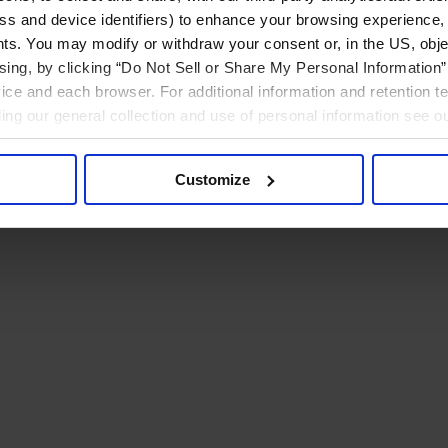
ress and device identifiers) to enhance your browsing experience,
ts. You may modify or withdraw your consent or, in the US, objec
ising, by clicking “Do Not Sell or Share My Personal Information” 
ice and each browser. For additional information and retention 
rding our general collection and use of personal information see o
Customize