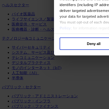
identifiers (including IP add
ヘルスセクター
deliver targeted advertisemen
バイオ医薬品
your data for targeted advert
ライフサイエンス／製薬
You must opt-out of each dev
医療提供・サービス
Policy
; for information rega
医療機器・診断・ヘルスケアテクノロジー
テクノロジー&コミュニケーション
Deny all
サイバーセキュリティ
システム、サービス及びソフトウェア
テレコミュニケーション
デジタルプラクティス
モノのインターネット（IoT)
人工知能（AI）
半導体
パブリック・セクター
パブリック・アドミニストレーション
パブリック・インフラ
パブリック・ファイナンス