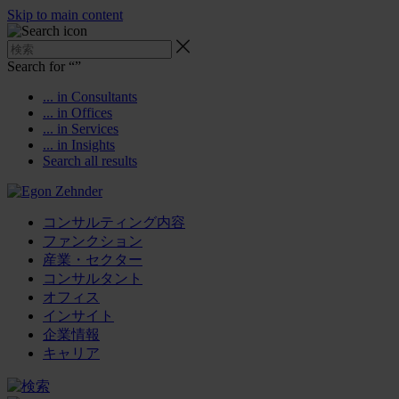
Skip to main content
Search for “
”
... in Consultants
... in Offices
... in Services
... in Insights
Search all results
コンサルティング内容
ファンクション
産業・セクター
コンサルタント
オフィス
インサイト
企業情報
キャリア