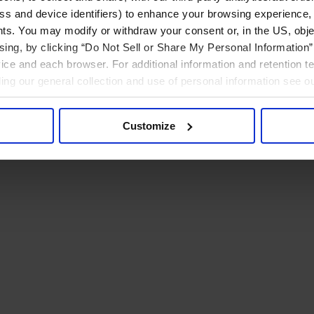
ress and device identifiers) to enhance your browsing experience,
ts. You may modify or withdraw your consent or, in the US, objec
ising, by clicking “Do Not Sell or Share My Personal Information” 
ice and each browser. For additional information and retention 
rding our general collection and use of personal information see o
Customize