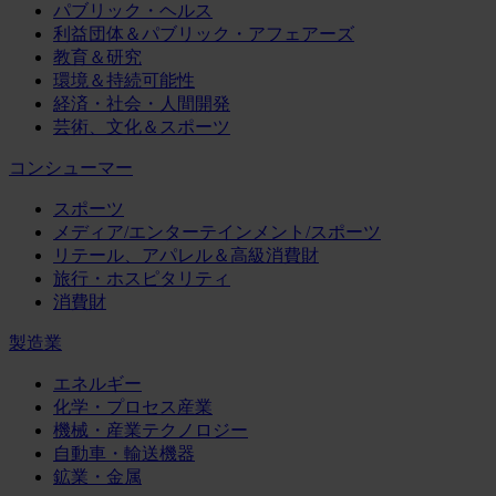
パブリック・ヘルス
利益団体＆パブリック・アフェアーズ
教育＆研究
環境＆持続可能性
経済・社会・人間開発
芸術、文化＆スポーツ
コンシューマー
スポーツ
メディア/エンターテインメント/スポーツ
リテール、アパレル＆高級消費財
旅行・ホスピタリティ
消費財
製造業
エネルギー
化学・プロセス産業
機械・産業テクノロジー
自動車・輸送機器
鉱業・金属