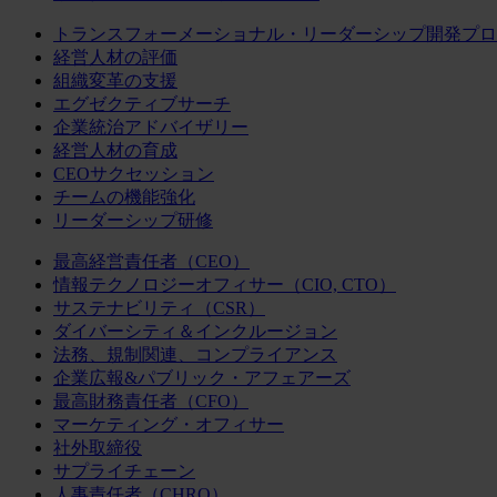
トランスフォーメーショナル・リーダーシップ開発プロ
経営人材の評価
組織変革の支援
エグゼクティブサーチ
企業統治アドバイザリー
経営人材の育成
CEOサクセッション
チームの機能強化
リーダーシップ研修
最高経営責任者（CEO）
情報テクノロジーオフィサー（CIO, CTO）
サステナビリティ（CSR）
ダイバーシティ＆インクルージョン
法務、規制関連、コンプライアンス
企業広報&パブリック・アフェアーズ
最高財務責任者（CFO）
マーケティング・オフィサー
社外取締役
サプライチェーン
人事責任者（CHRO）