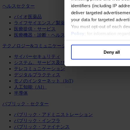
identifiers (including IP add
ヘルスセクター
deliver targeted advertisemen
バイオ医薬品
your data for targeted advert
ライフサイエンス／製薬
You must opt-out of each dev
医療提供・サービス
Policy
; for information rega
医療機器・診断・ヘルスケアテクノロジー
テクノロジー&コミュニケーション
Deny all
サイバーセキュリティ
システム、サービス及びソフトウェア
テレコミュニケーション
デジタルプラクティス
モノのインターネット（IoT)
人工知能（AI）
半導体
パブリック・セクター
パブリック・アドミニストレーション
パブリック・インフラ
パブリック・ファイナンス