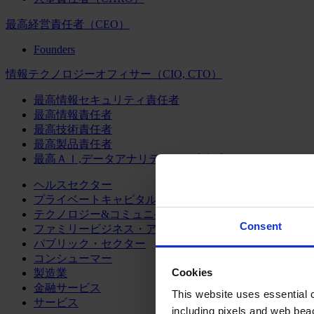
最高経営責任者（CEO）
Founders
情報テクノロジーオフィサー（CIO, CTO）
最高情報セキュリティ責任者
最高情報責任者
最高技術責任者
最高製品責任者
最高ＡＩ,データアナリティクス責任者
ヘルスセクター
プライベートキャピタル
テクノロジー&コミュニケーション
Consent
ファミリービジネス・アドバイザリー
パブリック・セクター
コンシューマー
Cookies
製造業
金融サービス
This website uses essential co
サービス
including pixels and web beac