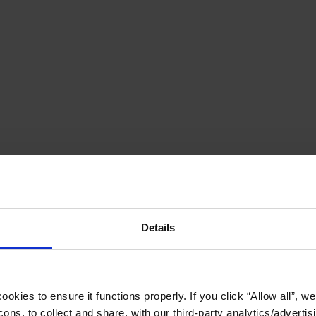
Details
okies to ensure it functions properly. If you click “Allow all”, we 
ons, to collect and share, with our third-party analytics/advertis