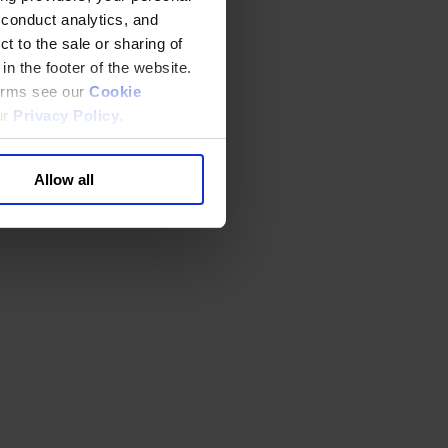
 conduct analytics, and
t to the sale or sharing of
in the footer of the website.
terms see our
Cookie
ur
Privacy Policy
.
Allow all