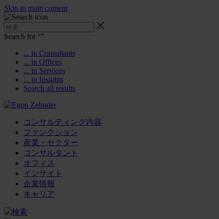
Skip to main content
Search for “
”
... in Consultants
... in Offices
... in Services
... in Insights
Search all results
コンサルティング内容
ファンクション
産業・セクター
コンサルタント
オフィス
インサイト
企業情報
キャリア