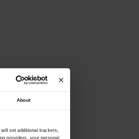
About
will set additional trackers,
ing providers, your personal