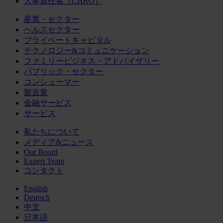
人事責任者（CHRO）
産業・セクター
ヘルスセクター
プライベートキャピタル
テクノロジー&コミュニケーション
ファミリービジネス・アドバイザリー
パブリック・セクター
コンシューマー
製造業
金融サービス
サービス
私たちについて
メディア&ニュース
Our Board
Expert Team
コンタクト
English
Deutsch
中文
日本語