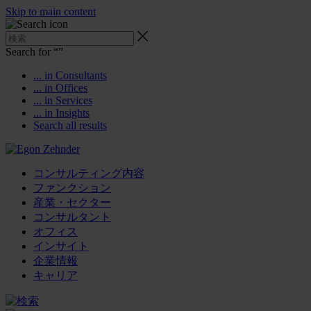
Skip to main content
Search for “
”
... in Consultants
... in Offices
... in Services
... in Insights
Search all results
コンサルティング内容
ファンクション
産業・セクター
コンサルタント
オフィス
インサイト
企業情報
キャリア