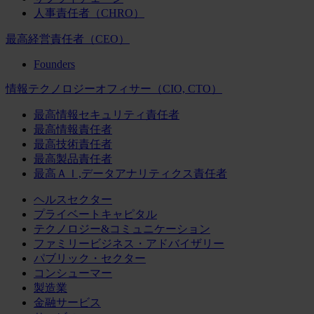
人事責任者（CHRO）
最高経営責任者（CEO）
Founders
情報テクノロジーオフィサー（CIO, CTO）
最高情報セキュリティ責任者
最高情報責任者
最高技術責任者
最高製品責任者
最高ＡＩ,データアナリティクス責任者
ヘルスセクター
プライベートキャピタル
テクノロジー&コミュニケーション
ファミリービジネス・アドバイザリー
パブリック・セクター
コンシューマー
製造業
金融サービス