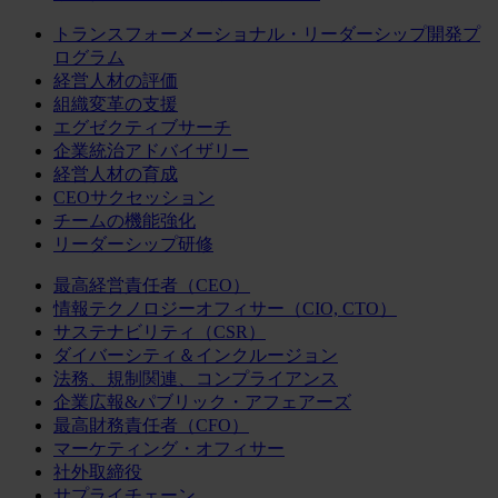
トランスフォーメーショナル・リーダーシップ開発プ
ログラム
経営人材の評価
組織変革の支援
エグゼクティブサーチ
企業統治アドバイザリー
経営人材の育成
CEOサクセッション
チームの機能強化
リーダーシップ研修
最高経営責任者（CEO）
情報テクノロジーオフィサー（CIO, CTO）
サステナビリティ（CSR）
ダイバーシティ＆インクルージョン
法務、規制関連、コンプライアンス
企業広報&パブリック・アフェアーズ
最高財務責任者（CFO）
マーケティング・オフィサー
社外取締役
サプライチェーン