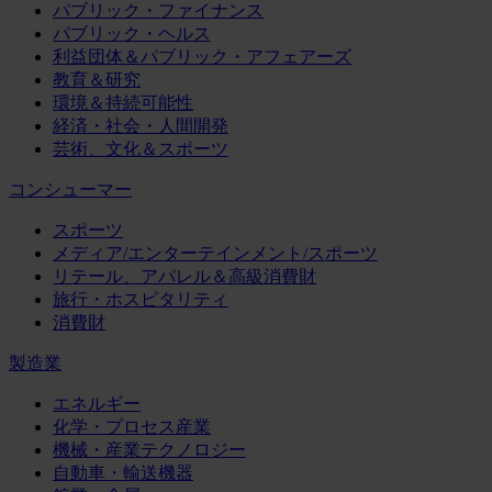
パブリック・ファイナンス
パブリック・ヘルス
利益団体＆パブリック・アフェアーズ
教育＆研究
環境＆持続可能性
経済・社会・人間開発
芸術、文化＆スポーツ
コンシューマー
スポーツ
メディア/エンターテインメント/スポーツ
リテール、アパレル＆高級消費財
旅行・ホスピタリティ
消費財
製造業
エネルギー
化学・プロセス産業
機械・産業テクノロジー
自動車・輸送機器