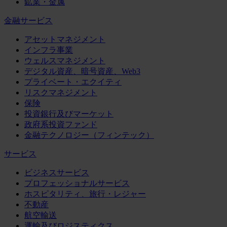
鉱業・金属
金融サービス
アセットマネジメント
インフラ事業
ウェルスマネジメント
デジタル資産、暗号資産、Web3
プライベート・エクイティ
リスクマネジメント
保険
投資銀行及びマーケット
政府系投資ファンド
金融テクノロジー（フィンテック）
サービス
ビジネスサービス
プロフェッショナルサービス
ホスピタリティ、旅行・レジャー
不動産
航空輸送
運輸及びロジスティクス