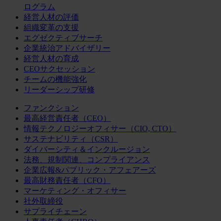
ログラム
経営人材の評価
組織変革の支援
エグゼクティブサーチ
企業統治アドバイザリー
経営人材の育成
CEOサクセッション
チームの機能強化
リーダーシップ研修
ファンクション
最高経営責任者（CEO）
情報テクノロジーオフィサー（CIO, CTO）
サステナビリティ（CSR）
ダイバーシティ＆インクルージョン
法務、規制関連、コンプライアンス
企業広報&パブリック・アフェアーズ
最高財務責任者（CFO）
マーケティング・オフィサー
社外取締役
サプライチェーン