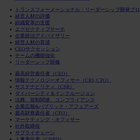
トランスフォーメーショナル・リーダーシップ開発プロ
経営人材の評価
組織変革の支援
エグゼクティブサーチ
企業統治アドバイザリー
経営人材の育成
CEOサクセッション
チームの機能強化
リーダーシップ研修
最高経営責任者（CEO）
情報テクノロジーオフィサー（CIO, CTO）
サステナビリティ（CSR）
ダイバーシティ＆インクルージョン
法務、規制関連、コンプライアンス
企業広報&パブリック・アフェアーズ
最高財務責任者（CFO）
マーケティング・オフィサー
社外取締役
サプライチェーン
人事責任者（CHRO）