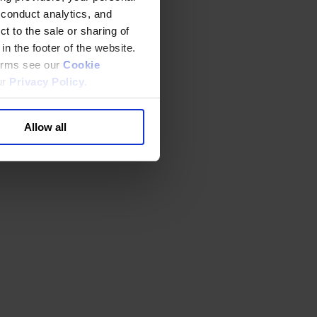
 conduct analytics, and
t to the sale or sharing of
in the footer of the website.
terms see our
Cookie
ur
Privacy Policy
.
Allow all