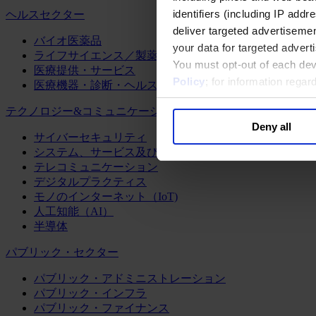
identifiers (including IP add
ヘルスセクター
deliver targeted advertisemen
バイオ医薬品
your data for targeted advert
ライフサイエンス／製薬
You must opt-out of each dev
医療提供・サービス
Policy
; for information rega
医療機器・診断・ヘルスケアテクノロジー
テクノロジー&コミュニケーション
Deny all
サイバーセキュリティ
システム、サービス及びソフトウェア
テレコミュニケーション
デジタルプラクティス
モノのインターネット（IoT)
人工知能（AI）
半導体
パブリック・セクター
パブリック・アドミニストレーション
パブリック・インフラ
パブリック・ファイナンス