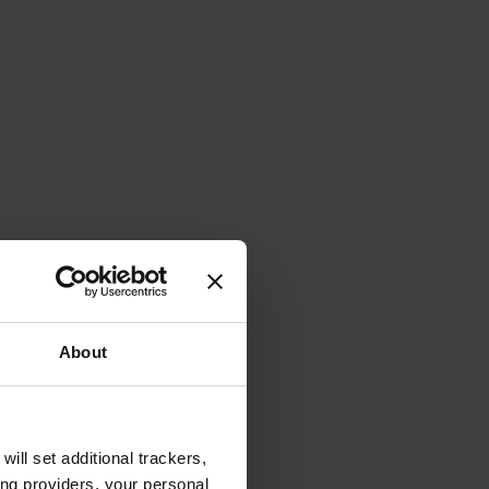
About
will set additional trackers,
ing providers, your personal