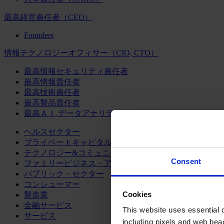
最高経営責任者（CEO）
Founders
情報テクノロジーオフィサー（CIO, CTO）
最高情報セキュリティ責任者
最高情報責任者
最高技術責任者
最高製品責任者
最高ＡＩ,データアナリティクス責任者
ヘルスセクター
プライベートキャピタル
テクノロジー&コミュニケーション
Consent
ファミリービジネス・アドバイザリー
パブリック・セクター
コンシューマー
Cookies
製造業
金融サービス
This website uses essential co
サービス
including pixels and web beac