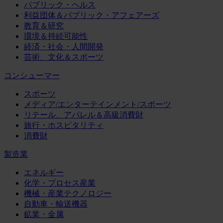
パブリック・ヘルス
利益団体＆パブリック・アフェアーズ
教育＆研究
環境＆持続可能性
経済・社会・人間開発
芸術、文化＆スポーツ
コンシューマー
スポーツ
メディア/エンターテインメント/スポーツ
リテール、アパレル＆高級消費財
旅行・ホスピタリティ
消費財
製造業
エネルギー
化学・プロセス産業
機械・産業テクノロジー
自動車・輸送機器
鉱業・金属