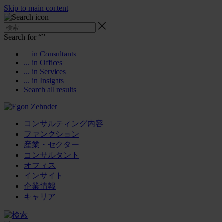
Skip to main content
Search for “
”
... in Consultants
... in Offices
... in Services
... in Insights
Search all results
コンサルティング内容
ファンクション
産業・セクター
コンサルタント
オフィス
インサイト
企業情報
キャリア