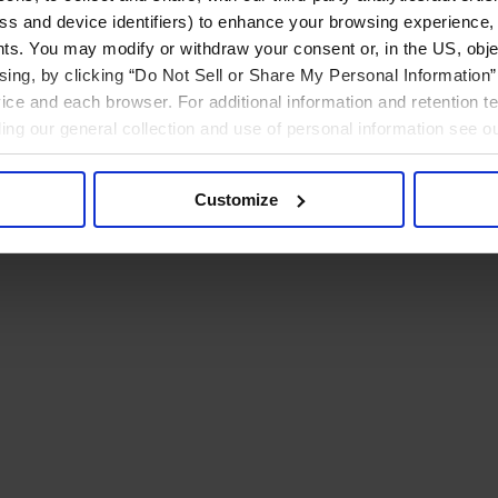
ress and device identifiers) to enhance your browsing experience,
ts. You may modify or withdraw your consent or, in the US, objec
ising, by clicking “Do Not Sell or Share My Personal Information” 
ice and each browser. For additional information and retention 
rding our general collection and use of personal information see o
Customize