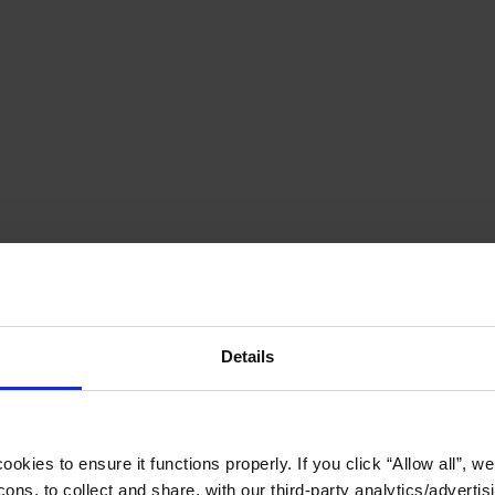
Details
okies to ensure it functions properly. If you click “Allow all”, we 
ons, to collect and share, with our third-party analytics/advertis