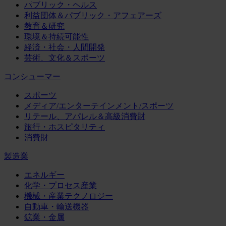
パブリック・ヘルス
利益団体＆パブリック・アフェアーズ
教育＆研究
環境＆持続可能性
経済・社会・人間開発
芸術、文化＆スポーツ
コンシューマー
スポーツ
メディア/エンターテインメント/スポーツ
リテール、アパレル＆高級消費財
旅行・ホスピタリティ
消費財
製造業
エネルギー
化学・プロセス産業
機械・産業テクノロジー
自動車・輸送機器
鉱業・金属