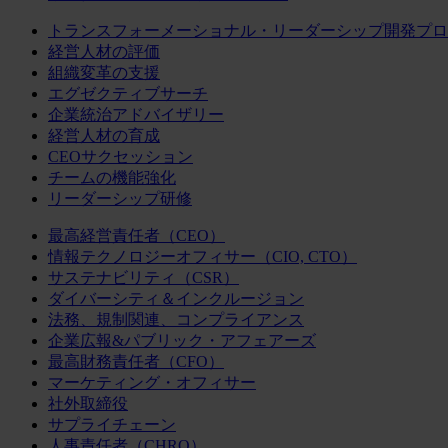
トランスフォーメーショナル・リーダーシップ開発プロ
経営人材の評価
組織変革の支援
エグゼクティブサーチ
企業統治アドバイザリー
経営人材の育成
CEOサクセッション
チームの機能強化
リーダーシップ研修
最高経営責任者（CEO）
情報テクノロジーオフィサー（CIO, CTO）
サステナビリティ（CSR）
ダイバーシティ＆インクルージョン
法務、規制関連、コンプライアンス
企業広報&パブリック・アフェアーズ
最高財務責任者（CFO）
マーケティング・オフィサー
社外取締役
サプライチェーン
人事責任者（CHRO）