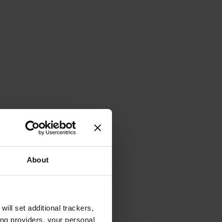
About
will set additional trackers,
ing providers, your personal