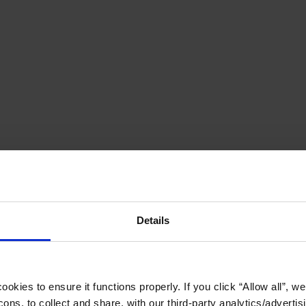
Details
okies to ensure it functions properly. If you click “Allow all”, we 
ons, to collect and share, with our third-party analytics/advertis