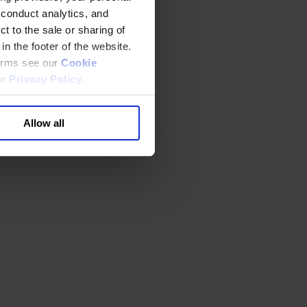
 conduct analytics, and
t to the sale or sharing of
in the footer of the website.
terms see our
Cookie
ur
Privacy Policy
.
Allow all