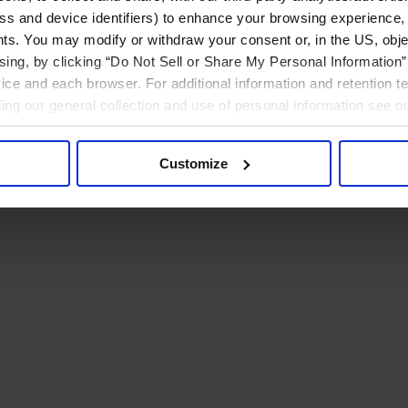
ress and device identifiers) to enhance your browsing experience,
ts. You may modify or withdraw your consent or, in the US, objec
ising, by clicking “Do Not Sell or Share My Personal Information” 
ice and each browser. For additional information and retention 
rding our general collection and use of personal information see o
Customize