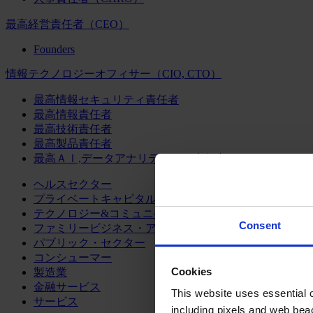
最高経営責任者（CEO）
Founders
情報テクノロジーオフィサー（CIO, CTO）
最高情報セキュリティ責任者
最高情報責任者
最高技術責任者
最高製品責任者
最高ＡＩ,データアナリティクス責任者
ヘルスセクター
プライベートキャピタル
テクノロジー&コミュニケーション
Consent
ファミリービジネス・アドバイザリー
パブリック・セクター
コンシューマー
Cookies
製造業
金融サービス
This website uses essential co
サービス
including pixels and web beac