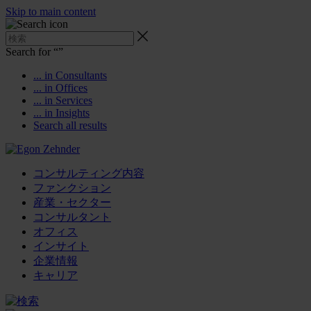
Skip to main content
Search for “
”
... in Consultants
... in Offices
... in Services
... in Insights
Search all results
コンサルティング内容
ファンクション
産業・セクター
コンサルタント
オフィス
インサイト
企業情報
キャリア