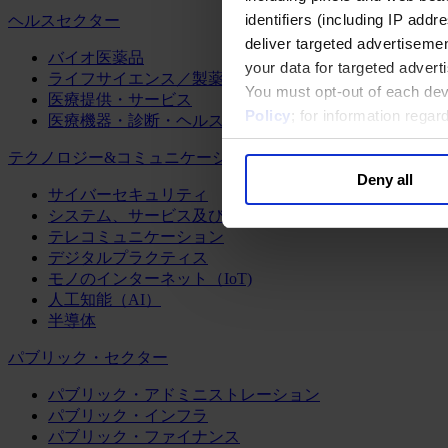
identifiers (including IP add
ヘルスセクター
deliver targeted advertisemen
バイオ医薬品
your data for targeted advert
ライフサイエンス／製薬
You must opt-out of each dev
医療提供・サービス
Policy
; for information rega
医療機器・診断・ヘルスケアテクノロジー
テクノロジー&コミュニケーション
Deny all
サイバーセキュリティ
システム、サービス及びソフトウェア
テレコミュニケーション
デジタルプラクティス
モノのインターネット（IoT)
人工知能（AI）
半導体
パブリック・セクター
パブリック・アドミニストレーション
パブリック・インフラ
パブリック・ファイナンス