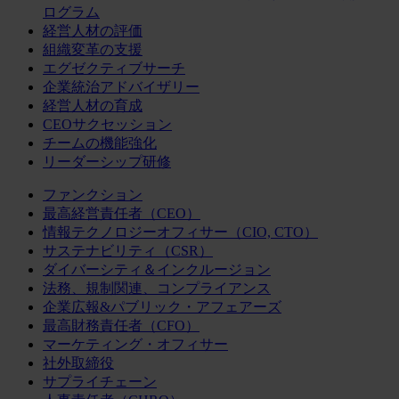
ログラム
経営人材の評価
組織変革の支援
エグゼクティブサーチ
企業統治アドバイザリー
経営人材の育成
CEOサクセッション
チームの機能強化
リーダーシップ研修
ファンクション
最高経営責任者（CEO）
情報テクノロジーオフィサー（CIO, CTO）
サステナビリティ（CSR）
ダイバーシティ＆インクルージョン
法務、規制関連、コンプライアンス
企業広報&パブリック・アフェアーズ
最高財務責任者（CFO）
マーケティング・オフィサー
社外取締役
サプライチェーン