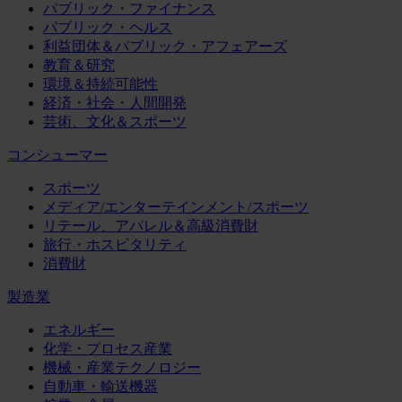
パブリック・ファイナンス
パブリック・ヘルス
利益団体＆パブリック・アフェアーズ
教育＆研究
環境＆持続可能性
経済・社会・人間開発
芸術、文化＆スポーツ
コンシューマー
スポーツ
メディア/エンターテインメント/スポーツ
リテール、アパレル＆高級消費財
旅行・ホスピタリティ
消費財
製造業
エネルギー
化学・プロセス産業
機械・産業テクノロジー
自動車・輸送機器