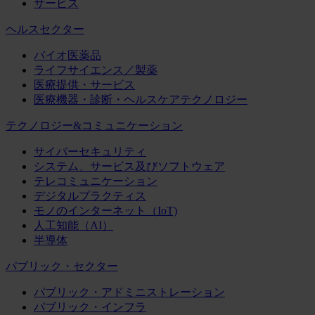
サービス
ヘルスセクター
バイオ医薬品
ライフサイエンス／製薬
医療提供・サービス
医療機器・診断・ヘルスケアテクノロジー
テクノロジー&コミュニケーション
サイバーセキュリティ
システム、サービス及びソフトウェア
テレコミュニケーション
デジタルプラクティス
モノのインターネット（IoT)
人工知能（AI）
半導体
パブリック・セクター
パブリック・アドミニストレーション
パブリック・インフラ