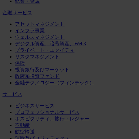
鉱業・金属
金融サービス
アセットマネジメント
インフラ事業
ウェルスマネジメント
デジタル資産、暗号資産、Web3
プライベート・エクイティ
リスクマネジメント
保険
投資銀行及びマーケット
政府系投資ファンド
金融テクノロジー（フィンテック）
サービス
ビジネスサービス
プロフェッショナルサービス
ホスピタリティ、旅行・レジャー
不動産
航空輸送
運輸及びロジスティクス