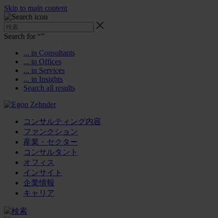
Skip to main content
Search for “
”
... in Consultants
... in Offices
... in Services
... in Insights
Search all results
コンサルティング内容
ファンクション
産業・セクター
コンサルタント
オフィス
インサイト
企業情報
キャリア