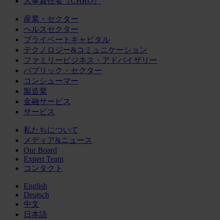
人事責任者（CHRO）
産業・セクター
ヘルスセクター
プライベートキャピタル
テクノロジー&コミュニケーション
ファミリービジネス・アドバイザリー
パブリック・セクター
コンシューマー
製造業
金融サービス
サービス
私たちについて
メディア&ニュース
Our Board
Expert Team
コンタクト
English
Deutsch
中文
日本語