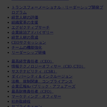
トランスフォーメーショナル・リーダーシップ開発プ
ログラム
経営人材の評価
組織変革の支援
エグゼクティブサーチ
企業統治アドバイザリー
経営人材の育成
CEOサクセッション
チームの機能強化
リーダーシップ研修
最高経営責任者（CEO）
情報テクノロジーオフィサー（CIO, CTO）
サステナビリティ（CSR）
ダイバーシティ＆インクルージョン
法務、規制関連、コンプライアンス
企業広報&パブリック・アフェアーズ
最高財務責任者（CFO）
マーケティング・オフィサー
社外取締役
サプライチェーン