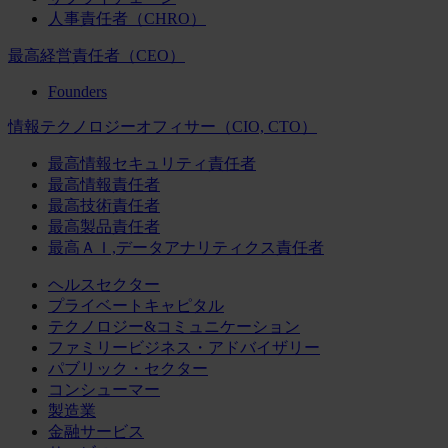
人事責任者（CHRO）
最高経営責任者（CEO）
Founders
情報テクノロジーオフィサー（CIO, CTO）
最高情報セキュリティ責任者
最高情報責任者
最高技術責任者
最高製品責任者
最高ＡＩ,データアナリティクス責任者
ヘルスセクター
プライベートキャピタル
テクノロジー&コミュニケーション
ファミリービジネス・アドバイザリー
パブリック・セクター
コンシューマー
製造業
金融サービス