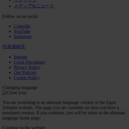
メディア&ニュース
Follow us on social
LinkedIn
YouTube
Instagram
代表連絡先
Imprint
Legal Disclaimer
Privacy Policy
Our Policies
Cookie Policy
Changing language
You are switching to an alternate language version of the Egon
Zehnder website. The page you are currently on does not have a
translated version. If you continue, you will be taken to the alternate
language home page.
Continue to the
website