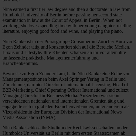
Nina earned a first-tier law degree and then a doctorate in law from
Humboldt University of Berlin before passing her second state
examination in law at the Court of Appeal in Berlin. When not
working, she loves spending time with her young daughter, reading
literature, enjoying good food and wine, and playing the piano.
Nina Ranke ist in der Praxisgruppe Consumer im Züricher Büro von
Egon Zehnder tätig und konzentriert sich auf die Bereiche Medien,
Luxus und Lifestyle. Ihre Klienten schätzen an ihr vor allem ihre
umfassende praktische Managementerfahrung und
Branchenkenntnis.
Bevor sie zu Egon Zehnder kam, hatte Nina Ranke eine Reihe von
Managementpositionen beim Axel Springer Verlag in Berlin und
Zürich inne, darunter Director of International Licensing, Head of
B2B-Marketing, Chief Operating Officer International und zuletzt
Managing Director für Business Media. Außerdem war sie in
verschiedenen nationalen und internationalen Gremien tätig und
engagierte sich in globalen Branchenverbänden, unter anderem als
Vizepräsidentin der European Division der International News
Media Association (INMA).
Nina Ranke schloss ihr Studium der Rechtswissenschaften an der
Humboldt-Universität zu Berlin mit dem ersten Staatsexamen ab