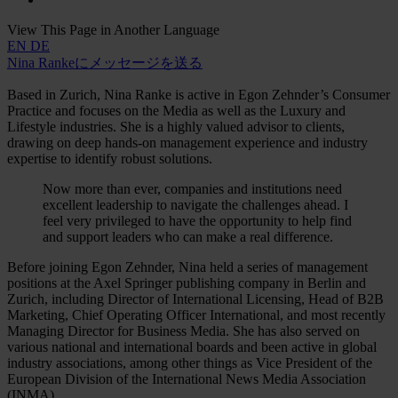
View This Page in Another Language
EN
DE
Nina Rankeにメッセージを送る
Based in Zurich, Nina Ranke is active in Egon Zehnder’s Consumer
Practice and focuses on the Media as well as the Luxury and
Lifestyle industries. She is a highly valued advisor to clients,
drawing on deep hands-on management experience and industry
expertise to identify robust solutions.
Now more than ever, companies and institutions need
excellent leadership to navigate the challenges ahead. I
feel very privileged to have the opportunity to help find
and support leaders who can make a real difference.
Before joining Egon Zehnder, Nina held a series of management
positions at the Axel Springer publishing company in Berlin and
Zurich, including Director of International Licensing, Head of B2B
Marketing, Chief Operating Officer International, and most recently
Managing Director for Business Media. She has also served on
various national and international boards and been active in global
industry associations, among other things as Vice President of the
European Division of the International News Media Association
(INMA).