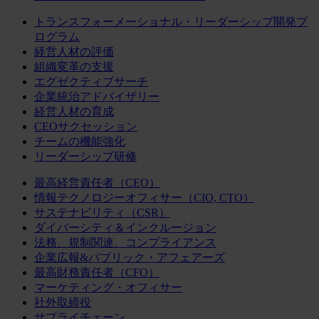
トランスフォーメーショナル・リーダーシップ開発プ
ログラム
経営人材の評価
組織変革の支援
エグゼクティブサーチ
企業統治アドバイザリー
経営人材の育成
CEOサクセッション
チームの機能強化
リーダーシップ研修
最高経営責任者（CEO）
情報テクノロジーオフィサー（CIO, CTO）
サステナビリティ（CSR）
ダイバーシティ＆インクルージョン
法務、規制関連、コンプライアンス
企業広報&パブリック・アフェアーズ
最高財務責任者（CFO）
マーケティング・オフィサー
社外取締役
サプライチェーン