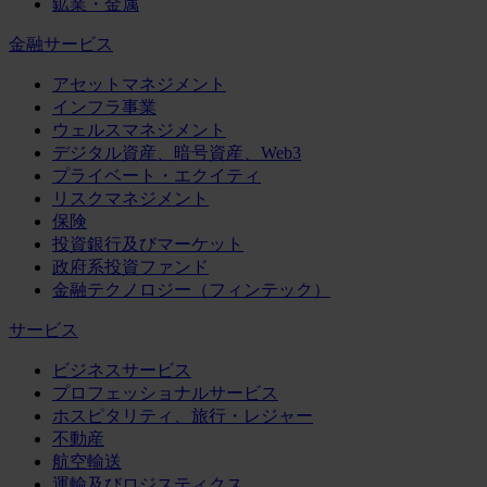
鉱業・金属
金融サービス
アセットマネジメント
インフラ事業
ウェルスマネジメント
デジタル資産、暗号資産、Web3
プライベート・エクイティ
リスクマネジメント
保険
投資銀行及びマーケット
政府系投資ファンド
金融テクノロジー（フィンテック）
サービス
ビジネスサービス
プロフェッショナルサービス
ホスピタリティ、旅行・レジャー
不動産
航空輸送
運輸及びロジスティクス