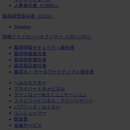
人事責任者（CHRO）
最高経営責任者（CEO）
Founders
情報テクノロジーオフィサー（CIO, CTO）
最高情報セキュリティ責任者
最高情報責任者
最高技術責任者
最高製品責任者
最高ＡＩ,データアナリティクス責任者
ヘルスセクター
プライベートキャピタル
テクノロジー&コミュニケーション
ファミリービジネス・アドバイザリー
パブリック・セクター
コンシューマー
製造業
金融サービス