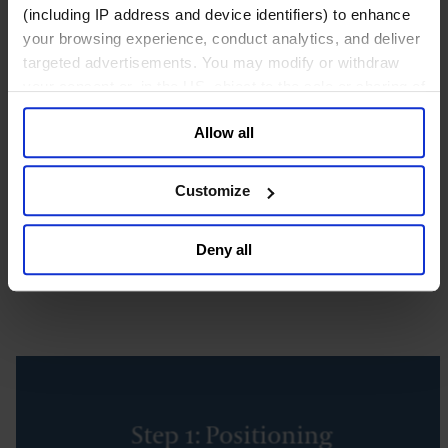
(including IP address and device identifiers) to enhance
your browsing experience, conduct analytics, and deliver
targeted advertisements. You may modify or withdraw
your consent or, in the US, object to the sale or sharing of
your data for targeted advertising, by clicking “Do Not
Allow all
Sell or Share My Personal Information” in the footer of
the website. You must opt-out of each device and each
browser. For additional information and retention terms
Customize
see our
Cookie Policy
; for information regarding our
general collection and use of personal information see
Deny all
our
Privacy Policy
.