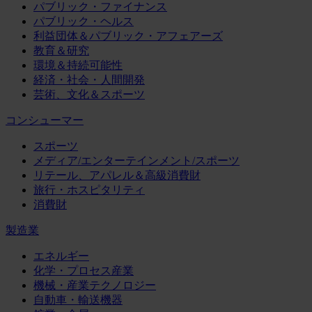
パブリック・ファイナンス
パブリック・ヘルス
利益団体＆パブリック・アフェアーズ
教育＆研究
環境＆持続可能性
経済・社会・人間開発
芸術、文化＆スポーツ
コンシューマー
スポーツ
メディア/エンターテインメント/スポーツ
リテール、アパレル＆高級消費財
旅行・ホスピタリティ
消費財
製造業
エネルギー
化学・プロセス産業
機械・産業テクノロジー
自動車・輸送機器