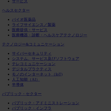
サービス
ヘルスセクター
バイオ医薬品
ライフサイエンス／製薬
医療提供・サービス
医療機器・診断・ヘルスケアテクノロジー
テクノロジー&コミュニケーション
サイバーセキュリティ
システム、サービス及びソフトウェア
テレコミュニケーション
デジタルプラクティス
モノのインターネット（IoT)
人工知能（AI）
半導体
パブリック・セクター
パブリック・アドミニストレーション
パブリック・インフラ