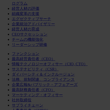
ログラム
経営人材の評価
組織変革の支援
エグゼクティブサーチ
企業統治アドバイザリー
経営人材の育成
CEOサクセッション
チームの機能強化
リーダーシップ研修
ファンクション
最高経営責任者（CEO）
情報テクノロジーオフィサー（CIO, CTO）
サステナビリティ（CSR）
ダイバーシティ＆インクルージョン
法務、規制関連、コンプライアンス
企業広報&パブリック・アフェアーズ
最高財務責任者（CFO）
マーケティング・オフィサー
社外取締役
サプライチェーン