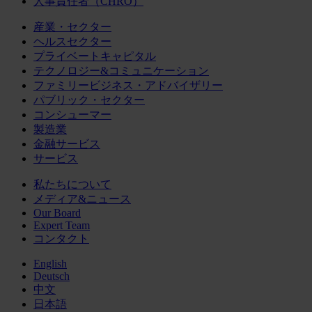
人事責任者（CHRO）
産業・セクター
ヘルスセクター
プライベートキャピタル
テクノロジー&コミュニケーション
ファミリービジネス・アドバイザリー
パブリック・セクター
コンシューマー
製造業
金融サービス
サービス
私たちについて
メディア&ニュース
Our Board
Expert Team
コンタクト
English
Deutsch
中文
日本語