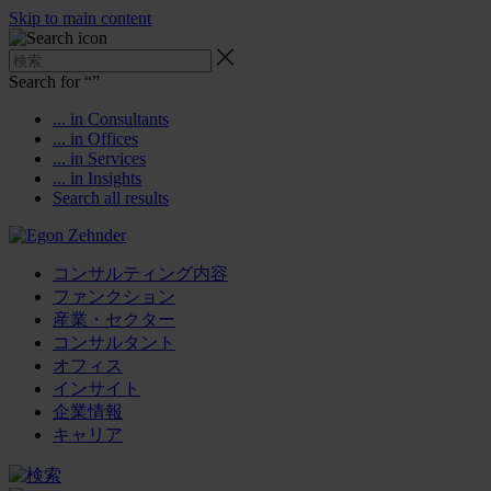
Skip to main content
Search for “
”
... in Consultants
... in Offices
... in Services
... in Insights
Search all results
コンサルティング内容
ファンクション
産業・セクター
コンサルタント
オフィス
インサイト
企業情報
キャリア