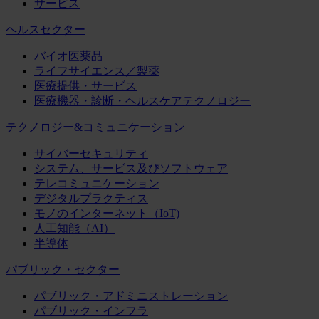
サービス
ヘルスセクター
バイオ医薬品
ライフサイエンス／製薬
医療提供・サービス
医療機器・診断・ヘルスケアテクノロジー
テクノロジー&コミュニケーション
サイバーセキュリティ
システム、サービス及びソフトウェア
テレコミュニケーション
デジタルプラクティス
モノのインターネット（IoT)
人工知能（AI）
半導体
パブリック・セクター
パブリック・アドミニストレーション
パブリック・インフラ