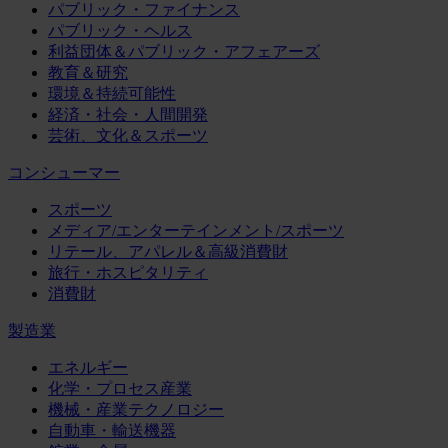
パブリック・ファイナンス
パブリック・ヘルス
利益団体＆パブリック・アフェアーズ
教育＆研究
環境＆持続可能性
経済・社会・人間開発
芸術、文化＆スポーツ
コンシューマー
スポーツ
メディア/エンターテインメント/スポーツ
リテール、アパレル＆高級消費財
旅行・ホスピタリティ
消費財
製造業
エネルギー
化学・プロセス産業
機械・産業テクノロジー
自動車・輸送機器