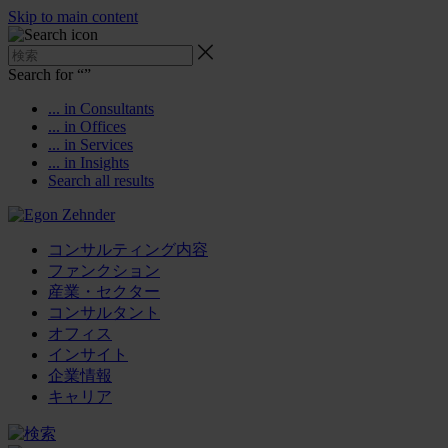
Skip to main content
Search for “
”
... in Consultants
... in Offices
... in Services
... in Insights
Search all results
コンサルティング内容
ファンクション
産業・セクター
コンサルタント
オフィス
インサイト
企業情報
キャリア