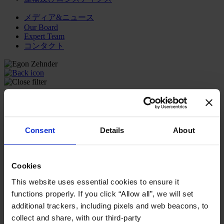
メディア&ニュース
Our Board
Expert Team
コンタクト
コンサルティング内容
ファンクション
産業・セクター
Consent
Details
About
コンサルタント
オフィス
インサイト
企業情報
Cookies
キャリア
This website uses essential cookies to ensure it
日本語
Change
functions properly. If you click “Allow all”, we will set
additional trackers, including pixels and web beacons, to
コンサルティング内容
collect and share, with our third-party
トランスフォーメーショナル・リーダーシップ開発プ