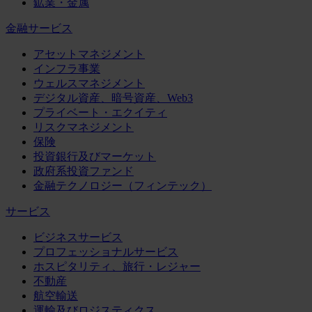
鉱業・金属
金融サービス
アセットマネジメント
インフラ事業
ウェルスマネジメント
デジタル資産、暗号資産、Web3
プライベート・エクイティ
リスクマネジメント
保険
投資銀行及びマーケット
政府系投資ファンド
金融テクノロジー（フィンテック）
サービス
ビジネスサービス
プロフェッショナルサービス
ホスピタリティ、旅行・レジャー
不動産
航空輸送
運輸及びロジスティクス