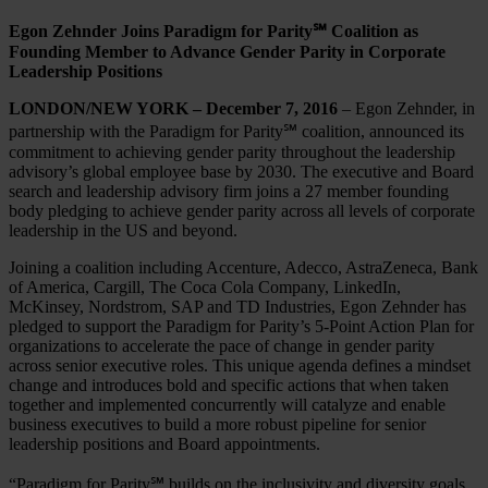
Egon Zehnder Joins Paradigm for Parity℠ Coalition as
Founding Member to Advance Gender Parity in Corporate
Leadership Positions
LONDON/NEW YORK – December 7, 2016
– Egon Zehnder, in
partnership with the Paradigm for Parity℠ coalition, announced its
commitment to achieving gender parity throughout the leadership
advisory’s global employee base by 2030. The executive and Board
search and leadership advisory firm joins a 27 member founding
body pledging to achieve gender parity across all levels of corporate
leadership in the US and beyond.
Joining a coalition including Accenture, Adecco, AstraZeneca, Bank
of America, Cargill, The Coca Cola Company, LinkedIn,
McKinsey, Nordstrom, SAP and TD Industries, Egon Zehnder has
pledged to support the Paradigm for Parity’s 5-Point Action Plan for
organizations to accelerate the pace of change in gender parity
across senior executive roles. This unique agenda defines a mindset
change and introduces bold and specific actions that when taken
together and implemented concurrently will catalyze and enable
business executives to build a more robust pipeline for senior
leadership positions and Board appointments.
“Paradigm for Parity℠ builds on the inclusivity and diversity goals