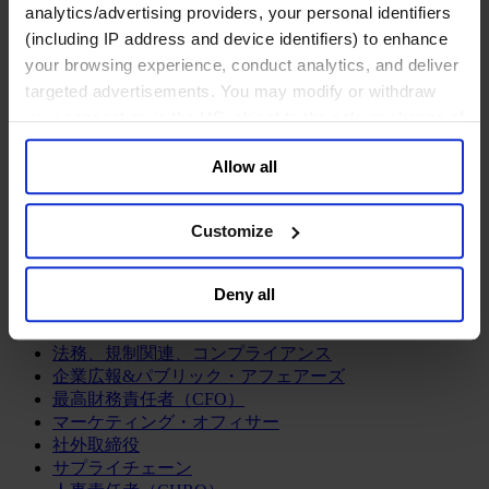
analytics/advertising providers, your personal identifiers
ログラム
経営人材の評価
(including IP address and device identifiers) to enhance
組織変革の支援
your browsing experience, conduct analytics, and deliver
エグゼクティブサーチ
targeted advertisements. You may modify or withdraw
企業統治アドバイザリー
your consent or, in the US, object to the sale or sharing of
経営人材の育成
your data for targeted advertising, by clicking “Do Not
CEOサクセッション
Allow all
Sell or Share My Personal Information” in the footer of
チームの機能強化
the website. You must opt-out of each device and each
リーダーシップ研修
browser. For additional information and retention terms
Customize
ファンクション
see our
Cookie Policy
; for information regarding our
最高経営責任者（CEO）
general collection and use of personal information see
情報テクノロジーオフィサー（CIO, CTO）
Deny all
our
Privacy Policy
.
サステナビリティ（CSR）
ダイバーシティ＆インクルージョン
法務、規制関連、コンプライアンス
企業広報&パブリック・アフェアーズ
最高財務責任者（CFO）
マーケティング・オフィサー
社外取締役
サプライチェーン