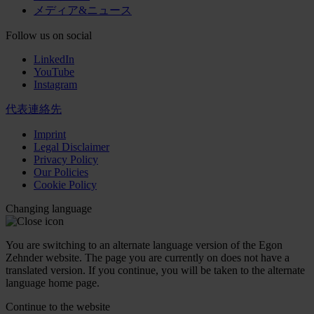
メディア&ニュース
Follow us on social
LinkedIn
YouTube
Instagram
代表連絡先
Imprint
Legal Disclaimer
Privacy Policy
Our Policies
Cookie Policy
Changing language
You are switching to an alternate language version of the Egon
Zehnder website. The page you are currently on does not have a
translated version. If you continue, you will be taken to the alternate
language home page.
Continue to the
website