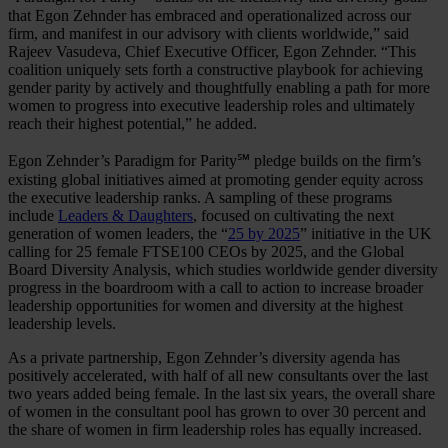
that Egon Zehnder has embraced and operationalized across our
firm, and manifest in our advisory with clients worldwide,” said
Rajeev Vasudeva, Chief Executive Officer, Egon Zehnder. “This
coalition uniquely sets forth a constructive playbook for achieving
gender parity by actively and thoughtfully enabling a path for more
women to progress into executive leadership roles and ultimately
reach their highest potential,” he added.
Egon Zehnder’s Paradigm for Parity℠ pledge builds on the firm’s
existing global initiatives aimed at promoting gender equity across
the executive leadership ranks. A sampling of these programs
include
Leaders & Daughters
, focused on cultivating the next
generation of women leaders, the “
25 by 2025
” initiative in the UK
calling for 25 female FTSE100 CEOs by 2025, and the Global
Board Diversity Analysis, which studies worldwide gender diversity
progress in the boardroom with a call to action to increase broader
leadership opportunities for women and diversity at the highest
leadership levels.
As a private partnership, Egon Zehnder’s diversity agenda has
positively accelerated, with half of all new consultants over the last
two years added being female. In the last six years, the overall share
of women in the consultant pool has grown to over 30 percent and
the share of women in firm leadership roles has equally increased.