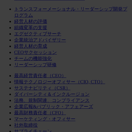
トランスフォーメーショナル・リーダーシップ開発プ
ログラム
経営人材の評価
組織変革の支援
エグゼクティブサーチ
企業統治アドバイザリー
経営人材の育成
CEOサクセッション
チームの機能強化
リーダーシップ研修
最高経営責任者（CEO）
情報テクノロジーオフィサー（CIO, CTO）
サステナビリティ（CSR）
ダイバーシティ＆インクルージョン
法務、規制関連、コンプライアンス
企業広報&パブリック・アフェアーズ
最高財務責任者（CFO）
マーケティング・オフィサー
社外取締役
サプライチェーン