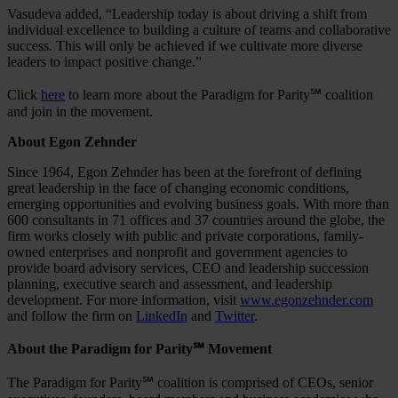
Vasudeva added, “Leadership today is about driving a shift from
individual excellence to building a culture of teams and collaborative
success. This will only be achieved if we cultivate more diverse
leaders to impact positive change.”
Click
here
to learn more about the Paradigm for Parity℠ coalition
and join in the movement.
About Egon Zehnder
Since 1964, Egon Zehnder has been at the forefront of defining
great leadership in the face of changing economic conditions,
emerging opportunities and evolving business goals. With more than
600 consultants in 71 offices and 37 countries around the globe, the
firm works closely with public and private corporations, family-
owned enterprises and nonprofit and government agencies to
provide board advisory services, CEO and leadership succession
planning, executive search and assessment, and leadership
development. For more information, visit
www.egonzehnder.com
and follow the firm on
LinkedIn
and
Twitter
.
About the Paradigm for Parity℠
Movement
The Paradigm for Parity℠ coalition is comprised of CEOs, senior