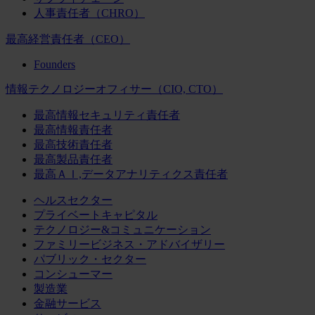
人事責任者（CHRO）
最高経営責任者（CEO）
Founders
情報テクノロジーオフィサー（CIO, CTO）
最高情報セキュリティ責任者
最高情報責任者
最高技術責任者
最高製品責任者
最高ＡＩ,データアナリティクス責任者
ヘルスセクター
プライベートキャピタル
テクノロジー&コミュニケーション
ファミリービジネス・アドバイザリー
パブリック・セクター
コンシューマー
製造業
金融サービス