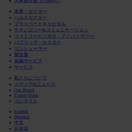
人事責任者（CHRO）
産業・セクター
ヘルスセクター
プライベートキャピタル
テクノロジー&コミュニケーション
ファミリービジネス・アドバイザリー
パブリック・セクター
コンシューマー
製造業
金融サービス
サービス
私たちについて
メディア&ニュース
Our Board
Expert Team
コンタクト
English
Deutsch
中文
日本語