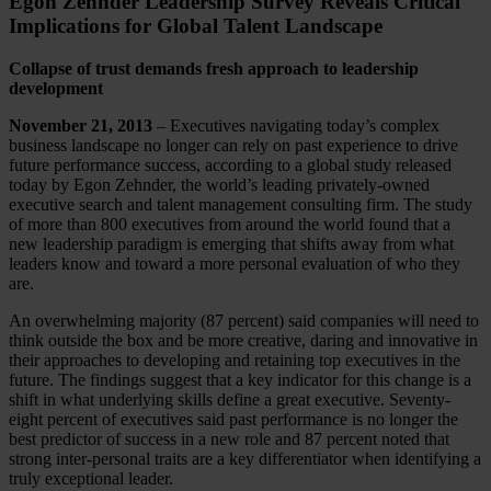
Egon Zehnder Leadership Survey Reveals Critical
Implications for Global Talent Landscape
Collapse of trust demands fresh approach to leadership
development
November 21, 2013
– Executives navigating today’s complex
business landscape no longer can rely on past experience to drive
future performance success, according to a global study released
today by Egon Zehnder, the world’s leading privately-owned
executive search and talent management consulting firm. The study
of more than 800 executives from around the world found that a
new leadership paradigm is emerging that shifts away from what
leaders know and toward a more personal evaluation of who they
are.
An overwhelming majority (87 percent) said companies will need to
think outside the box and be more creative, daring and innovative in
their approaches to developing and retaining top executives in the
future. The findings suggest that a key indicator for this change is a
shift in what underlying skills define a great executive. Seventy-
eight percent of executives said past performance is no longer the
best predictor of success in a new role and 87 percent noted that
strong inter-personal traits are a key differentiator when identifying a
truly exceptional leader.