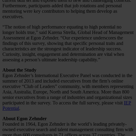
current skill set and exposed them to new and challenging contexts.
Furthermore, participants added that job rotations and personal
mentoring were key contributors to helping them develop as
executives.
“The notion of high performance equating to high potential no
longer holds true,” said Karena Strella, Global Head of Management
Assessment at Egon Zehnder. “Our experience underscores the
findings of this survey, showing that specific personal traits and
characteristics are the strongest indicator of leadership success.
Curiosity, insight, engagement and determination are vital when
assessing a person’s ultimate leadership capability.”
About the Study
Egon Zehnder’s International Executive Panel was conducted in the
summer of 2013 and included executives from the firm’s online
executive “Club of Leaders” community, with members representing
Asia, Australia, Europe, North and South America. More than 800
senior executives from a range of industries and organizational sizes
participated in the survey. To access the full survey, please visit
IEP
Potential
.
About Egon Zehnder
Founded in 1964, Egon Zehnder is the world’s leading privately-
owned executive search and talent management consulting firm with
more than 600 consultants in 71 offices across 37 countries. The