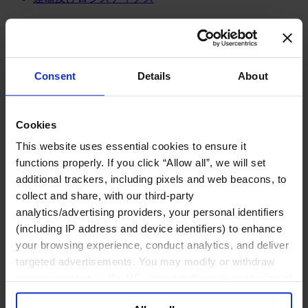
メディア&ニュース
Our Board
Expert Team
コンタクト
Consent
Details
About
Cookies
コンサルティング内容
This website uses essential cookies to ensure it
ファンクション
functions properly. If you click “Allow all”, we will set
産業・セクター
additional trackers, including pixels and web beacons, to
コンサルタント
オフィス
collect and share, with our third-party
インサイト
analytics/advertising providers, your personal identifiers
企業情報
(including IP address and device identifiers) to enhance
キャリア
your browsing experience, conduct analytics, and deliver
targeted advertisements. You may modify or withdraw
日本語
Change
your consent or, in the US, object to the sale or sharing of
コンサルティング内容
your data for targeted advertising, by clicking “Do Not
トランスフォーメーショナル・リーダーシップ開発プ