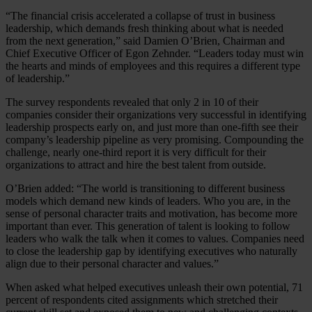
“The financial crisis accelerated a collapse of trust in business
leadership, which demands fresh thinking about what is needed
from the next generation,” said Damien O’Brien, Chairman and
Chief Executive Officer of Egon Zehnder. “Leaders today must win
the hearts and minds of employees and this requires a different type
of leadership.”
The survey respondents revealed that only 2 in 10 of their
companies consider their organizations very successful in identifying
leadership prospects early on, and just more than one-fifth see their
company’s leadership pipeline as very promising. Compounding the
challenge, nearly one-third report it is very difficult for their
organizations to attract and hire the best talent from outside.
O’Brien added: “The world is transitioning to different business
models which demand new kinds of leaders. Who you are, in the
sense of personal character traits and motivation, has become more
important than ever. This generation of talent is looking to follow
leaders who walk the talk when it comes to values. Companies need
to close the leadership gap by identifying executives who naturally
align due to their personal character and values.”
When asked what helped executives unleash their own potential, 71
percent of respondents cited assignments which stretched their