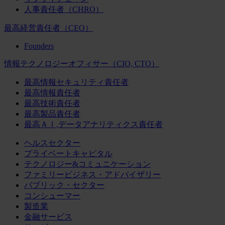
人事責任者（CHRO）
最高経営責任者（CEO）
Founders
情報テクノロジーオフィサー（CIO, CTO）
最高情報セキュリティ責任者
最高情報責任者
最高技術責任者
最高製品責任者
最高ＡＩ,データアナリティクス責任者
ヘルスセクター
プライベートキャピタル
テクノロジー&コミュニケーション
ファミリービジネス・アドバイザリー
パブリック・セクター
コンシューマー
製造業
金融サービス