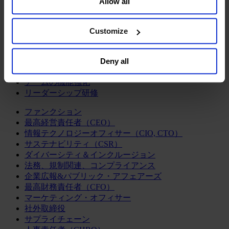
Allow all
Sell or Share My Personal Information” in the footer of
ログラム
the website. You must opt-out of each device and each
経営人材の評価
browser. For additional information and retention terms
組織変革の支援
Customize
エグゼクティブサーチ
see our
Cookie Policy
; for information regarding our
企業統治アドバイザリー
general collection and use of personal information see
経営人材の育成
Deny all
our
Privacy Policy
.
CEOサクセッション
チームの機能強化
リーダーシップ研修
ファンクション
最高経営責任者（CEO）
情報テクノロジーオフィサー（CIO, CTO）
サステナビリティ（CSR）
ダイバーシティ＆インクルージョン
法務、規制関連、コンプライアンス
企業広報&パブリック・アフェアーズ
最高財務責任者（CFO）
マーケティング・オフィサー
社外取締役
サプライチェーン