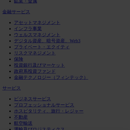
鉱業・金属
金融サービス
アセットマネジメント
インフラ事業
ウェルスマネジメント
デジタル資産、暗号資産、Web3
プライベート・エクイティ
リスクマネジメント
保険
投資銀行及びマーケット
政府系投資ファンド
金融テクノロジー（フィンテック）
サービス
ビジネスサービス
プロフェッショナルサービス
ホスピタリティ、旅行・レジャー
不動産
航空輸送
運輸及びロジスティクス