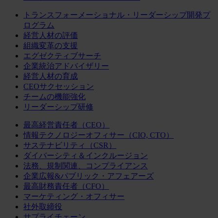
トランスフォーメーショナル・リーダーシップ開発プ
ログラム
経営人材の評価
組織変革の支援
エグゼクティブサーチ
企業統治アドバイザリー
経営人材の育成
CEOサクセッション
チームの機能強化
リーダーシップ研修
最高経営責任者（CEO）
情報テクノロジーオフィサー（CIO, CTO）
サステナビリティ（CSR）
ダイバーシティ＆インクルージョン
法務、規制関連、コンプライアンス
企業広報&パブリック・アフェアーズ
最高財務責任者（CFO）
マーケティング・オフィサー
社外取締役
サプライチェーン