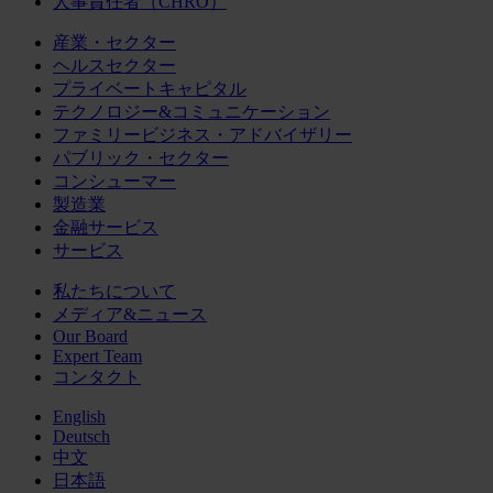
人事責任者（CHRO）
産業・セクター
ヘルスセクター
プライベートキャピタル
テクノロジー&コミュニケーション
ファミリービジネス・アドバイザリー
パブリック・セクター
コンシューマー
製造業
金融サービス
サービス
私たちについて
メディア&ニュース
Our Board
Expert Team
コンタクト
English
Deutsch
中文
日本語