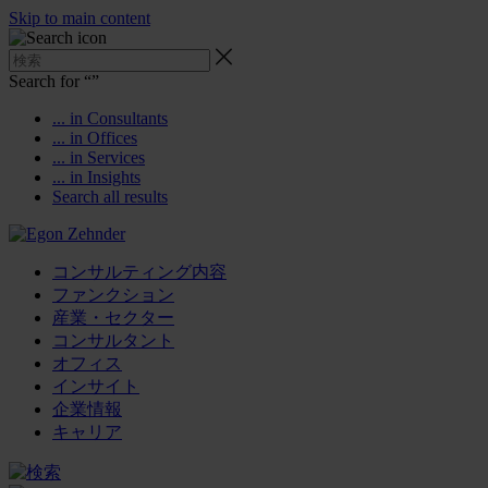
Skip to main content
Search for “
”
... in Consultants
... in Offices
... in Services
... in Insights
Search all results
コンサルティング内容
ファンクション
産業・セクター
コンサルタント
オフィス
インサイト
企業情報
キャリア