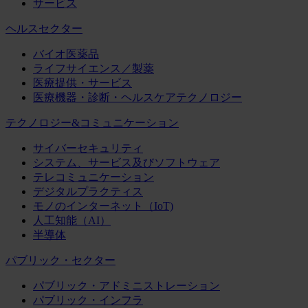
サービス
ヘルスセクター
バイオ医薬品
ライフサイエンス／製薬
医療提供・サービス
医療機器・診断・ヘルスケアテクノロジー
テクノロジー&コミュニケーション
サイバーセキュリティ
システム、サービス及びソフトウェア
テレコミュニケーション
デジタルプラクティス
モノのインターネット（IoT)
人工知能（AI）
半導体
パブリック・セクター
パブリック・アドミニストレーション
パブリック・インフラ