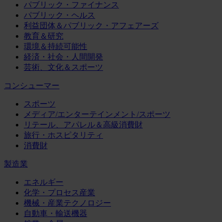
パブリック・ファイナンス
パブリック・ヘルス
利益団体＆パブリック・アフェアーズ
教育＆研究
環境＆持続可能性
経済・社会・人間開発
芸術、文化＆スポーツ
コンシューマー
スポーツ
メディア/エンターテインメント/スポーツ
リテール、アパレル＆高級消費財
旅行・ホスピタリティ
消費財
製造業
エネルギー
化学・プロセス産業
機械・産業テクノロジー
自動車・輸送機器