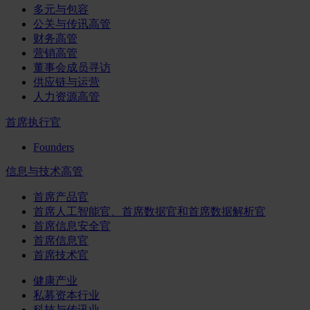
多元与包容
公关与传讯高管
财务高管
营销高管
董事会成员寻访
供应链与运营
人力资源高管
首席执行官
Founders
信息与技术高管
首席产品官
首席人工智能官、首席数据官和首席数据解析官
首席信息安全官
首席信息官
首席技术官
健康产业
私募资本行业
科技与传讯业