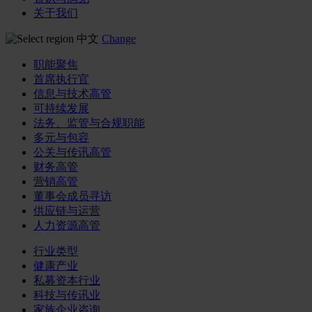
关于我们
中文
Change
职能聚焦
首席执行官
信息与技术高管
可持续发展
法务、监管与合规职能
多元与包容
公关与传讯高管
财务高管
营销高管
董事会成员寻访
供应链与运营
人力资源高管
行业类型
健康产业
私募资本行业
科技与传讯业
家族企业咨询