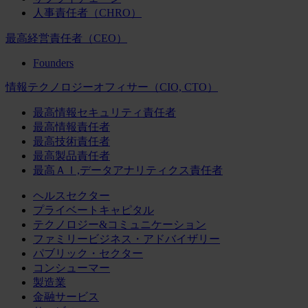
人事責任者（CHRO）
最高経営責任者（CEO）
Founders
情報テクノロジーオフィサー（CIO, CTO）
最高情報セキュリティ責任者
最高情報責任者
最高技術責任者
最高製品責任者
最高ＡＩ,データアナリティクス責任者
ヘルスセクター
プライベートキャピタル
テクノロジー&コミュニケーション
ファミリービジネス・アドバイザリー
パブリック・セクター
コンシューマー
製造業
金融サービス