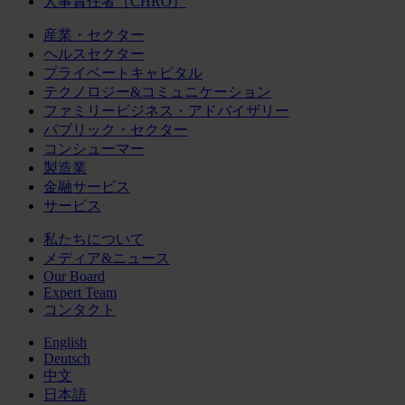
人事責任者（CHRO）
産業・セクター
ヘルスセクター
プライベートキャピタル
テクノロジー&コミュニケーション
ファミリービジネス・アドバイザリー
パブリック・セクター
コンシューマー
製造業
金融サービス
サービス
私たちについて
メディア&ニュース
Our Board
Expert Team
コンタクト
English
Deutsch
中文
日本語