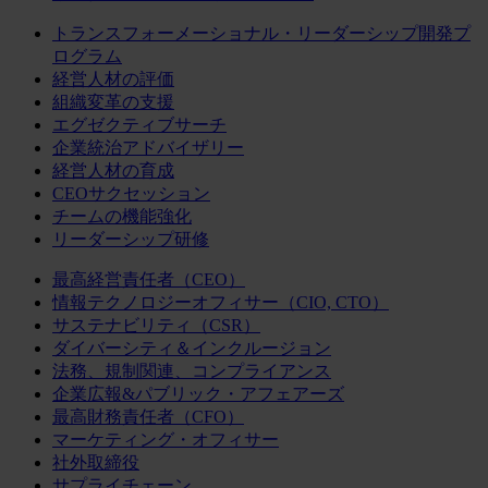
トランスフォーメーショナル・リーダーシップ開発プ
ログラム
経営人材の評価
組織変革の支援
エグゼクティブサーチ
企業統治アドバイザリー
経営人材の育成
CEOサクセッション
チームの機能強化
リーダーシップ研修
最高経営責任者（CEO）
情報テクノロジーオフィサー（CIO, CTO）
サステナビリティ（CSR）
ダイバーシティ＆インクルージョン
法務、規制関連、コンプライアンス
企業広報&パブリック・アフェアーズ
最高財務責任者（CFO）
マーケティング・オフィサー
社外取締役
サプライチェーン