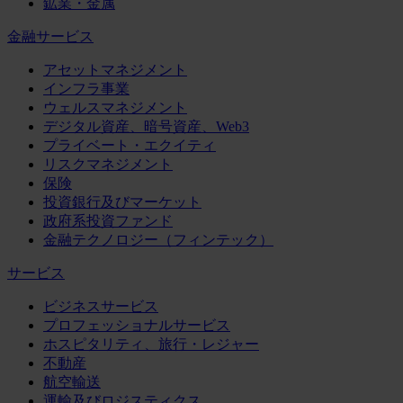
鉱業・金属
金融サービス
アセットマネジメント
インフラ事業
ウェルスマネジメント
デジタル資産、暗号資産、Web3
プライベート・エクイティ
リスクマネジメント
保険
投資銀行及びマーケット
政府系投資ファンド
金融テクノロジー（フィンテック）
サービス
ビジネスサービス
プロフェッショナルサービス
ホスピタリティ、旅行・レジャー
不動産
航空輸送
運輸及びロジスティクス