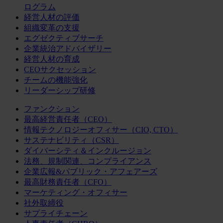
ログラム
経営人材の評価
組織変革の支援
エグゼクティブサーチ
企業統治アドバイザリー
経営人材の育成
CEOサクセッション
チームの機能強化
リーダーシップ研修
ファンクション
最高経営責任者（CEO）
情報テクノロジーオフィサー（CIO, CTO）
サステナビリティ（CSR）
ダイバーシティ＆インクルージョン
法務、規制関連、コンプライアンス
企業広報&パブリック・アフェアーズ
最高財務責任者（CFO）
マーケティング・オフィサー
社外取締役
サプライチェーン