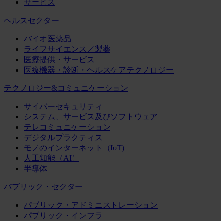
サービス
ヘルスセクター
バイオ医薬品
ライフサイエンス／製薬
医療提供・サービス
医療機器・診断・ヘルスケアテクノロジー
テクノロジー&コミュニケーション
サイバーセキュリティ
システム、サービス及びソフトウェア
テレコミュニケーション
デジタルプラクティス
モノのインターネット（IoT)
人工知能（AI）
半導体
パブリック・セクター
パブリック・アドミニストレーション
パブリック・インフラ