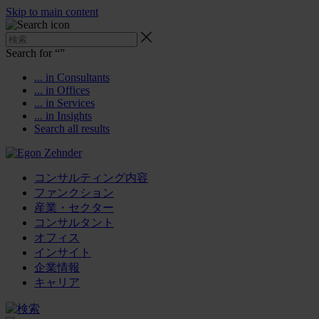
Skip to main content
Search for “
”
... in Consultants
... in Offices
... in Services
... in Insights
Search all results
コンサルティング内容
ファンクション
産業・セクター
コンサルタント
オフィス
インサイト
企業情報
キャリア