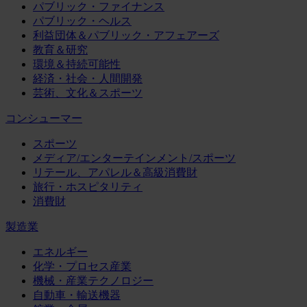
パブリック・ファイナンス
パブリック・ヘルス
利益団体＆パブリック・アフェアーズ
教育＆研究
環境＆持続可能性
経済・社会・人間開発
芸術、文化＆スポーツ
コンシューマー
スポーツ
メディア/エンターテインメント/スポーツ
リテール、アパレル＆高級消費財
旅行・ホスピタリティ
消費財
製造業
エネルギー
化学・プロセス産業
機械・産業テクノロジー
自動車・輸送機器