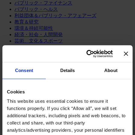
パブリック・ファイナンス
パブリック・ヘルス
利益団体＆パブリック・アフェアーズ
教育＆研究
環境＆持続可能性
経済・社会・人間開発
芸術、文化＆スポーツ
コンシューマー
スポーツ
メディア/エンターテインメント/スポーツ
Consent
Details
About
リテール、アパレル＆高級消費財
旅行・ホスピタリティ
消費財
Cookies
製造業
This website uses essential cookies to ensure it
functions properly. If you click “Allow all”, we will set
エネルギー
additional trackers, including pixels and web beacons, to
化学・プロセス産業
collect and share, with our third-party
機械・産業テクノロジー
自動車・輸送機器
analytics/advertising providers, your personal identifiers