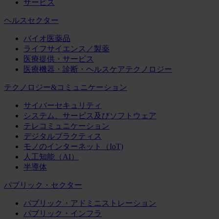
サービス
ヘルスセクター
バイオ医薬品
ライフサイエンス／製薬
医療提供・サービス
医療機器・診断・ヘルスケアテクノロジー
テクノロジー&コミュニケーション
サイバーセキュリティ
システム、サービス及びソフトウェア
テレコミュニケーション
デジタルプラクティス
モノのインターネット（IoT)
人工知能（AI）
半導体
パブリック・セクター
パブリック・アドミニストレーション
パブリック・インフラ