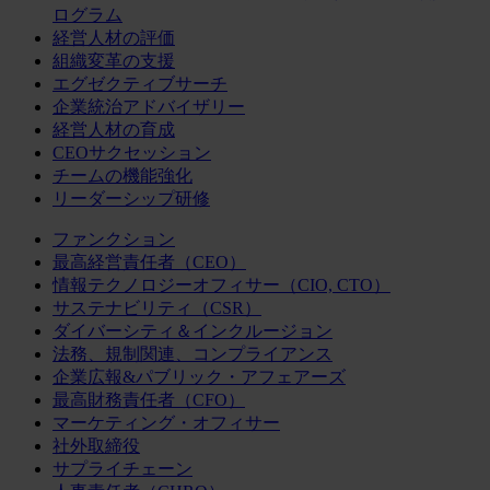
ログラム
経営人材の評価
組織変革の支援
エグゼクティブサーチ
企業統治アドバイザリー
経営人材の育成
CEOサクセッション
チームの機能強化
リーダーシップ研修
ファンクション
最高経営責任者（CEO）
情報テクノロジーオフィサー（CIO, CTO）
サステナビリティ（CSR）
ダイバーシティ＆インクルージョン
法務、規制関連、コンプライアンス
企業広報&パブリック・アフェアーズ
最高財務責任者（CFO）
マーケティング・オフィサー
社外取締役
サプライチェーン