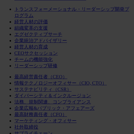
トランスフォーメーショナル・リーダーシップ開発プ
ログラム
経営人材の評価
組織変革の支援
エグゼクティブサーチ
企業統治アドバイザリー
経営人材の育成
CEOサクセッション
チームの機能強化
リーダーシップ研修
最高経営責任者（CEO）
情報テクノロジーオフィサー（CIO, CTO）
サステナビリティ（CSR）
ダイバーシティ＆インクルージョン
法務、規制関連、コンプライアンス
企業広報&パブリック・アフェアーズ
最高財務責任者（CFO）
マーケティング・オフィサー
社外取締役
サプライチェーン