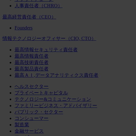
人事責任者（CHRO）
最高経営責任者（CEO）
Founders
情報テクノロジーオフィサー（CIO, CTO）
最高情報セキュリティ責任者
最高情報責任者
最高技術責任者
最高製品責任者
最高ＡＩ,データアナリティクス責任者
ヘルスセクター
プライベートキャピタル
テクノロジー&コミュニケーション
ファミリービジネス・アドバイザリー
パブリック・セクター
コンシューマー
製造業
金融サービス