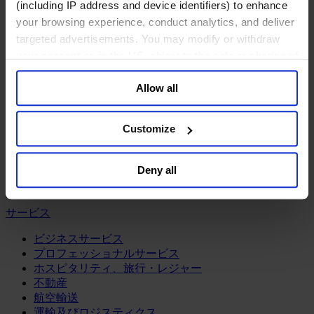
鉱業・金属
(including IP address and device identifiers) to enhance
your browsing experience, conduct analytics, and deliver
金融サービス
targeted advertisements. You may modify or withdraw
アセットマネジメント
your consent or, in the US, object to the sale or sharing of
インフラ事業
your data for targeted advertising, by clicking “Do Not
ウェルスマネジメント
Allow all
Sell or Share My Personal Information” in the footer of
デジタル資産、暗号資産、Web3
the website. You must opt-out of each device and each
プライベート・エクイティ
browser. For additional information and retention terms
リスクマネジメント
Customize
see our
Cookie Policy
; for information regarding our
保険
general collection and use of personal information see
投資銀行及びマーケット
Deny all
政府系投資ファンド
our
Privacy Policy
.
金融テクノロジー（フィンテック）
サービス
ビジネスサービス
プロフェッショナルサービス
ホスピタリティ、旅行・レジャー
不動産
航空輸送
運輸及びロジスティクス