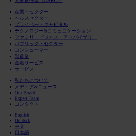
人事責任者（CHRO）
産業・セクター
ヘルスセクター
プライベートキャピタル
テクノロジー&コミュニケーション
ファミリービジネス・アドバイザリー
パブリック・セクター
コンシューマー
製造業
金融サービス
サービス
私たちについて
メディア&ニュース
Our Board
Expert Team
コンタクト
English
Deutsch
中文
日本語