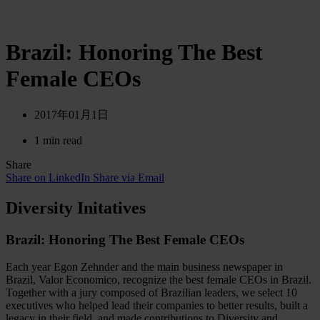
Brazil: Honoring The Best
Female CEOs
2017年01月1日
1 min read
Share
Share on LinkedIn
Share via Email
Diversity Initatives
Brazil: Honoring The Best Female CEOs
Each year Egon Zehnder and the main business newspaper in
Brazil, Valor Economico, recognize the best female CEOs in Brazil.
Together with a jury composed of Brazilian leaders, we select 10
executives who helped lead their companies to better results, built a
legacy in their field, and made contributions to Diversity and