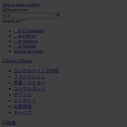
Skip to main content
Search for “
”
... in Consultants
... in Offices
... in Services
... in Insights
Search all results
コンサルティング内容
ファンクション
産業・セクター
コンサルタント
オフィス
インサイト
企業情報
キャリア