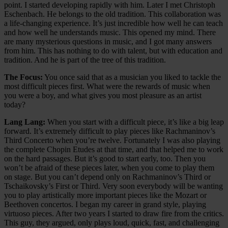
point. I started developing rapidly with him. Later I met Christoph
Eschenbach. He belongs to the old tradition. This collaboration was
a life-changing experience. It’s just incredible how well he can teach
and how well he understands music. This opened my mind. There
are many mysterious questions in music, and I got many answers
from him. This has nothing to do with talent, but with education and
tradition. And he is part of the tree of this tradition.
The Focus:
You once said that as a musician you liked to tackle the
most difficult pieces first. What were the rewards of music when
you were a boy, and what gives you most pleasure as an artist
today?
Lang Lang:
When you start with a difficult piece, it’s like a big leap
forward. It’s extremely difficult to play pieces like Rachmaninov’s
Third Concerto when you’re twelve. Fortunately I was also playing
the complete Chopin Etudes at that time, and that helped me to work
on the hard passages. But it’s good to start early, too. Then you
won’t be afraid of these pieces later, when you come to play them
on stage. But you can’t depend only on Rachmaninov’s Third or
Tschaikovsky’s First or Third. Very soon everybody will be wanting
you to play artistically more important pieces like the Mozart or
Beethoven concertos. I began my career in grand style, playing
virtuoso pieces. After two years I started to draw fire from the critics.
This guy, they argued, only plays loud, quick, fast, and challenging