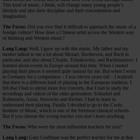
This kind of music, I think, will change many young people’s
lifestyle and also their discipline and their concentration and
imagination.
The Focus:
Did you ever find it difficult to approach the music of a
foreign culture? How does a Chinese artist access the Western way
of thinking and Western music?
Lang Lang:
Well, I grew up with this music. My father and my
mother talked to me a lot about Mozart, Beethoven, and Bach in
particular, and also about Chopin, Tchaikovsky, and Rachmaninov. I
learned about events in Europe around that time. When I started
playing their pieces it seemed quite natural for me. But when I went
to Germany for a competition – I was eleven years old – I realized
that there is a different kind of playing in the European tradition. I
felt that I had to attend more live concerts, that I had to study the
recordings and videos of the older generation: Schnabel and
Rubinstein, Arrau, Horowitz and Richter. I had to learn to
understand their playing. Finally I decided to go to the Curtis
Institute of Music, which is one of the foremost classical schools.
But if you choose the wrong teacher you don’t learn anything.
The Focus:
Who were the most influential teachers for you?
Lang Lang:
Gary Graffman was the perfect teacher for me at that