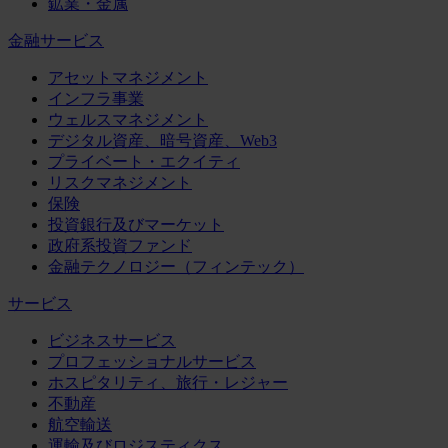
鉱業・金属
金融サービス
アセットマネジメント
インフラ事業
ウェルスマネジメント
デジタル資産、暗号資産、Web3
プライベート・エクイティ
リスクマネジメント
保険
投資銀行及びマーケット
政府系投資ファンド
金融テクノロジー（フィンテック）
サービス
ビジネスサービス
プロフェッショナルサービス
ホスピタリティ、旅行・レジャー
不動産
航空輸送
運輸及びロジスティクス