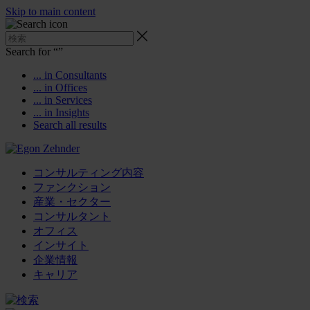
Skip to main content
Search for “
”
... in Consultants
... in Offices
... in Services
... in Insights
Search all results
コンサルティング内容
ファンクション
産業・セクター
コンサルタント
オフィス
インサイト
企業情報
キャリア