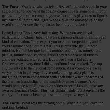
The Focus:
You have always felt a close affinity with sport. In your
autobiography you write that being competitive is somehow in your
genes, and you often compare yourself to tennis players or to figures
like Michael Jordan and Tiger Woods. Was the ambition to be the
world’s number one the key factor behind your efforts?
Lang Lang:
This is very interesting. When you are in Asia,
particularly in China, Japan or Korea, parents pursue this ambitious
kind of education. They expect you to enter competitions, and if
you’re number one you’re great. This is built into the Chinese
mindset. Be number one in this, number one in that, number one
pianist, number one scientist. I don’t say it’s a waste of time to
compare yourself with others. But when I was a kid at the
Conservatory, every time I did an audition I was ranked. The top
eight went on to the national competition. As a young boy I was
very childish in this way. I even ranked the greatest pianists,
imagining them in competition with each other – like the teams of
the German Bundesliga or the English Premier League. And I
would practice with Horowitz on video to see if I could make my
own performance better. This was childish stuff, but it gave me the
energy to become a better pianist and to improve myself.
The Focus:
What was the turning point? When did you leave the
rankings behind?