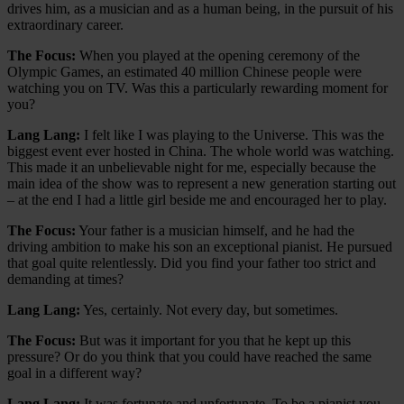
drives him, as a musician and as a human being, in the pursuit of his
extraordinary career.
The Focus:
When you played at the opening ceremony of the
Olympic Games, an estimated 40 million Chinese people were
watching you on TV. Was this a particularly rewarding moment for
you?
Lang Lang:
I felt like I was playing to the Universe. This was the
biggest event ever hosted in China. The whole world was watching.
This made it an unbelievable night for me, especially because the
main idea of the show was to represent a new generation starting out
– at the end I had a little girl beside me and encouraged her to play.
The Focus:
Your father is a musician himself, and he had the
driving ambition to make his son an exceptional pianist. He pursued
that goal quite relentlessly. Did you find your father too strict and
demanding at times?
Lang Lang:
Yes, certainly. Not every day, but sometimes.
The Focus:
But was it important for you that he kept up this
pressure? Or do you think that you could have reached the same
goal in a different way?
Lang Lang:
It was fortunate and unfortunate. To be a pianist you