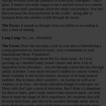
you get rewards from the audience or from your colleagues. That’s
great. It makes you really happy to see a packed crowd at a concert,
an audience that’s passionate about the music you produce. You feel
that you have the best profession in the world – being able to
transport them into another world through the music.
The Focus:
It sounds as though what you define as rewarding is
also a kind of sharing.
Lang Lang:
Yes, yes. Absolutely.
The Focus:
Does this also play a role in your idea of introducing a
young generation to classical music, your commitment to your
International Music Foundation?
Lang Lang: I’ve thought about this for many years. As I was
growing up I attended many master classes and drew a lot of
inspiration from education – not just through school but also through
artistic activities. I was lucky because I studied in a music school. I
think Germany is fine in this respect, because of its long musical
tradition. But in many other countries – in Europe as well as in
America or in Asia – the music education budget is what gets cut.
Many kids don’t get a musical education. But I think it’s important
for them to listen, and I really believe that classical music can help
them to learn the shape of life’s experience, the creativity that will
develop their brain, and also to be sensitive through music and to
learn about the world, and to build their own world through music.