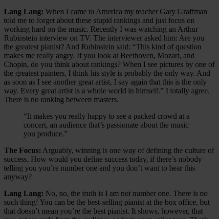
Lang Lang:
When I came to America my teacher Gary Graffman
told me to forget about these stupid rankings and just focus on
working hard on the music. Recently I was watching an Arthur
Rubinstein interview on TV. The interviewer asked him: Are you
the greatest pianist? And Rubinstein said: “This kind of question
makes me really angry. If you look at Beethoven, Mozart, and
Chopin, do you think about rankings? When I see pictures by one of
the greatest painters, I think his style is probably the only way. And
as soon as I see another great artist, I say again that this is the only
way. Every great artist is a whole world in himself.” I totally agree.
There is no ranking between masters.
“It makes you really happy to see a packed crowd at a
concert, an audience that’s passionate about the music
you produce.”
The Focus:
Arguably, winning is one way of defining the culture of
success. How would you define success today, if there’s nobody
telling you you’re number one and you don’t want to hear this
anyway?
Lang Lang:
No, no, the truth is I am not number one. There is no
such thing! You can be the best-selling pianist at the box office, but
that doesn’t mean you’re the best pianist. It shows, however, that