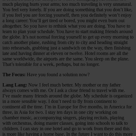
much playing hurts your arms; too much traveling is very unnatural.
You feel very lonely. If you are doing something that you don’t like,
if you feel you are forcing yourself, then you definitely won’t enjoy
a long career: You’ll get tired or bored, you might even burn out
altogether. So you have to rethink what you are doing. You have to
learn to plan your schedule. You have to start making friends around
the globe. It’s not normal forcing yourself to get up every morning to
catch another plane, rushing from city to city and heading straight
into rehearsals, grabbing just a sandwich on the way, then finishing
late and having dinner at eleven or twelve. Hotel rooms are all the
same worldwide, the airports are the same. You sleep on the plane.
That’s tolerable for a week, perhaps, but no longer.
The Focus:
Have you found a solution now?
Lang Lang:
Now I feel much better. My mother or my father
always comes with me. Or I ask a close friend to travel with me.
I’ve made many friends around the globe. My schedule is organized
in a more sensible way. I don’t need to fly from continent to
continent all the time. I’m in Europe for five months, in America for
three, in Asia for two. I stay ten days in one city working on
chamber music, accompanying singers, playing recitals, playing
with orchestras, doing master classes, going into schools to talk to
children. I can stay in one hotel and go to work from there and this
is more like having a home base. In the future I want to do this more