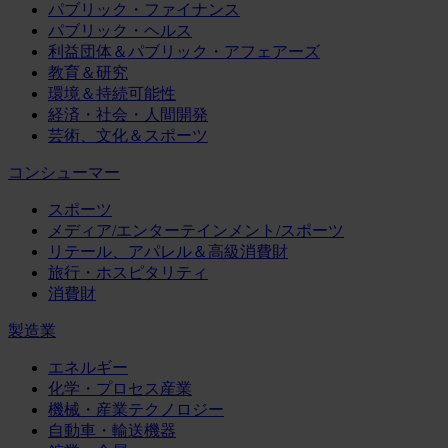
パブリック・ファイナンス
パブリック・ヘルス
利益団体＆パブリック・アフェアーズ
教育＆研究
環境＆持続可能性
経済・社会・人間開発
芸術、文化＆スポーツ
コンシューマー
スポーツ
メディア/エンターテインメント/スポーツ
リテール、アパレル＆高級消費財
旅行・ホスピタリティ
消費財
製造業
エネルギー
化学・プロセス産業
機械・産業テクノロジー
自動車・輸送機器