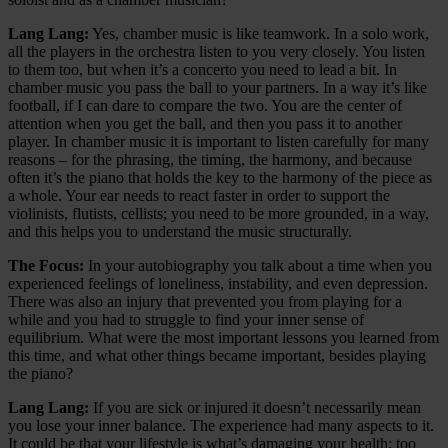
Lang Lang:
Yes, chamber music is like teamwork. In a solo work,
all the players in the orchestra listen to you very closely. You listen
to them too, but when it’s a concerto you need to lead a bit. In
chamber music you pass the ball to your partners. In a way it’s like
football, if I can dare to compare the two. You are the center of
attention when you get the ball, and then you pass it to another
player. In chamber music it is important to listen carefully for many
reasons – for the phrasing, the timing, the harmony, and because
often it’s the piano that holds the key to the harmony of the piece as
a whole. Your ear needs to react faster in order to support the
violinists, flutists, cellists; you need to be more grounded, in a way,
and this helps you to understand the music structurally.
The Focus:
In your autobiography you talk about a time when you
experienced feelings of loneliness, instability, and even depression.
There was also an injury that prevented you from playing for a
while and you had to struggle to find your inner sense of
equilibrium. What were the most important lessons you learned from
this time, and what other things became important, besides playing
the piano?
Lang Lang:
If you are sick or injured it doesn’t necessarily mean
you lose your inner balance. The experience had many aspects to it.
It could be that your lifestyle is what’s damaging your health: too