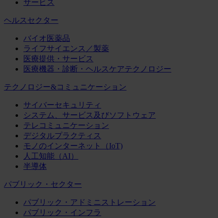
サービス
ヘルスセクター
バイオ医薬品
ライフサイエンス／製薬
医療提供・サービス
医療機器・診断・ヘルスケアテクノロジー
テクノロジー&コミュニケーション
サイバーセキュリティ
システム、サービス及びソフトウェア
テレコミュニケーション
デジタルプラクティス
モノのインターネット（IoT)
人工知能（AI）
半導体
パブリック・セクター
パブリック・アドミニストレーション
パブリック・インフラ