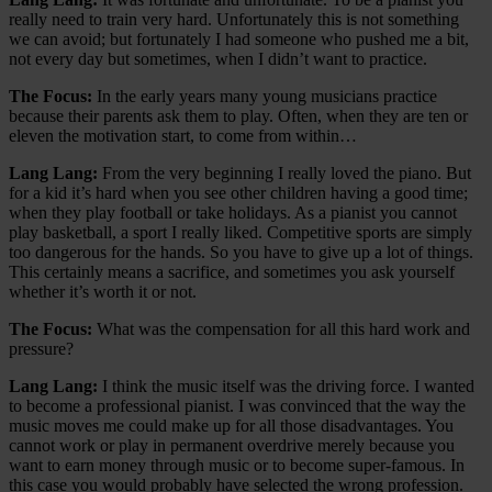
really need to train very hard. Unfortunately this is not something
we can avoid; but fortunately I had someone who pushed me a bit,
not every day but sometimes, when I didn’t want to practice.
The Focus:
In the early years many young musicians practice
because their parents ask them to play. Often, when they are ten or
eleven the motivation start, to come from within…
Lang Lang:
From the very beginning I really loved the piano. But
for a kid it’s hard when you see other children having a good time;
when they play football or take holidays. As a pianist you cannot
play basketball, a sport I really liked. Competitive sports are simply
too dangerous for the hands. So you have to give up a lot of things.
This certainly means a sacrifice, and sometimes you ask yourself
whether it’s worth it or not.
The Focus:
What was the compensation for all this hard work and
pressure?
Lang Lang:
I think the music itself was the driving force. I wanted
to become a professional pianist. I was convinced that the way the
music moves me could make up for all those disadvantages. You
cannot work or play in permanent overdrive merely because you
want to earn money through music or to become super-famous. In
this case you would probably have selected the wrong profession.