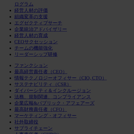
ログラム
経営人材の評価
組織変革の支援
エグゼクティブサーチ
企業統治アドバイザリー
経営人材の育成
CEOサクセッション
チームの機能強化
リーダーシップ研修
ファンクション
最高経営責任者（CEO）
情報テクノロジーオフィサー（CIO, CTO）
サステナビリティ（CSR）
ダイバーシティ＆インクルージョン
法務、規制関連、コンプライアンス
企業広報&パブリック・アフェアーズ
最高財務責任者（CFO）
マーケティング・オフィサー
社外取締役
サプライチェーン