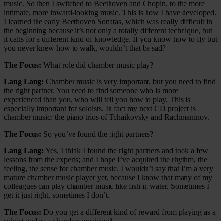
music. So then I switched to Beethoven and Chopin, to the more
intimate, more inward-looking music. This is how I have developed.
I learned the early Beethoven Sonatas, which was really difficult in
the beginning because it’s not only a totally different technique, but
it calls for a different kind of knowledge. If you know how to fly but
you never knew how to walk, wouldn’t that be sad?
The Focus:
What role did chamber music play?
Lang Lang:
Chamber music is very important, but you need to find
the right partner. You need to find someone who is more
experienced than you, who will tell you how to play. This is
especially important for soloists. In fact my next CD project is
chamber music: the piano trios of Tchaikovsky and Rachmaninov.
The Focus:
So you’ve found the right partners?
Lang Lang:
Yes, I think I found the right partners and took a few
lessons from the experts; and I hope I’ve acquired the rhythm, the
feeling, the sense for chamber music. I wouldn’t say that I’m a very
mature chamber music player yet, because I know that many of my
colleagues can play chamber music like fish in water. Sometimes I
get it just right, sometimes I don’t.
The Focus:
Do you get a different kind of reward from playing as a
soloist and as a chamber musician?