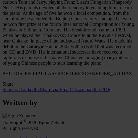
cartoon Tom and Jerry, playing Franz Liszt’s Hungarian Rhapsody
No. 2. His parents devoted all their energy to enabling him to learn
the piano. At the age of five he won a local competition, from the
age of nine he attended the Beijing Conservatory, and aged eleven
he won first prize at the fourth Inter-national Competition for Young
Pianists in Ettlingen, Germany. His breakthrough came in 1999,
when he played the Tchaikovsky Concerto at the Ravinia Festival,
near Chicago, in place of the indisposed André Watts. He made his
debut in the Carnegie Hall in 2003 with a recital that was recorded
on CD and DVD. His international successes have received a
rapturous response in his native China, encouraging many millions
of young Chinese people to start learning the piano.
PHOTOS: PHILIP GLASER/DETLEF SCHNEIDER_ADIDAS
Share
Share on LinkedIn
Share via Email
Download the PDF
Written by
©
Copyright
2026 Egon Zehnder.
All rights reserved.