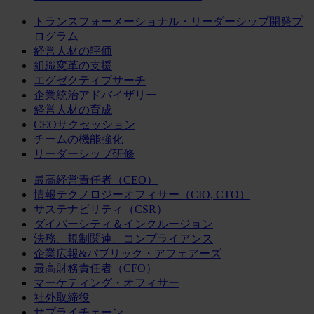
トランスフォーメーショナル・リーダーシップ開発プ
ログラム
経営人材の評価
組織変革の支援
エグゼクティブサーチ
企業統治アドバイザリー
経営人材の育成
CEOサクセッション
チームの機能強化
リーダーシップ研修
最高経営責任者（CEO）
情報テクノロジーオフィサー（CIO, CTO）
サステナビリティ（CSR）
ダイバーシティ＆インクルージョン
法務、規制関連、コンプライアンス
企業広報&パブリック・アフェアーズ
最高財務責任者（CFO）
マーケティング・オフィサー
社外取締役
サプライチェーン