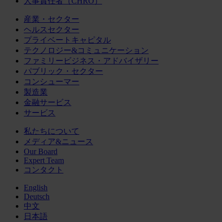
人事責任者（CHRO）
産業・セクター
ヘルスセクター
プライベートキャピタル
テクノロジー&コミュニケーション
ファミリービジネス・アドバイザリー
パブリック・セクター
コンシューマー
製造業
金融サービス
サービス
私たちについて
メディア&ニュース
Our Board
Expert Team
コンタクト
English
Deutsch
中文
日本語