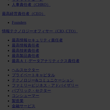
人事責任者（CHRO）
最高経営責任者（CEO）
Founders
情報テクノロジーオフィサー（CIO, CTO）
最高情報セキュリティ責任者
最高情報責任者
最高技術責任者
最高製品責任者
最高ＡＩ,データアナリティクス責任者
ヘルスセクター
プライベートキャピタル
テクノロジー&コミュニケーション
ファミリービジネス・アドバイザリー
パブリック・セクター
コンシューマー
製造業
金融サービス