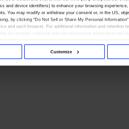
ress and device identifiers) to enhance your browsing experience,
ts. You may modify or withdraw your consent or, in the US, objec
ising, by clicking “Do Not Sell or Share My Personal Information” 
ice and each browser. For additional information and retention 
rding our general collection and use of personal information see o
Customize