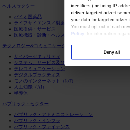
identifiers (including IP add
ヘルスセクター
deliver targeted advertisemen
バイオ医薬品
your data for targeted advert
ライフサイエンス／製薬
You must opt-out of each dev
医療提供・サービス
Policy
; for information rega
医療機器・診断・ヘルスケアテクノロジー
テクノロジー&コミュニケーション
Deny all
サイバーセキュリティ
システム、サービス及びソフトウェア
テレコミュニケーション
デジタルプラクティス
モノのインターネット（IoT)
人工知能（AI）
半導体
パブリック・セクター
パブリック・アドミニストレーション
パブリック・インフラ
パブリック・ファイナンス