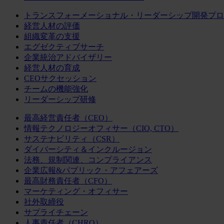
トランスフォーメーショナル・リーダーシップ開発プロ
経営人材の評価
組織変革の支援
エグゼクティブサーチ
企業統治アドバイザリー
経営人材の育成
CEOサクセッション
チームの機能強化
リーダーシップ研修
最高経営責任者（CEO）
情報テクノロジーオフィサー（CIO, CTO）
サステナビリティ（CSR）
ダイバーシティ＆インクルージョン
法務、規制関連、コンプライアンス
企業広報&パブリック・アフェアーズ
最高財務責任者（CFO）
マーケティング・オフィサー
社外取締役
サプライチェーン
人事責任者（CHRO）