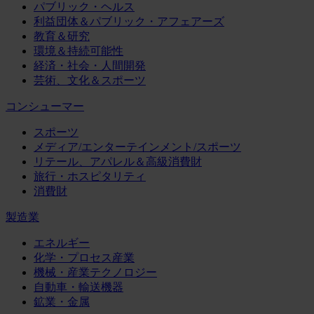
パブリック・ヘルス
利益団体＆パブリック・アフェアーズ
教育＆研究
環境＆持続可能性
経済・社会・人間開発
芸術、文化＆スポーツ
コンシューマー
スポーツ
メディア/エンターテインメント/スポーツ
リテール、アパレル＆高級消費財
旅行・ホスピタリティ
消費財
製造業
エネルギー
化学・プロセス産業
機械・産業テクノロジー
自動車・輸送機器
鉱業・金属