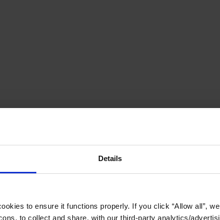
Details
okies to ensure it functions properly. If you click “Allow all”, we 
ons, to collect and share, with our third-party analytics/advertis