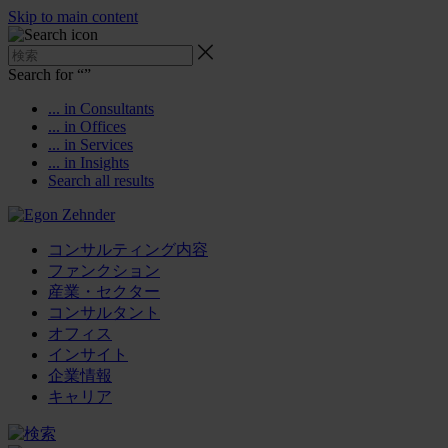
Skip to main content
Search for “
”
... in Consultants
... in Offices
... in Services
... in Insights
Search all results
コンサルティング内容
ファンクション
産業・セクター
コンサルタント
オフィス
インサイト
企業情報
キャリア