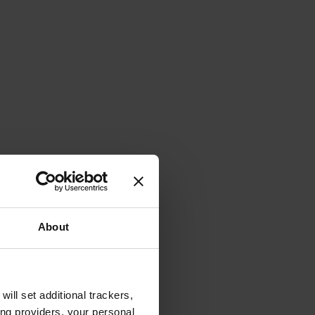
About
will set additional trackers,
ing providers, your personal