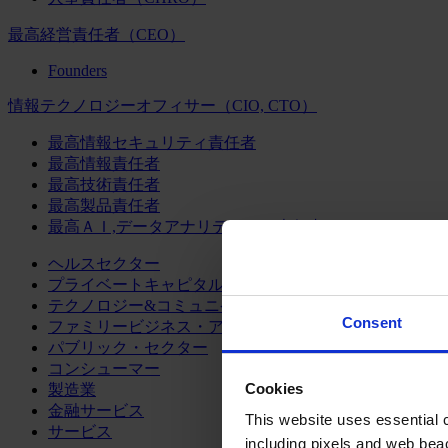
最高経営責任者（CEO）
Founders
情報テクノロジーオフィサー（CIO, CTO）
最高情報セキュリティ責任者
最高情報責任者
最高技術責任者
最高製品責任者
最高ＡＩ,データアナリティクス責任者
ヘルスセクター
プライベートキャピタル
テクノロジー&コミュニケーション
Consent
ファミリービジネス・アドバイザリー
パブリック・セクター
コンシューマー
Cookies
製造業
金融サービス
This website uses essential co
サービス
including pixels and web beac