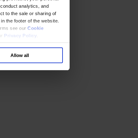
 conduct analytics, and
t to the sale or sharing of
in the footer of the website.
terms see our
Cookie
ur
Privacy Policy
.
Allow all