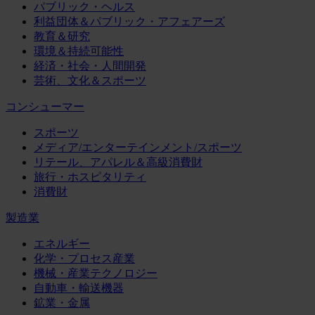
パブリック・ヘルス
利益団体＆パブリック・アフェアーズ
教育＆研究
環境＆持続可能性
経済・社会・人間開発
芸術、文化＆スポーツ
コンシューマー
スポーツ
メディア/エンターテインメント/スポーツ
リテール、アパレル＆高級消費財
旅行・ホスピタリティ
消費財
製造業
エネルギー
化学・プロセス産業
機械・産業テクノロジー
自動車・輸送機器
鉱業・金属