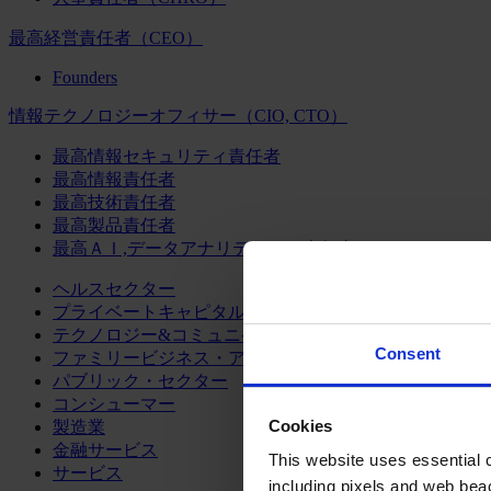
最高経営責任者（CEO）
Founders
情報テクノロジーオフィサー（CIO, CTO）
最高情報セキュリティ責任者
最高情報責任者
最高技術責任者
最高製品責任者
最高ＡＩ,データアナリティクス責任者
ヘルスセクター
プライベートキャピタル
テクノロジー&コミュニケーション
Consent
ファミリービジネス・アドバイザリー
パブリック・セクター
コンシューマー
Cookies
製造業
金融サービス
This website uses essential co
サービス
including pixels and web beac