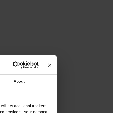
About
will set additional trackers,
ing providers, your personal