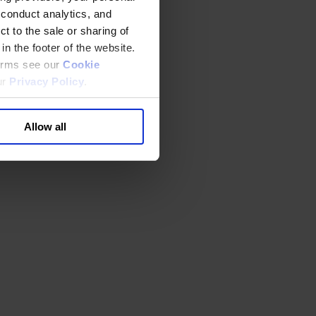
 conduct analytics, and
t to the sale or sharing of
in the footer of the website.
terms see our
Cookie
ur
Privacy Policy
.
Allow all