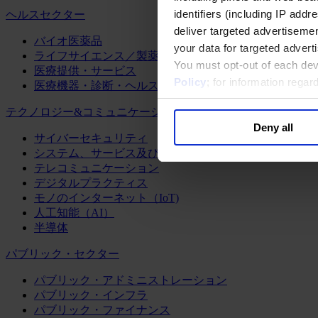
identifiers (including IP add
ヘルスセクター
deliver targeted advertisemen
バイオ医薬品
your data for targeted advert
ライフサイエンス／製薬
You must opt-out of each dev
医療提供・サービス
Policy
; for information rega
医療機器・診断・ヘルスケアテクノロジー
テクノロジー&コミュニケーション
Deny all
サイバーセキュリティ
システム、サービス及びソフトウェア
テレコミュニケーション
デジタルプラクティス
モノのインターネット（IoT)
人工知能（AI）
半導体
パブリック・セクター
パブリック・アドミニストレーション
パブリック・インフラ
パブリック・ファイナンス