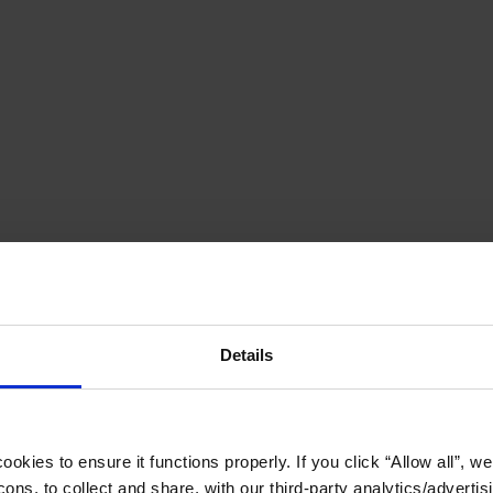
Details
okies to ensure it functions properly. If you click “Allow all”, we 
ons, to collect and share, with our third-party analytics/advertis