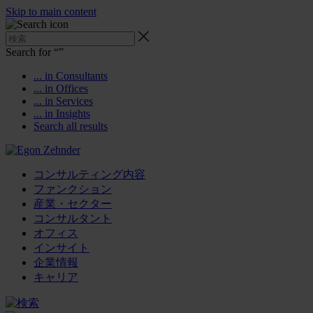
Skip to main content
Search for “
”
... in Consultants
... in Offices
... in Services
... in Insights
Search all results
コンサルティング内容
ファンクション
産業・セクター
コンサルタント
オフィス
インサイト
企業情報
キャリア