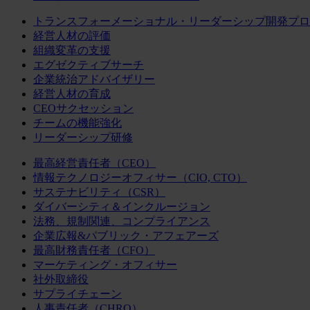
トランスフォーメーショナル・リーダーシップ開発プロ
経営人材の評価
組織変革の支援
エグゼクティブサーチ
企業統治アドバイザリー
経営人材の育成
CEOサクセッション
チームの機能強化
リーダーシップ研修
最高経営責任者（CEO）
情報テクノロジーオフィサー（CIO, CTO）
サステナビリティ（CSR）
ダイバーシティ＆インクルージョン
法務、規制関連、コンプライアンス
企業広報&パブリック・アフェアーズ
最高財務責任者（CFO）
マーケティング・オフィサー
社外取締役
サプライチェーン
人事責任者（CHRO）