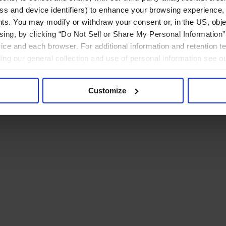
ress and device identifiers) to enhance your browsing experience,
ts. You may modify or withdraw your consent or, in the US, objec
ising, by clicking “Do Not Sell or Share My Personal Information” 
ice and each browser. For additional information and retention 
rding our general collection and use of personal information see o
Customize