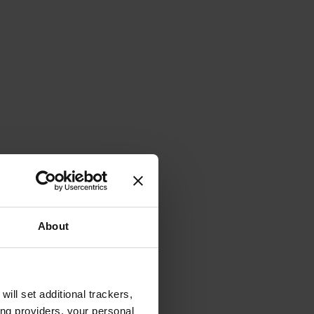
About
will set additional trackers,
ing providers, your personal