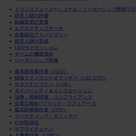
トランスフォーメーショナル・リーダーシップ開発プロ
経営人材の評価
組織変革の支援
エグゼクティブサーチ
企業統治アドバイザリー
経営人材の育成
CEOサクセッション
チームの機能強化
リーダーシップ研修
最高経営責任者（CEO）
情報テクノロジーオフィサー（CIO, CTO）
サステナビリティ（CSR）
ダイバーシティ＆インクルージョン
法務、規制関連、コンプライアンス
企業広報&パブリック・アフェアーズ
最高財務責任者（CFO）
マーケティング・オフィサー
社外取締役
サプライチェーン
人事責任者（CHRO）