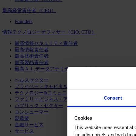
最高経営責任者（CEO）
Founders
情報テクノロジーオフィサー（CIO, CTO）
最高情報セキュリティ責任者
最高情報責任者
最高技術責任者
最高製品責任者
最高ＡＩ,データアナリティクス責任者
ヘルスセクター
プライベートキャピタル
テクノロジー&コミュニケーション
Consent
ファミリービジネス・アドバイザリー
パブリック・セクター
コンシューマー
Cookies
製造業
金融サービス
This website uses essential co
サービス
including pixels and web beac