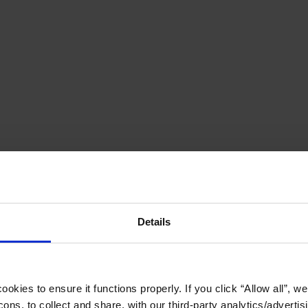
Details
okies to ensure it functions properly. If you click “Allow all”, we 
ons, to collect and share, with our third-party analytics/advertis