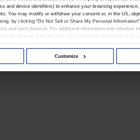
ress and device identifiers) to enhance your browsing experience,
ts. You may modify or withdraw your consent or, in the US, objec
ising, by clicking “Do Not Sell or Share My Personal Information” 
ice and each browser. For additional information and retention 
rding our general collection and use of personal information see o
Customize