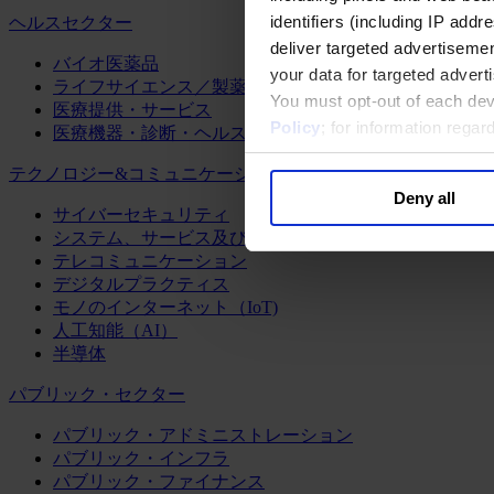
identifiers (including IP add
ヘルスセクター
deliver targeted advertisemen
バイオ医薬品
your data for targeted advert
ライフサイエンス／製薬
You must opt-out of each dev
医療提供・サービス
Policy
; for information rega
医療機器・診断・ヘルスケアテクノロジー
テクノロジー&コミュニケーション
Deny all
サイバーセキュリティ
システム、サービス及びソフトウェア
テレコミュニケーション
デジタルプラクティス
モノのインターネット（IoT)
人工知能（AI）
半導体
パブリック・セクター
パブリック・アドミニストレーション
パブリック・インフラ
パブリック・ファイナンス