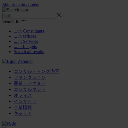
Skip to main content
Search for “
”
... in Consultants
... in Offices
... in Services
... in Insights
Search all results
コンサルティング内容
ファンクション
産業・セクター
コンサルタント
オフィス
インサイト
企業情報
キャリア