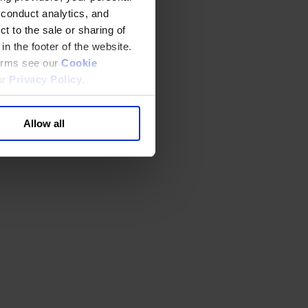
 conduct analytics, and
t to the sale or sharing of
in the footer of the website.
terms see our
Cookie
ur
Privacy Policy
.
Allow all