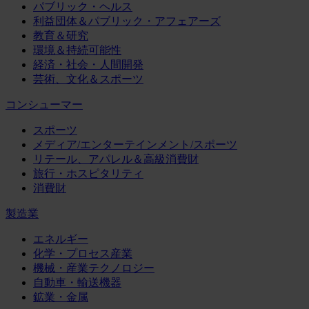
パブリック・ヘルス
利益団体＆パブリック・アフェアーズ
教育＆研究
環境＆持続可能性
経済・社会・人間開発
芸術、文化＆スポーツ
コンシューマー
スポーツ
メディア/エンターテインメント/スポーツ
リテール、アパレル＆高級消費財
旅行・ホスピタリティ
消費財
製造業
エネルギー
化学・プロセス産業
機械・産業テクノロジー
自動車・輸送機器
鉱業・金属